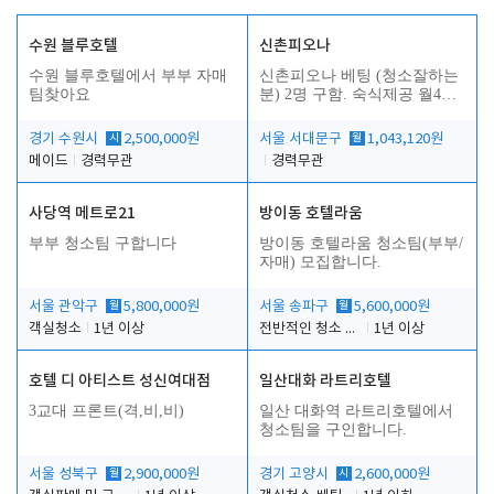
수원 블루호텔
신촌피오나
수원 블루호텔에서 부부 자매
신촌피오나 베팅 (청소잘하는
팀찾아요
분) 2명 구함. 숙식제공 월4회
휴무
경기 수원시
시
2,500,000원
서울 서대문구
월
1,043,120원
메이드
경력무관
경력무관
사당역 메트로21
방이동 호텔라움
부부 청소팀 구합니다
방이동 호텔라움 청소팀(부부/
자매) 모집합니다.
서울 관악구
월
5,800,000원
서울 송파구
월
5,600,000원
객실청소
1년 이상
전반적인 청소 업무(객실청소.객실정리)
1년 이상
호텔 디 아티스트 성신여대점
일산대화 라트리호텔
3교대 프론트(격,비,비)
일산 대화역 라트리호텔에서
청소팀을 구인합니다.
서울 성북구
월
2,900,000원
경기 고양시
시
2,600,000원