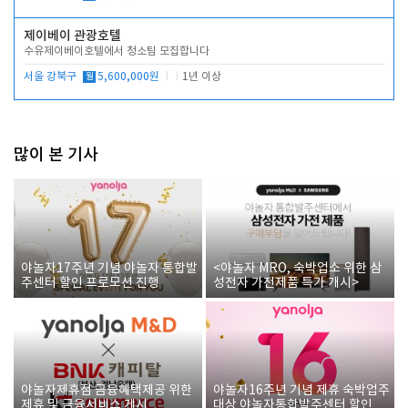
제이베이 관광호텔
수유제이베이호텔에서 청소팀 모집합니다
서울 강북구
월
5,600,000원
1년 이상
많이 본 기사
야놀자17주년 기념 야놀자 통합발
<야놀자 MRO, 숙박업소 위한 삼
주센터 할인 프로모션 진행
성전자 가전제품 특가 개시>
야놀자제휴점 금융혜택제공 위한
야놀자16주년 기념 제휴 숙박업주
제휴 및 금융서비스 게시
대상 야놀자통합발주센터 할인쿠