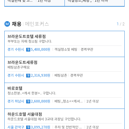
객실판매 및 고객응대
1년 이상
객실청소,베팅 ,
1년 이하
채용
메인포커스
1
/
2
브라운도트호텔 세류점
부부또는 자매 청소팀 구합니다.
경기 수원시
월
5,400,000원
객실청소및 베팅
경력무관
브라운도트세류점
베팅삼촌구해요
경기 수원시
월
2,316,930원
베팅삼촌
경력무관
바로호텔
청소한분..<캐셔 한분>.. 구합니다.
경기 하남시
월
2,600,000원
베팅.,청소<<캐셔 모셔봅니다.
1년 이상
하운드호텔 서울대점
하운드호텔 서울대점 에서 3교대 과장님 구인합니다.
서울 관악구
월
3,099,270원
주차 및 전반적인 당번업무
1년 이상