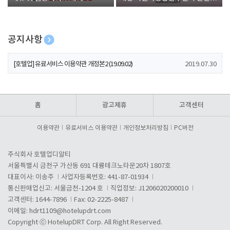
폰 증정
공지사항
[호텔업] 개인정보 처리방침 개정본1 (19.09.02)
2019.07.30
[호텔업] 유료서비스 이용약관 개정본2 (19.09.02)
2019.07.30
[호텔업] 개인정보 처리방침 개정본2 (19.09.02)
2019.07.30
홈
광고제휴
고객센터
이용약관
유료서비스 이용약관
개인정보처리방침
PC버전
주식회사 호텔업디알티
서울특별시 금천구 가산동 691 대륭테크노타운20차 1807호
대표이사: 이송주
사업자등록번호: 441-87-01934
통신판매업신고: 서울금천-1204 호
직업정보: J1206020200010
고객센터: 1644-7896
Fax: 02-2225-8487
이메일:
hdrt1109@hotelupdrt.com
Copyright ⓒ HotelupDRT Corp. All Right Reserved.