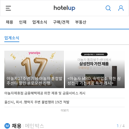
채용
인재
업계소식
구매/견적
부동산
업계소식
야놀자17주년 기념 야놀자 통합발
<야놀자 MRO, 숙박업소 위한 삼
주센터 할인 프로모션 진행
성전자 가전제품 특가 개시>
야놀자제휴점 금융혜택제공 위한 제휴 및 금융서비스 게시
울산시, 피서․행락지 주변 불법행위 19건 적발
더보기
채용
메인박스
1
/
4