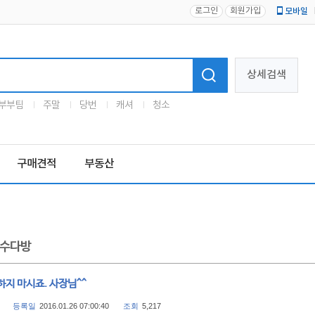
로그인
회원가입
모바일
로고
상세검색
부부팀
주말
당번
캐셔
청소
구매견적
부동산
수다방
지 마시죠. 사장님^^
등록일
2016.01.26 07:00:40
조회
5,217