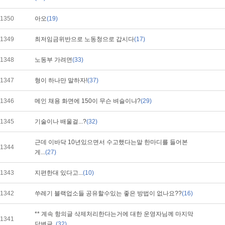
1350
아오
(19)
1349
최저임금위반으로 노동청으로 갑시다
(17)
1348
노동부 가려면
(33)
1347
형이 하나만 말하자!
(37)
1346
메인 채용 화면에 150이 무슨 벼슬이냐?
(29)
1345
기술이나 배울걸...?
(32)
근데 이바닥 10년있으면서 수고했다는말 한마디를 들어본
1344
게...
(27)
1343
지편한대 있다고...
(10)
1342
쑤레기 블랙업소들 공유할수있는 좋은 방법이 없나요??
(16)
** 계속 항의글 삭제처리한다는거에 대한 운영자님께 마지막
1341
답변글,,
(32)