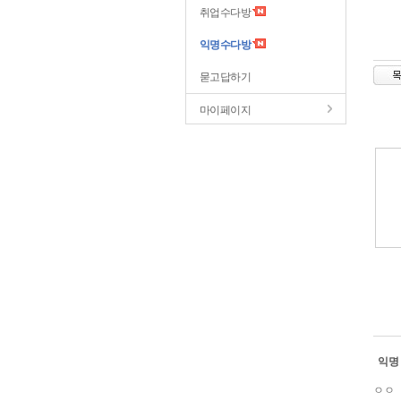
취업수다방
익명수다방
묻고답하기
마이페이지