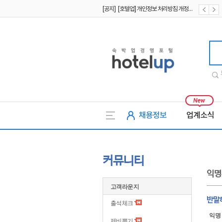
[공지] [호텔업] 유료서비스 이용약관 개정본2 (19.09.02)
[공지] [호텔업] 개인정보 처리방침 개정본2 (19.09.02)
호텔업
채용정보
업계소식
커뮤니티
익명
고객라운지
반말하
출석체크
익명
제비뽑기