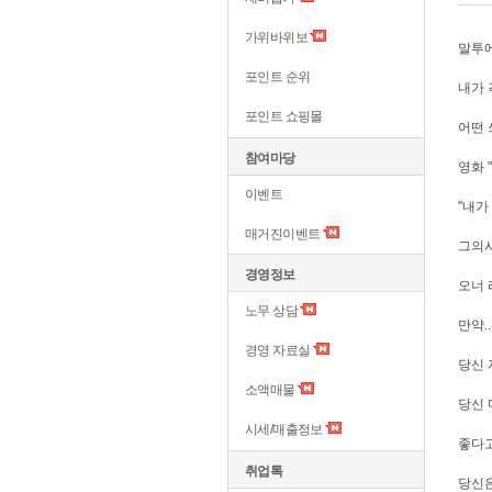
가위바위보
말투에
포인트 순위
내가 
포인트 쇼핑몰
어떤 
참여마당
영화 
이벤트
"내가
매거진이벤트
그의사
경영정보
오너 
노무 상담
만약..
경영 자료실
당신 
소액매물
당신 
시세/매출정보
좋다고
취업톡
당신은