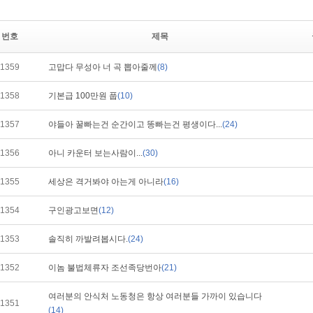
번호
제목
1359
고맙다 무성아 너 곡 뽑아줄께
(8)
1358
기본급 100만원 풉
(10)
1357
야들아 꿀빠는건 순간이고 똥빠는건 평생이다...
(24)
1356
아니 카운터 보는사람이...
(30)
1355
세상은 격거봐야 아는게 아니라
(16)
1354
구인광고보면
(12)
1353
솔직히 까발려봅시다.
(24)
1352
이놈 불법체류자 조선족당번아
(21)
여러분의 안식처 노동청은 항상 여러분들 가까이 있습니다
1351
(14)