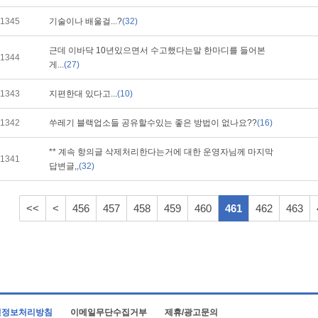
1345
기술이나 배울걸...?
(32)
근데 이바닥 10년있으면서 수고했다는말 한마디를 들어본
1344
게...
(27)
1343
지편한대 있다고...
(10)
1342
쑤레기 블랙업소들 공유할수있는 좋은 방법이 없나요??
(16)
** 계속 항의글 삭제처리한다는거에 대한 운영자님께 마지막
1341
답변글,,
(32)
<<
<
456
457
458
459
460
461
462
463
인정보처리방침
이메일무단수집거부
제휴/광고문의