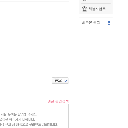
체불사업주
0
최근본 공고