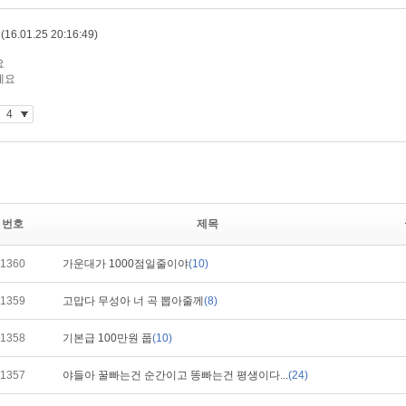
번호
제목
1360
가운대가 1000점일줄이야
(10)
1359
고맙다 무성아 너 곡 뽑아줄께
(8)
1358
기본급 100만원 풉
(10)
1357
야들아 꿀빠는건 순간이고 똥빠는건 평생이다...
(24)