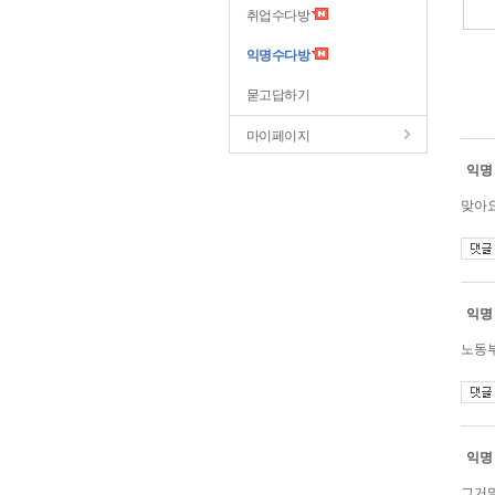
취업수다방
익명수다방
묻고답하기
마이페이지