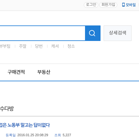
로그인
회원가입
모바일
로고
상세검색
부부팀
주말
당번
캐셔
청소
구매견적
부동산
수다방
업은 노동부 말고는 답이없다
등록일
2016.01.25 20:08:29
조회
5,227