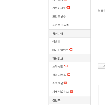
가위바위보
노동
포인트 순위
포인트 쇼핑몰
참여마당
이벤트
매거진이벤트
경영정보
노무 상담
경영 자료실
소액매물
시세/매출정보
취업톡