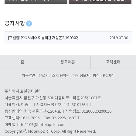
폰 증정
공지사항
[호텔업] 개인정보 처리방침 개정본1 (19.09.02)
2019.07.30
[호텔업] 유료서비스 이용약관 개정본2 (19.09.02)
2019.07.30
[호텔업] 개인정보 처리방침 개정본2 (19.09.02)
2019.07.30
홈
광고제휴
고객센터
이용약관
유료서비스 이용약관
개인정보처리방침
PC버전
주식회사 호텔업디알티
서울특별시 금천구 가산동 691 대륭테크노타운20차 1807호
대표이사: 이송주
사업자등록번호: 441-87-01934
통신판매업신고: 서울금천-1204 호
직업정보: J1206020200010
고객센터: 1644-7896
Fax: 02-2225-8487
이메일:
hdrt1109@hotelupdrt.com
Copyright ⓒ HotelupDRT Corp. All Right Reserved.