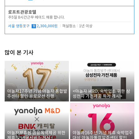
로프트관광호텔
주5일 8시간근무 메이드 채용 합니다.
서울 영등포구
월
2,300,000원
객실청소
1년 이상
많이 본 기사
야놀자17주년 기념 야놀자 통합발
<야놀자 MRO, 숙박업소 위한 삼
주센터 할인 프로모션 진행
성전자 가전제품 특가 개시>
야놀자제휴점 금융혜택제공 위한
야놀자16주년 기념 제휴 숙박업주
제휴 및 금융서비스 게시
대상 야놀자통합발주센터 할인쿠