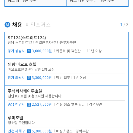
청소 외
경력무관
청소 배팅 부부 구합니다
경력무관
채용
메인포커스
1
/
3
ST124(스트리트124)
성남 스트리트124 격일근무자/주간근무자구인
경기 성남시
월
3,600,000원
카운터 및 객실관리 전반
1년 이상
의왕 마요트 호텔
마요트호텔 3교대 당번 1명 모집.
경기 의왕시
월
3,300,000원
당번 업무
1년 이상
주식회사케이투호텔
천안 K2 호텔 ★청소직원 채용합니다.
충남 천안시
월
2,527,560원
객실 청소 및 배팅, 주변 시설 청소
경력무관
루미호텔
청소팀 구인합니다
인천 서해구
월
5,200,000원
배팅 / 청소
경력무관