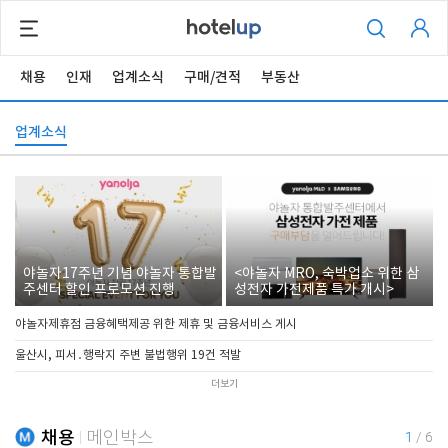
채용
인재
업계소식
구매/견적
부동산
업계소식
야놀자17주년 기념 야놀자 통합발
<야놀자 MRO, 숙박업소 위한 삼
주센터 할인 프로모션 진행
성전자 가전제품 특가 개시>
야놀자제휴점 금융혜택제공 위한 제휴 및 금융서비스 게시
울산시, 피서․행락지 주변 불법행위 19건 적발
더보기
채용
메인박스
1
/
6