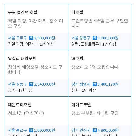
구로 컬리넌 호텔
티호텔
격일 과장, 야간 대리, 청소 이
프런트당번 주5일 근무 구인합
모 구인
니다
서울 구로구
월
3,500,000원
서울 강동구
월
3,000,000원
격일 과장, 야간 대리, 청소 이모
1년 이상
당번, 프런트업무
1년 이상
왕십리 태양모텔
W호텔
왕십리 태양모텔 청소이모 구
청소이모 2명 모집합니다
합니다.
서울 성동구
월
2,940,000원
경기 광명시
월
3,400,170원
청소
1년 이상
청소
1년 이상
레몬트리호텔
메이트모텔
청소1명 (객실26개)
청소 부부팀. 자매팀 구인
서울 종로구
월
2,600,000원
경기 안산시
월
4,800,000원