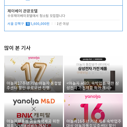
제이베이 관광호텔
수유제이베이호텔에서 청소팀 모집합니다
서울 강북구
월
5,600,000원
1년 이상
많이 본 기사
야놀자17주년 기념 야놀자 통합발
<야놀자 MRO, 숙박업소 위한 삼
주센터 할인 프로모션 진행
성전자 가전제품 특가 개시>
야놀자제휴점 금융혜택제공 위한
야놀자16주년 기념 제휴 숙박업주
제휴 및 금융서비스 게시
대상 야놀자통합발주센터 할인쿠