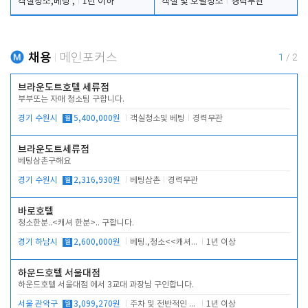
객실청소,베팅 ,
1년 이하
객실 및 호텔청소
경력무관
채용
메인포커스
1
/
2
브라운도트호텔 세류점
부부또는 자매 청소팀 구합니다.
경기 수원시
월
5,400,000원
객실청소및 베팅
경력무관
브라운도트세류점
베팅삼촌구해요
경기 수원시
월
2,316,930원
베팅삼촌
경력무관
바로호텔
청소한분..<캐셔 한분>.. 구합니다.
경기 하남시
월
2,600,000원
베팅.,청소<<캐셔 모셔봅니다.
1년 이상
하운드호텔 서울대점
하운드호텔 서울대점 에서 3교대 과장님 구인합니다.
서울 관악구
월
3,099,270원
주차 및 전반적인 당번업무
1년 이상