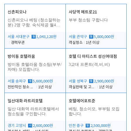
신촌피오나
사당역 메트로21
신촌피오나 베팅 (청소잘하는
부부 청소팀 구합니다
분) 2명 구함. 숙식제공 월4회
휴무
서울 서대문구
월
1,043,120원
서울 관악구
월
5,800,000원
경력무관
객실청소
1년 이상
방이동 호텔라움
호텔 디 아티스트 성신여대점
방이동 호텔라움 청소팀(부부/
3교대 프론트(격,비,비)
자매) 모집합니다.
서울 송파구
월
5,600,000원
서울 성북구
월
2,900,000원
전반적인 청소 업무(객실청소.객실정리)
1년 이상
객실판매 및 고객응대
1년 이상
일산대화 라트리호텔
호텔에어포트준
일산 대화역 라트리호텔에서
베팅, 청소이모, 부부팀 모집
청소팀을 구인합니다.
합니다.
경기 고양시
시
2,600,000원
인천 중구
월
2,500,000원