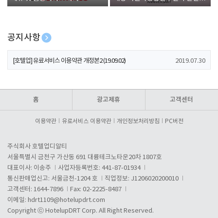
폰 증정
공지사항
[호텔업] 개인정보 처리방침 개정본1 (19.09.02)
2019.07.30
[호텔업] 유료서비스 이용약관 개정본2 (19.09.02)
2019.07.30
[호텔업] 개인정보 처리방침 개정본2 (19.09.02)
2019.07.30
홈
광고제휴
고객센터
이용약관
유료서비스 이용약관
개인정보처리방침
PC버전
주식회사 호텔업디알티
서울특별시 금천구 가산동 691 대륭테크노타운20차 1807호
대표이사: 이송주
사업자등록번호: 441-87-01934
통신판매업신고: 서울금천-1204 호
직업정보: J1206020200010
고객센터: 1644-7896
Fax: 02-2225-8487
이메일:
hdrt1109@hotelupdrt.com
Copyright ⓒ HotelupDRT Corp. All Right Reserved.