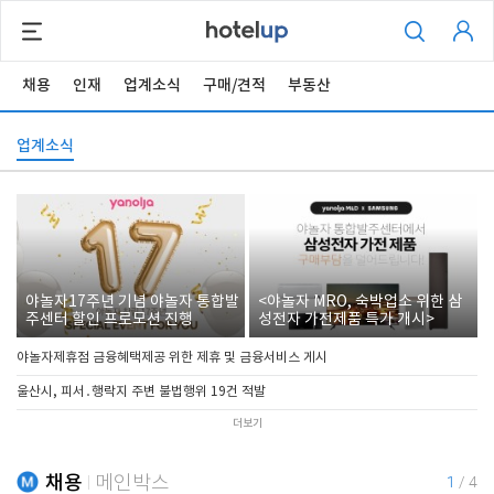
채용
인재
업계소식
구매/견적
부동산
업계소식
야놀자17주년 기념 야놀자 통합발
<야놀자 MRO, 숙박업소 위한 삼
주센터 할인 프로모션 진행
성전자 가전제품 특가 개시>
야놀자제휴점 금융혜택제공 위한 제휴 및 금융서비스 게시
울산시, 피서․행락지 주변 불법행위 19건 적발
더보기
채용
메인박스
1
/
4