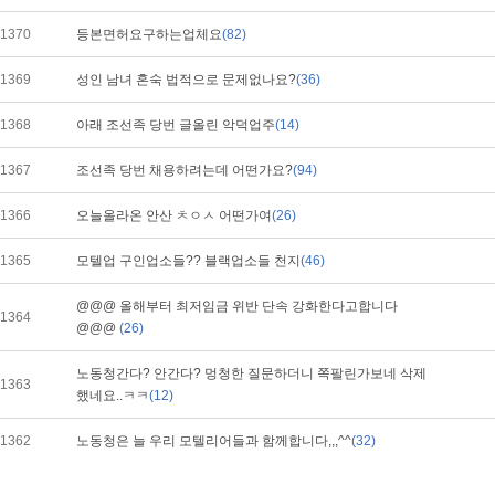
1370
등본면허요구하는업체요
(82)
1369
성인 남녀 혼숙 법적으로 문제없나요?
(36)
1368
아래 조선족 당번 글올린 악덕업주
(14)
1367
조선족 당번 채용하려는데 어떤가요?
(94)
1366
오늘올라온 안산 ㅊㅇㅅ 어떤가여
(26)
1365
모텔업 구인업소들?? 블랙업소들 천지
(46)
@@@ 올해부터 최저임금 위반 단속 강화한다고합니다
1364
@@@
(26)
노동청간다? 안간다? 멍청한 질문하더니 쪽팔린가보네 삭제
1363
했네요..ㅋㅋ
(12)
1362
노동청은 늘 우리 모텔리어들과 함께합니다,,,^^
(32)
1361
주말알바인대 7만원이모니
(16)