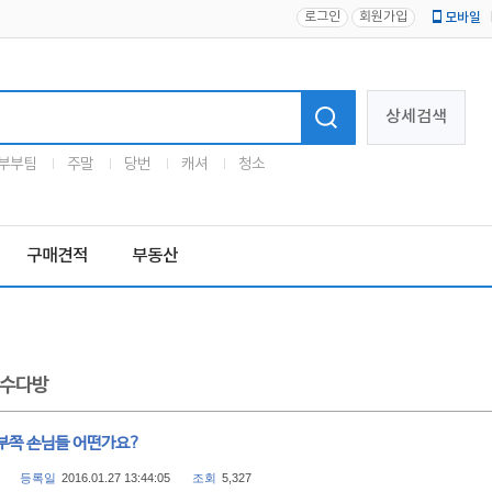
로그인
회원가입
모바일
로고
상세검색
부부팀
주말
당번
캐셔
청소
구매견적
부동산
수다방
부쪽 손님들 어떤가요?
등록일
2016.01.27 13:44:05
조회
5,327