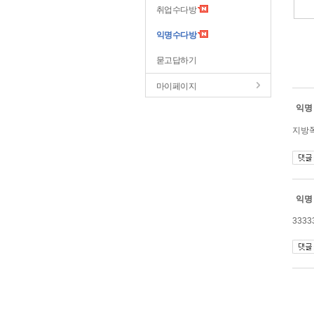
취업수다방
익명수다방
묻고답하기
마이페이지