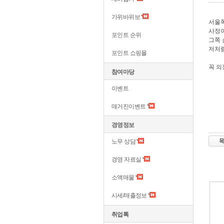
가위바위보
서울
사정이
포인트 순위
그쪽 
저처럼
포인트 쇼핑몰
꼭 의
참여마당
이벤트
매거진이벤트
경영정보
노무 상담
경영 자료실
소액매물
시세/매출정보
취업톡