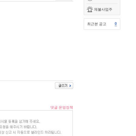
체불사업주
0
최근본 공고