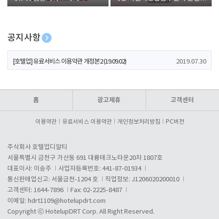
폰 증정
공지사항
[호텔업] 개인정보 처리방침 개정본1 (19.09.02)
2019.07.30
[호텔업] 유료서비스 이용약관 개정본2 (19.09.02)
2019.07.30
[호텔업] 개인정보 처리방침 개정본2 (19.09.02)
2019.07.30
홈
광고제휴
고객센터
이용약관
유료서비스 이용약관
개인정보처리방침
PC버전
주식회사 호텔업디알티
서울특별시 금천구 가산동 691 대륭테크노타운20차 1807호
대표이사: 이송주
사업자등록번호: 441-87-01934
통신판매업신고: 서울금천-1204 호
직업정보: J1206020200010
고객센터: 1644-7896
Fax: 02-2225-8487
이메일:
hdrt1109@hotelupdrt.com
Copyright ⓒ HotelupDRT Corp. All Right Reserved.