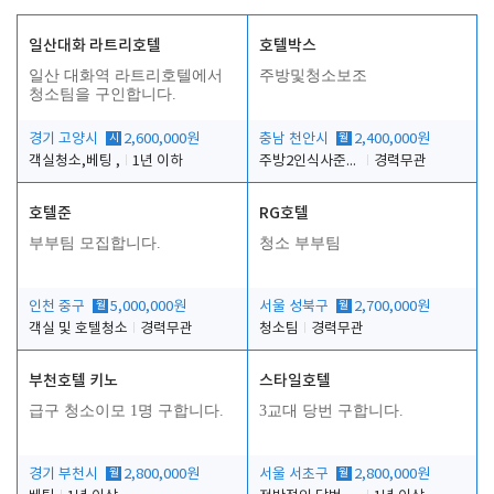
일산대화 라트리호텔
호텔박스
일산 대화역 라트리호텔에서
주방및청소보조
청소팀을 구인합니다.
경기 고양시
시
2,600,000원
충남 천안시
월
2,400,000원
객실청소,베팅 ,
1년 이하
주방2인식사준비및청소린렌보조
경력무관
호텔준
RG호텔
부부팀 모집합니다.
청소 부부팀
인천 중구
월
5,000,000원
서울 성북구
월
2,700,000원
객실 및 호텔청소
경력무관
청소팀
경력무관
부천호텔 키노
스타일호텔
급구 청소이모 1명 구합니다.
3교대 당번 구합니다.
경기 부천시
월
2,800,000원
서울 서초구
월
2,800,000원