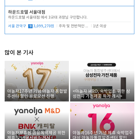
하운드호텔 서울대점
하운드호텔 서울대점 에서 3교대 과장님 구인합니다.
서울 관악구
월
3,099,270원
주차 및 전반적인 당번업무
1년 이상
많이 본 기사
야놀자17주년 기념 야놀자 통합발
<야놀자 MRO, 숙박업소 위한 삼
주센터 할인 프로모션 진행
성전자 가전제품 특가 개시>
야놀자제휴점 금융혜택제공 위한
야놀자16주년 기념 제휴 숙박업주
제휴 및 금융서비스 게시
대상 야놀자통합발주센터 할인쿠