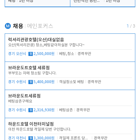
베팅
1년 이상
전반적인 당번업무
1년 이상
채용
메인포커스
1
/
3
럭셔리관광호텔(오산)대실없음
오산(럭셔리관광) 청소,베팅같이하실분 구합니다~
경기 오산시
월
2,500,000원
베팅,청소
경력무관
브라운도트호텔 세류점
부부또는 자매 청소팀 구합니다.
경기 수원시
월
5,400,000원
객실청소및 베팅
경력무관
브라운도트세류점
베팅삼촌구해요
경기 수원시
월
2,316,930원
베팅삼촌
경력무관
하운드호텔 이천터미널점
이천 하운드호텔 격일제 당번 구인합니다.
경기 이천시
월
3,300,000원
격일제 프론트 당번 업무로 주차 및 객실 점검
경력무관