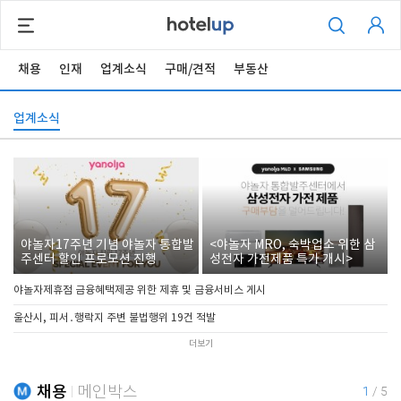
채용
인재
업계소식
구매/견적
부동산
업계소식
야놀자17주년 기념 야놀자 통합발
<야놀자 MRO, 숙박업소 위한 삼
주센터 할인 프로모션 진행
성전자 가전제품 특가 개시>
야놀자제휴점 금융혜택제공 위한 제휴 및 금융서비스 게시
울산시, 피서․행락지 주변 불법행위 19건 적발
더보기
채용
메인박스
1
/
5