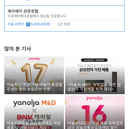
제이베이 관광호텔
수유제이베이호텔에서 청소팀 모집합니다
서울 강북구
월
5,600,000원
1년 이상
많이 본 기사
야놀자17주년 기념 야놀자 통합발
<야놀자 MRO, 숙박업소 위한 삼
주센터 할인 프로모션 진행
성전자 가전제품 특가 개시>
야놀자제휴점 금융혜택제공 위한
야놀자16주년 기념 제휴 숙박업주
제휴 및 금융서비스 게시
대상 야놀자통합발주센터 할인쿠