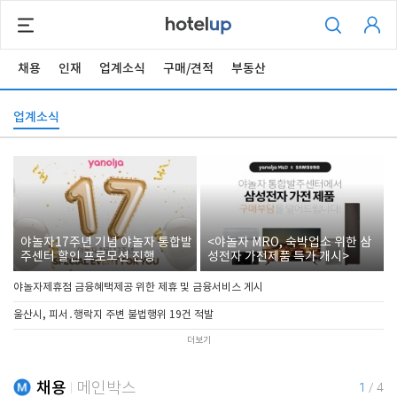
채용
인재
업계소식
구매/견적
부동산
업계소식
야놀자17주년 기념 야놀자 통합발
<야놀자 MRO, 숙박업소 위한 삼
주센터 할인 프로모션 진행
성전자 가전제품 특가 개시>
야놀자제휴점 금융혜택제공 위한 제휴 및 금융서비스 게시
울산시, 피서․행락지 주변 불법행위 19건 적발
더보기
채용
메인박스
1
/
4