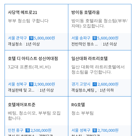
사당역 메트로21
방이동 호텔라움
부부 청소팀 구합니다
방이동 호텔라움 청소팀(부부/
자매) 모집합니다.
서울 관악구
월
5,800,000원
서울 송파구
월
5,600,000원
객실청소
1년 이상
전반적인 청소 업무(객실청소.객실정리)
1년 이상
호텔 디 아티스트 성신여대점
일산대화 라트리호텔
3교대 프론트(격,비,비)
일산 대화역 라트리호텔에서
청소팀을 구인합니다.
서울 성북구
월
2,900,000원
경기 고양시
시
2,600,000원
객실판매 및 고객응대
1년 이상
객실청소,베팅 ,
1년 이하
호텔에어포트준
RG호텔
베팅, 청소이모, 부부팀 모집
청소 부부팀
합니다.
인천 중구
월
2,500,000원
서울 성북구
월
2,700,000원