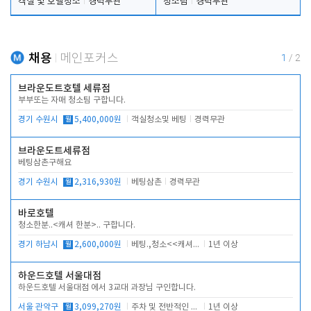
객실 및 호텔청소
경력무관
청소팀
경력무관
채용
메인포커스
1
/
2
브라운도트호텔 세류점
부부또는 자매 청소팀 구합니다.
경기 수원시
월
5,400,000원
객실청소및 베팅
경력무관
브라운도트세류점
베팅삼촌구해요
경기 수원시
월
2,316,930원
베팅삼촌
경력무관
바로호텔
청소한분..<캐셔 한분>.. 구합니다.
경기 하남시
월
2,600,000원
베팅.,청소<<캐셔 모셔봅니다.
1년 이상
하운드호텔 서울대점
하운드호텔 서울대점 에서 3교대 과장님 구인합니다.
서울 관악구
월
3,099,270원
주차 및 전반적인 당번업무
1년 이상