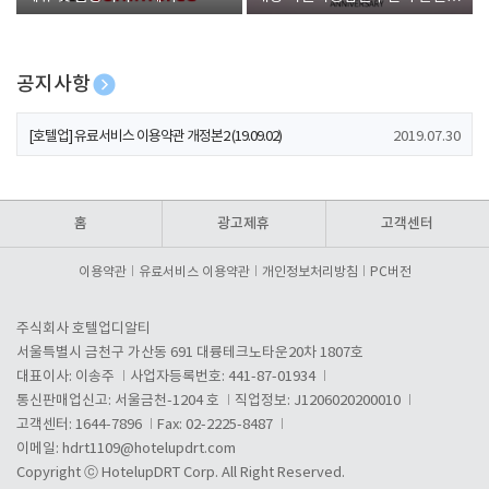
폰 증정
공지사항
[호텔업] 개인정보 처리방침 개정본1 (19.09.02)
2019.07.30
[호텔업] 유료서비스 이용약관 개정본2 (19.09.02)
2019.07.30
[호텔업] 개인정보 처리방침 개정본2 (19.09.02)
2019.07.30
홈
광고제휴
고객센터
이용약관
유료서비스 이용약관
개인정보처리방침
PC버전
주식회사 호텔업디알티
서울특별시 금천구 가산동 691 대륭테크노타운20차 1807호
대표이사: 이송주
사업자등록번호: 441-87-01934
통신판매업신고: 서울금천-1204 호
직업정보: J1206020200010
고객센터: 1644-7896
Fax: 02-2225-8487
이메일:
hdrt1109@hotelupdrt.com
Copyright ⓒ HotelupDRT Corp. All Right Reserved.