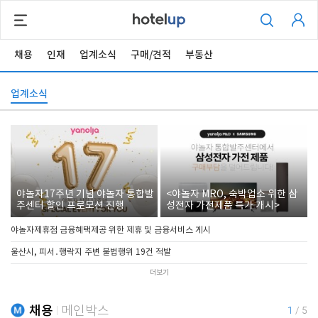
채용
인재
업계소식
구매/견적
부동산
업계소식
야놀자17주년 기념 야놀자 통합발
<야놀자 MRO, 숙박업소 위한 삼
주센터 할인 프로모션 진행
성전자 가전제품 특가 개시>
야놀자제휴점 금융혜택제공 위한 제휴 및 금융서비스 게시
울산시, 피서․행락지 주변 불법행위 19건 적발
더보기
채용
메인박스
1
/
5