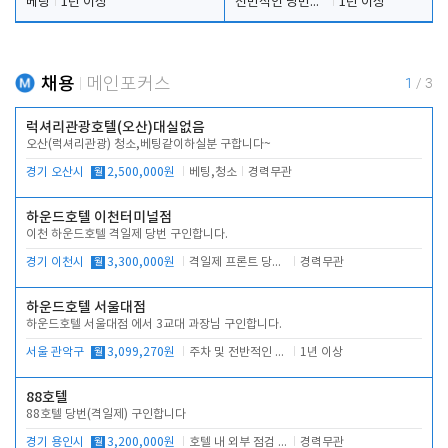
베팅
1년 이상
전반적인 당번업무
1년 이상
채용
메인포커스
1
/
3
럭셔리관광호텔(오산)대실없음
오산(럭셔리관광) 청소,베팅같이하실분 구합니다~
경기 오산시
월
2,500,000원
베팅,청소
경력무관
하운드호텔 이천터미널점
이천 하운드호텔 격일제 당번 구인합니다.
경기 이천시
월
3,300,000원
격일제 프론트 당번 업무로 주차 및 객실 점검
경력무관
하운드호텔 서울대점
하운드호텔 서울대점 에서 3교대 과장님 구인합니다.
서울 관악구
월
3,099,270원
주차 및 전반적인 당번업무
1년 이상
88호텔
88호텔 당번(격일제) 구인합니다
경기 용인시
월
3,200,000원
호텔 내 외부 점검 및 프런트 운영
경력무관