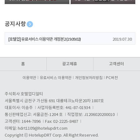
폰 증정
공지사항
[호텔업] 개인정보 처리방침 개정본1 (19.09.02)
2019.07.30
[호텔업] 유료서비스 이용약관 개정본2 (19.09.02)
2019.07.30
[호텔업] 개인정보 처리방침 개정본2 (19.09.02)
2019.07.30
홈
광고제휴
고객센터
이용약관
유료서비스 이용약관
개인정보처리방침
PC버전
주식회사 호텔업디알티
서울특별시 금천구 가산동 691 대륭테크노타운20차 1807호
대표이사: 이송주
사업자등록번호: 441-87-01934
통신판매업신고: 서울금천-1204 호
직업정보: J1206020200010
고객센터: 1644-7896
Fax: 02-2225-8487
이메일:
hdrt1109@hotelupdrt.com
Copyright ⓒ HotelupDRT Corp. All Right Reserved.