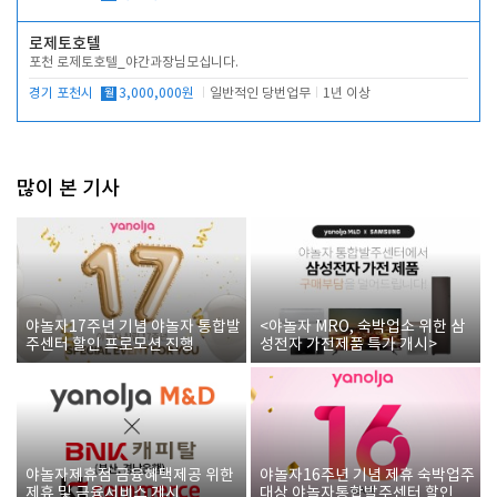
로제토호텔
포천 로제토호텔_야간과장님모십니다.
경기 포천시
월
3,000,000원
일반적인 당번업무
1년 이상
많이 본 기사
야놀자17주년 기념 야놀자 통합발
<야놀자 MRO, 숙박업소 위한 삼
주센터 할인 프로모션 진행
성전자 가전제품 특가 개시>
야놀자제휴점 금융혜택제공 위한
야놀자16주년 기념 제휴 숙박업주
제휴 및 금융서비스 게시
대상 야놀자통합발주센터 할인쿠