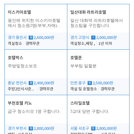
이스키아호텔
일산대화 라트리호텔
용인에 위치한 이스키아호텔
일산 대화역 라트리호텔에서
에서 청소원2명(부부,자매)을
청소팀을 구인합니다.
모집합니다..
경기 용인시
월
2,600,000원
경기 고양시
시
2,600,000원
객실청소
경력무관
객실청소,베팅 ,
1년 이하
호텔박스
호텔준
주방및청소보조
부부팀 일할분
충남 천안시
월
2,400,000원
인천 중구
월
2,500,000원
주방2인식사준비및청소린렌보조
경력무관
객실 및 호텔청소
경력무관
부천호텔 키노
스타일호텔
급구 청소이모 1명 구합니다.
3교대 당번 구합니다.
경기 부천시
월
2,800,000원
서울 서초구
월
2,800,000원