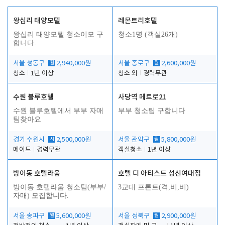
왕십리 태양모텔
레몬트리호텔
왕십리 태양모텔 청소이모 구
청소1명 (객실26개)
합니다.
서울 성동구
월
2,940,000원
서울 종로구
월
2,600,000원
청소
1년 이상
청소 외
경력무관
수원 블루호텔
사당역 메트로21
수원 블루호텔에서 부부 자매
부부 청소팀 구합니다
팀찾아요
경기 수원시
시
2,500,000원
서울 관악구
월
5,800,000원
메이드
경력무관
객실청소
1년 이상
방이동 호텔라움
호텔 디 아티스트 성신여대점
방이동 호텔라움 청소팀(부부/
3교대 프론트(격,비,비)
자매) 모집합니다.
서울 송파구
월
5,600,000원
서울 성북구
월
2,900,000원