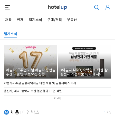
채용
인재
업계소식
구매/견적
부동산
업계소식
야놀자17주년 기념 야놀자 통합발
<야놀자 MRO, 숙박업소 위한 삼
주센터 할인 프로모션 진행
성전자 가전제품 특가 개시>
야놀자제휴점 금융혜택제공 위한 제휴 및 금융서비스 게시
울산시, 피서․행락지 주변 불법행위 19건 적발
더보기
채용
메인박스
1
/
5