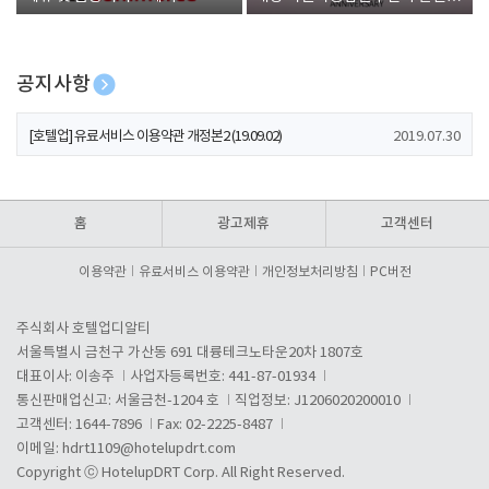
폰 증정
공지사항
[호텔업] 개인정보 처리방침 개정본1 (19.09.02)
2019.07.30
[호텔업] 유료서비스 이용약관 개정본2 (19.09.02)
2019.07.30
[호텔업] 개인정보 처리방침 개정본2 (19.09.02)
2019.07.30
홈
광고제휴
고객센터
이용약관
유료서비스 이용약관
개인정보처리방침
PC버전
주식회사 호텔업디알티
서울특별시 금천구 가산동 691 대륭테크노타운20차 1807호
대표이사: 이송주
사업자등록번호: 441-87-01934
통신판매업신고: 서울금천-1204 호
직업정보: J1206020200010
고객센터: 1644-7896
Fax: 02-2225-8487
이메일:
hdrt1109@hotelupdrt.com
Copyright ⓒ HotelupDRT Corp. All Right Reserved.