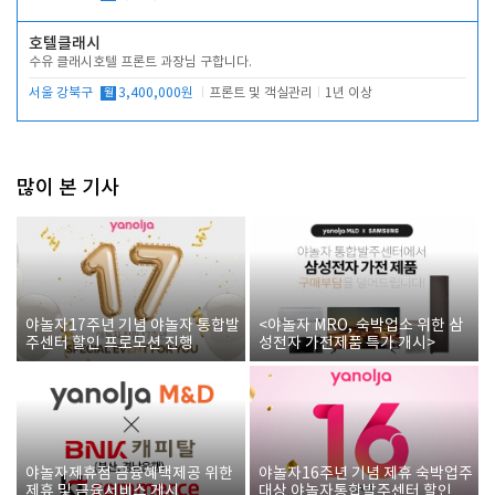
호텔클래시
수유 클래시호텔 프론트 과장님 구합니다.
서울 강북구
월
3,400,000원
프론트 및 객실관리
1년 이상
많이 본 기사
야놀자17주년 기념 야놀자 통합발
<야놀자 MRO, 숙박업소 위한 삼
주센터 할인 프로모션 진행
성전자 가전제품 특가 개시>
야놀자제휴점 금융혜택제공 위한
야놀자16주년 기념 제휴 숙박업주
제휴 및 금융서비스 게시
대상 야놀자통합발주센터 할인쿠