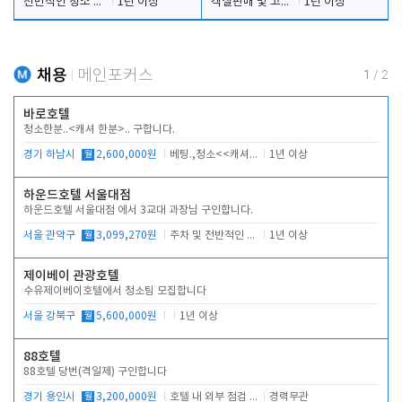
전반적인 청소 업무(객실청소.객실정리)
1년 이상
객실판매 및 고객응대
1년 이상
채용
메인포커스
1
/
2
바로호텔
청소한분..<캐셔 한분>.. 구합니다.
경기 하남시
월
2,600,000원
베팅.,청소<<캐셔 모셔봅니다.
1년 이상
하운드호텔 서울대점
하운드호텔 서울대점 에서 3교대 과장님 구인합니다.
서울 관악구
월
3,099,270원
주차 및 전반적인 당번업무
1년 이상
제이베이 관광호텔
수유제이베이호텔에서 청소팀 모집합니다
서울 강북구
월
5,600,000원
1년 이상
88호텔
88호텔 당번(격일제) 구인합니다
경기 용인시
월
3,200,000원
호텔 내 외부 점검 및 프런트 운영
경력무관