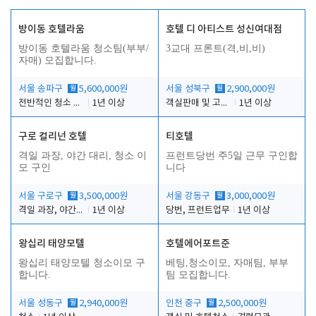
방이동 호텔라움
호텔 디 아티스트 성신여대점
방이동 호텔라움 청소팀(부부/
3교대 프론트(격,비,비)
자매) 모집합니다.
서울 송파구
월
5,600,000원
서울 성북구
월
2,900,000원
전반적인 청소 업무(객실청소.객실정리)
1년 이상
객실판매 및 고객응대
1년 이상
구로 컬리넌 호텔
티호텔
격일 과장, 야간 대리, 청소 이
프런트당번 주5일 근무 구인합
모 구인
니다
서울 구로구
월
3,500,000원
서울 강동구
월
3,000,000원
격일 과장, 야간 대리, 청소 이모
1년 이상
당번, 프런트업무
1년 이상
왕십리 태양모텔
호텔에어포트준
왕십리 태양모텔 청소이모 구
베팅,청소이모, 자매팀, 부부
합니다.
팀 모집합니다.
서울 성동구
월
2,940,000원
인천 중구
월
2,500,000원