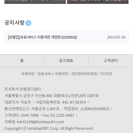
폰 증정
공지사항
[호텔업] 개인정보 처리방침 개정본1 (19.09.02)
2019.07.30
[호텔업] 유료서비스 이용약관 개정본2 (19.09.02)
2019.07.30
[호텔업] 개인정보 처리방침 개정본2 (19.09.02)
2019.07.30
홈
광고제휴
고객센터
이용약관
유료서비스 이용약관
개인정보처리방침
PC버전
주식회사 호텔업디알티
서울특별시 금천구 가산동 691 대륭테크노타운20차 1807호
대표이사: 이송주
사업자등록번호: 441-87-01934
통신판매업신고: 서울금천-1204 호
직업정보: J1206020200010
고객센터: 1644-7896
Fax: 02-2225-8487
이메일:
hdrt1109@hotelupdrt.com
Copyright ⓒ HotelupDRT Corp. All Right Reserved.