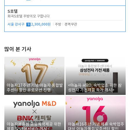
S호텔
화곡S호텔 주방이모 구합니다
서울 강서구
월
2,300,000원
주방
경력무관
많이 본 기사
야놀자17주년 기념 야놀자 통합발
<야놀자 MRO, 숙박업소 위한 삼
주센터 할인 프로모션 진행
성전자 가전제품 특가 개시>
야놀자제휴점 금융혜택제공 위한
야놀자16주년 기념 제휴 숙박업주
제휴 및 금융서비스 게시
대상 야놀자통합발주센터 할인쿠