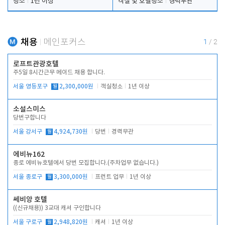
청소
1년 이상
객실 및 호텔청소
경력무관
채용
메인포커스
1
/
2
로프트관광호텔
주5일 8시간근무 메이드 채용 합니다.
서울 영등포구
월
2,300,000원
객실청소
1년 이상
소설스미스
당번구합니다
서울 강서구
월
4,924,730원
당번
경력무관
에비뉴162
종로 에비뉴호텔에서 당번 모집합니다.(주차업무 없습니다.)
서울 종로구
월
3,300,000원
프런트 업무
1년 이상
쎄비앙 호텔
((신규채용)) 3교대 캐셔 구인합니다
서울 구로구
월
2,948,820원
캐셔
1년 이상