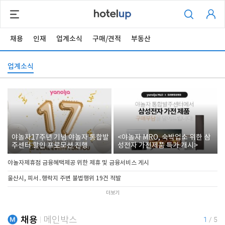
채용
인재
업계소식
구매/견적
부동산
업계소식
야놀자17주년 기념 야놀자 통합발
<야놀자 MRO, 숙박업소 위한 삼
주센터 할인 프로모션 진행
성전자 가전제품 특가 개시>
야놀자제휴점 금융혜택제공 위한 제휴 및 금융서비스 게시
울산시, 피서․행락지 주변 불법행위 19건 적발
더보기
채용
메인박스
1
/
5