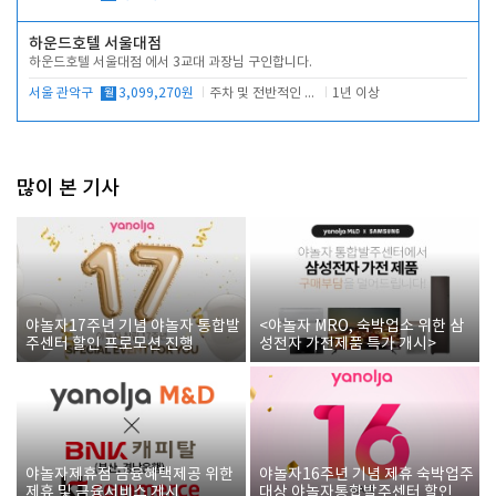
하운드호텔 서울대점
하운드호텔 서울대점 에서 3교대 과장님 구인합니다.
서울 관악구
월
3,099,270원
주차 및 전반적인 당번업무
1년 이상
많이 본 기사
야놀자17주년 기념 야놀자 통합발
<야놀자 MRO, 숙박업소 위한 삼
주센터 할인 프로모션 진행
성전자 가전제품 특가 개시>
야놀자제휴점 금융혜택제공 위한
야놀자16주년 기념 제휴 숙박업주
제휴 및 금융서비스 게시
대상 야놀자통합발주센터 할인쿠