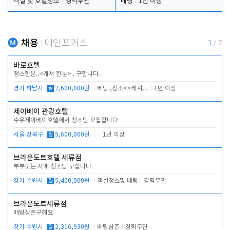
객실 및 호텔청소
경력무관
베팅
1년 이상
채용
메인포커스
1
/
2
바로호텔
청소한분..<캐셔 한분>.. 구합니다.
경기 하남시
월
2,600,000원
베팅.,청소<<캐셔 모셔봅니다.
1년 이상
제이베이 관광호텔
수유제이베이호텔에서 청소팀 모집합니다
서울 강북구
월
5,600,000원
1년 이상
브라운도트호텔 세류점
부부또는 자매 청소팀 구합니다.
경기 수원시
월
5,400,000원
객실청소및 베팅
경력무관
브라운도트세류점
베팅삼촌구해요
경기 수원시
월
2,316,930원
베팅삼촌
경력무관