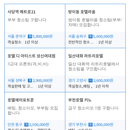
사당역 메트로21
방이동 호텔라움
부부 청소팀 구합니다
방이동 호텔라움 청소팀(부부/
자매) 모집합니다.
서울 관악구
월
5,800,000원
서울 송파구
월
5,600,000원
객실청소
1년 이상
전반적인 청소 업무(객실청소.객실정리)
1년 이상
호텔 디 아티스트 성신여대점
일산대화 라트리호텔
3교대 프론트(격,비,비)
일산 대화역 라트리호텔에서
청소팀을 구인합니다.
서울 성북구
월
2,900,000원
경기 고양시
시
2,600,000원
객실판매 및 고객응대
1년 이상
객실청소,베팅 ,
1년 이하
호텔에어포트준
부천호텔 키노
베팅, 청소이모, 부부팀 모집
급구 청소이모 1명 구합니다.
합니다.
인천 중구
월
2,500,000원
경기 부천시
월
2,800,000원