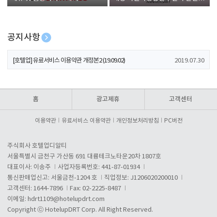
폰 증정
공지사항
[호텔업] 개인정보 처리방침 개정본1 (19.09.02)
2019.07.30
[호텔업] 유료서비스 이용약관 개정본2 (19.09.02)
2019.07.30
[호텔업] 개인정보 처리방침 개정본2 (19.09.02)
2019.07.30
홈
광고제휴
고객센터
이용약관
유료서비스 이용약관
개인정보처리방침
PC버전
주식회사 호텔업디알티
서울특별시 금천구 가산동 691 대륭테크노타운20차 1807호
대표이사: 이송주
사업자등록번호: 441-87-01934
통신판매업신고: 서울금천-1204 호
직업정보: J1206020200010
고객센터: 1644-7896
Fax: 02-2225-8487
이메일:
hdrt1109@hotelupdrt.com
Copyright ⓒ HotelupDRT Corp. All Right Reserved.