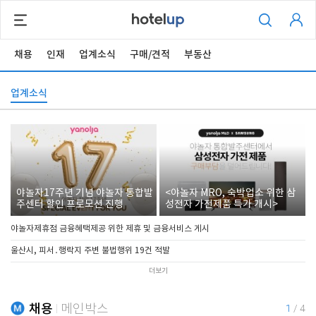
채용
인재
업계소식
구매/견적
부동산
업계소식
야놀자17주년 기념 야놀자 통합발
<야놀자 MRO, 숙박업소 위한 삼
주센터 할인 프로모션 진행
성전자 가전제품 특가 개시>
야놀자제휴점 금융혜택제공 위한 제휴 및 금융서비스 게시
울산시, 피서․행락지 주변 불법행위 19건 적발
더보기
채용
메인박스
1
/
4