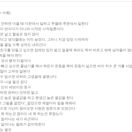
 어록]
부 안하면 더울 때 더운데서 일하고 추울때 추운데서 일한다
작이 반이다가 아니라 시작은 시작일뿐이다
상은 넓고 할일은 많지 않다
었다고 생각할때는 이미 늦었다, 그러니 지금 당장 시작하자
복을 줄일 수록 성적도 내려간다
자친구를 만들고 싶으면 집에만 있지 말고 얼굴에 뭐라도 찍어 바르고 밖에 남자들이 많
력을 해야 한다
끌 모아 봤자 티끌이다
을 빼고 싶으면 줄넘기를 해서 뛰든지 운동을 해라 운동이 싫으면 바지 치수 큰 거를 사
는말이 고우면 얕본다
길수 없으면 피하라 고생끝에 골병난다
까지 나설 필요 없다
을 인이 세번이면 호구
기하면 편하다 안되면 말고
생긴 놈은 얼굴값을 하고 못생긴 놈은 꼴값을 한다
내 너 그럴줄 알았다'_알았으면 제발미리 말을 해줘라
문으로 가난이 찾아오면 사랑은 창문으로 도망간다
모 욕 하는건 참아도 내 욕 하는건 못참는다
찍 일어나는 새가 피곤하다
찍 일어나는 벌레가 잡아먹힌다
도는 셀프