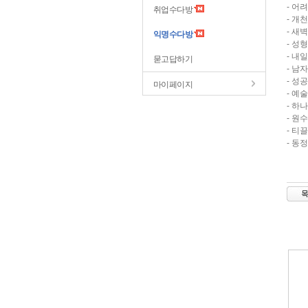
- 어
취업수다방
- 개
- 새
익명수다방
- 성
- 내
묻고답하기
- 남
- 성
마이페이지
- 예
- 하
- 원
- 티
- 동