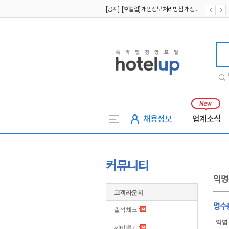
[공지] [호텔업] 개인정보 처리방침 개정본1 (19.09.02)
[공지] [호텔업] 유료서비스 이용약관 개정본2 (19.09.02)
호텔업
채용정보
업계소식
커뮤니티
익명
고객라운지
명수
출석체크
익명
제비뽑기