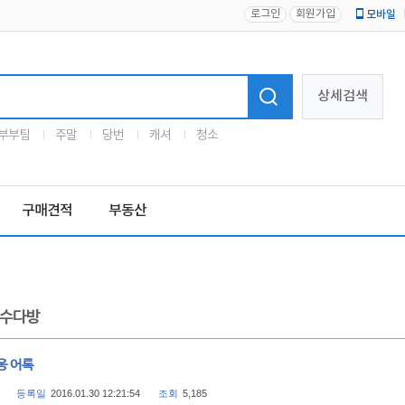
로그인
회원가입
모바일
로고
상세검색
부부팀
주말
당번
캐셔
청소
구매견적
부동산
수다방
옹 어록
등록일
2016.01.30 12:21:54
조회
5,185