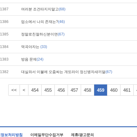
1387
여러분 조건따지지말고
(68)
1386
업소에서 나의 존재는?
(46)
1385
정말로친절하신분이면
(67)
1384
역곡야자는
(33)
1383
방음 문제
(24)
1382
대실와서 이불에 오줌싸는 개또라이 정신병자새끼덜
(67)
<<
<
454
455
456
457
458
459
460
461
인정보처리방침
이메일무단수집거부
제휴/광고문의