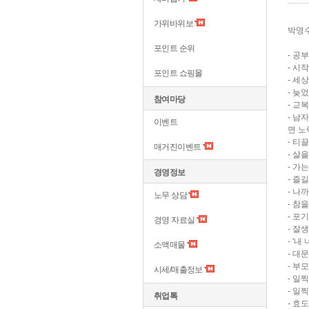
가위바위보
박명수
포인트 순위
- 공
- 시
포인트 쇼핑몰
- 세
- 늦
참여마당
- 교
- 남
이벤트
면 노
- 티
매거진이벤트
- 살
- 가
경영정보
- 즐
- 나
노무 상담
- 참
- 포
경영 자료실
- 잘
- '
소액매물
- 대
- 부
시세/매출정보
- 일
- 일
취업톡
- 효