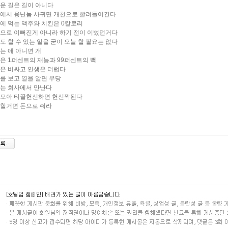
려운 길은 길이 아니다
천에서 용난놈 사귀면 개천으로 빨려들어간다
벽에 먹는 맥주와 치킨은 0칼로리
형으로 이뻐진게 아니라 하기 전이 이뻤던거다
일도 할 수 있는 일을 굳이 오늘 할 필요는 없다
자는 애 아니면 개
공은 1퍼센트의 재능과 99퍼센트의 빽
술은 비싸고 인생은 더럽다
나를 보고 열을 알면 무당
수는 회사에서 만난다
끌모아 티끌헌신하면 헌신짝된다
정할거면 돈으로 줘라