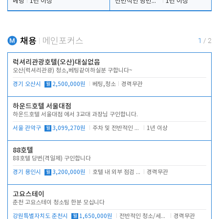
베팅
1년 이상
전반적인 당번업무
1년 이상
채용
메인포커스
1
/
2
럭셔리관광호텔(오산)대실없음
오산(럭셔리관광) 청소,베팅같이하실분 구합니다~
경기 오산시
월
2,500,000원
베팅,청소
경력무관
하운드호텔 서울대점
하운드호텔 서울대점 에서 3교대 과장님 구인합니다.
서울 관악구
월
3,099,270원
주차 및 전반적인 당번업무
1년 이상
88호텔
88호텔 당번(격일제) 구인합니다
경기 용인시
월
3,200,000원
호텔 내 외부 점검 및 프런트 운영
경력무관
고요스테이
춘천 고요스테이 청소팀 한분 모십니다
강원특별자치도 춘천시
월
1,650,000원
전반적인 청소/세탁업무
경력무관