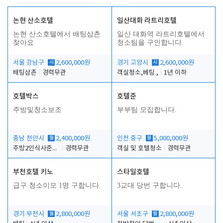
논현 산소호텔
일산대화 라트리호텔
논현 산소호텔에서 배팅삼촌
일산 대화역 라트리호텔에서
찾아요
청소팀을 구인합니다.
서울 강남구
시
2,600,000원
경기 고양시
시
2,600,000원
배팅삼촌
경력무관
객실청소,베팅 ,
1년 이하
호텔박스
호텔준
주방및청소보조
부부팀 모집합니다.
충남 천안시
월
2,400,000원
인천 중구
월
5,000,000원
주방2인식사준비및청소린렌보조
경력무관
객실 및 호텔청소
경력무관
부천호텔 키노
스타일호텔
급구 청소이모 1명 구합니다.
3교대 당번 구합니다.
경기 부천시
월
2,800,000원
서울 서초구
월
2,800,000원