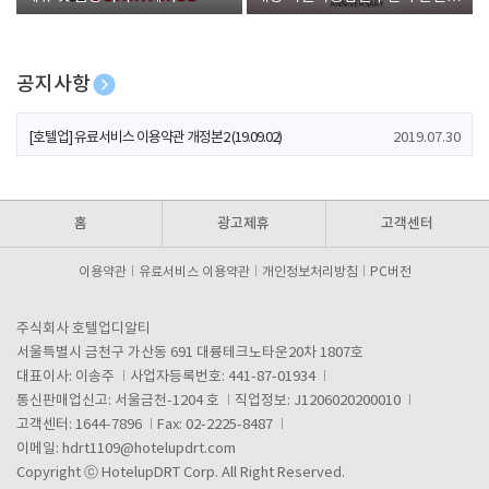
폰 증정
공지사항
[호텔업] 개인정보 처리방침 개정본1 (19.09.02)
2019.07.30
[호텔업] 유료서비스 이용약관 개정본2 (19.09.02)
2019.07.30
[호텔업] 개인정보 처리방침 개정본2 (19.09.02)
2019.07.30
홈
광고제휴
고객센터
이용약관
유료서비스 이용약관
개인정보처리방침
PC버전
주식회사 호텔업디알티
서울특별시 금천구 가산동 691 대륭테크노타운20차 1807호
대표이사: 이송주
사업자등록번호: 441-87-01934
통신판매업신고: 서울금천-1204 호
직업정보: J1206020200010
고객센터: 1644-7896
Fax: 02-2225-8487
이메일:
hdrt1109@hotelupdrt.com
Copyright ⓒ HotelupDRT Corp. All Right Reserved.