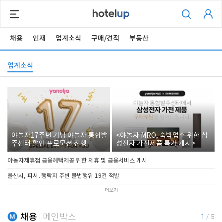
채용
인재
업계소식
구매/견적
부동산
업계소식
야놀자17주년 기념 야놀자 통합발
<야놀자 MRO, 숙박업소 위한 삼
주센터 할인 프로모션 진행
성전자 가전제품 특가 개시>
야놀자제휴점 금융혜택제공 위한 제휴 및 금융서비스 게시
울산시, 피서․행락지 주변 불법행위 19건 적발
더보기
채용
메인박스
1
/
5