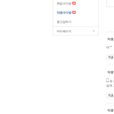
취업수다방
익명수다방
묻고답하기
마이페이지