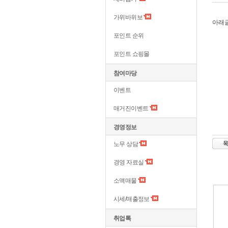
가위바위보
아래글
포인트 순위
포인트 쇼핑몰
참여마당
이벤트
매거진이벤트
경영정보
노무 상담
경영 자료실
소액매물
시세/매출정보
취업톡