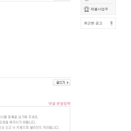
체불사업주
0
최근본 공고