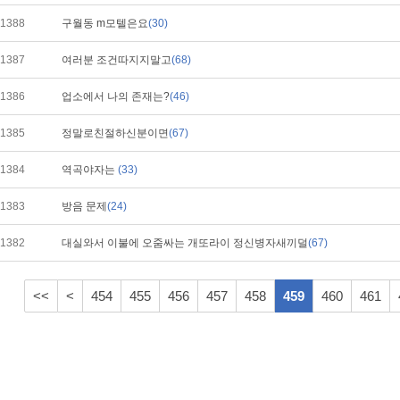
1388
구월동 m모텔은요
(30)
1387
여러분 조건따지지말고
(68)
1386
업소에서 나의 존재는?
(46)
1385
정말로친절하신분이면
(67)
1384
역곡야자는
(33)
1383
방음 문제
(24)
1382
대실와서 이불에 오줌싸는 개또라이 정신병자새끼덜
(67)
<<
<
454
455
456
457
458
459
460
461