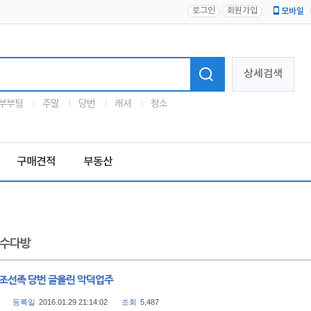
로그인
회원가입
모바일
로고
상세검색
부부팀
주말
당번
캐셔
청소
구매견적
부동산
수다방
 조선족 당번 글올린 악덕업주
등록일
2016.01.29 21:14:02
조회
5,487