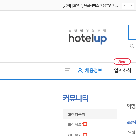
[공지] [호텔업] 유료서비스 이용약관 개정본2 (19.09.02)
[공지] [호텔업] 개인정보 처리방침 개정본2 (19.09.02)
호텔업
채용정보
업계소식
커뮤니티
익명
고객라운지
조선
출석체크
익명
제비뽑기