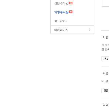
취업수다방
익명수다방
묻고답하기
마이페이지