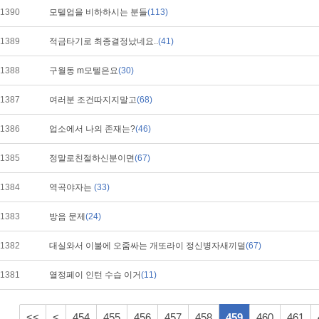
1390
모텔업을 비하하시는 분들
(113)
1389
적금타기로 최종결정났네요..
(41)
1388
구월동 m모텔은요
(30)
1387
여러분 조건따지지말고
(68)
1386
업소에서 나의 존재는?
(46)
1385
정말로친절하신분이면
(67)
1384
역곡야자는
(33)
1383
방음 문제
(24)
1382
대실와서 이불에 오줌싸는 개또라이 정신병자새끼덜
(67)
1381
열정페이 인턴 수습 이거
(11)
<<
<
454
455
456
457
458
459
460
461