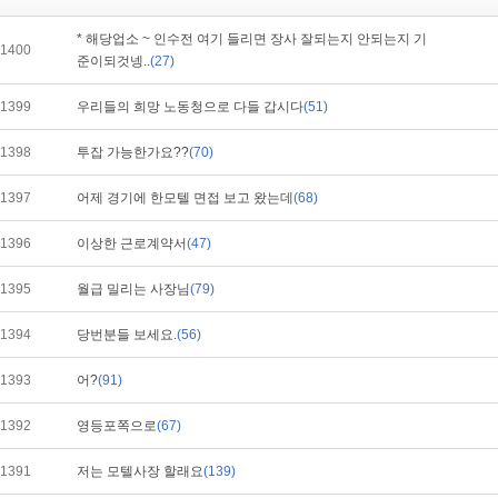
* 해당업소 ~ 인수전 여기 들리면 장사 잘되는지 안되는지 기
1400
준이되것넹..
(27)
1399
우리들의 희망 노동청으로 다들 갑시다
(51)
1398
투잡 가능한가요??
(70)
1397
어제 경기에 한모텔 면접 보고 왔는데
(68)
1396
이상한 근로계약서
(47)
1395
월급 밀리는 사장님
(79)
1394
당번분들 보세요.
(56)
1393
어?
(91)
1392
영등포쪽으로
(67)
1391
저는 모텔사장 할래요
(139)