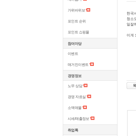
가위바위보
한국사
청소도
포인트 순위
일잘하
포인트 쇼핑몰
이게 
참여마당
이벤트
매거진이벤트
경영정보
노무 상담
경영 자료실
소액매물
시세/매출정보
취업톡