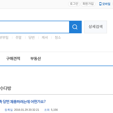
로그인
회원가입
모바일
로고
상세검색
부부팀
주말
당번
캐셔
청소
구매견적
부동산
수다방
족 당번 채용하려는데 어떤가요?
등록일
2016.01.29 20:32:21
조회
5,156