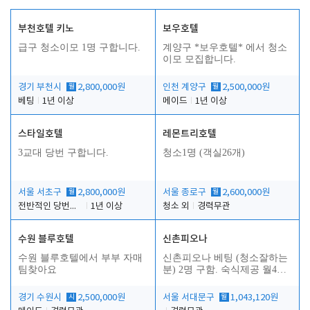
부천호텔 키노
보우호텔
급구 청소이모 1명 구합니다.
계양구 *보우호텔* 에서 청소
이모 모집합니다.
경기 부천시
월
2,800,000원
인천 계양구
월
2,500,000원
베팅
1년 이상
메이드
1년 이상
스타일호텔
레몬트리호텔
3교대 당번 구합니다.
청소1명 (객실26개)
서울 서초구
월
2,800,000원
서울 종로구
월
2,600,000원
전반적인 당번업무
1년 이상
청소 외
경력무관
수원 블루호텔
신촌피오나
수원 블루호텔에서 부부 자매
신촌피오나 베팅 (청소잘하는
팀찾아요
분) 2명 구함. 숙식제공 월4회
휴무
경기 수원시
시
2,500,000원
서울 서대문구
월
1,043,120원