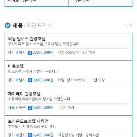
메이드
경력무관
경력무관
채용
메인포커스
1
/
2
의왕 밀로스 관광호텔
주1회 휴무 청소 부부팀, 3교대 당번 모집합니다.
경기 의왕시
월
2,500,000원
객실 청소업무
1년 이상
바로호텔
청소한분..<캐셔 한분>.. 구합니다.
경기 하남시
월
2,600,000원
베팅.,청소<<캐셔 모셔봅니다.
1년 이상
제이베이 관광호텔
수유제이베이호텔에서 청소팀 모집합니다
서울 강북구
월
5,600,000원
1년 이상
브라운도트호텔 세류점
부부또는 자매 청소팀 구합니다.
경기 수원시
월
5,400,000원
객실청소및 베팅
경력무관