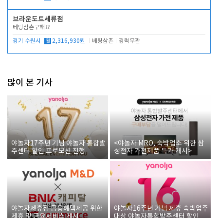
브라운도트세류점
베팅삼촌구해요
경기 수원시
월
2,316,930원
베팅삼촌
경력무관
많이 본 기사
야놀자17주년 기념 야놀자 통합발
<야놀자 MRO, 숙박업소 위한 삼
주센터 할인 프로모션 진행
성전자 가전제품 특가 개시>
야놀자제휴점 금융혜택제공 위한
야놀자16주년 기념 제휴 숙박업주
제휴 및 금융서비스 게시
대상 야놀자통합발주센터 할인쿠