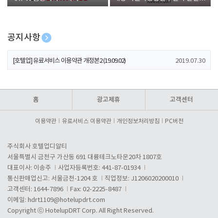
폰 증정
공지사항
[호텔업] 개인정보 처리방침 개정본1 (19.09.02)
2019.07.30
[호텔업] 유료서비스 이용약관 개정본2 (19.09.02)
2019.07.30
[호텔업] 개인정보 처리방침 개정본2 (19.09.02)
2019.07.30
홈
광고제휴
고객센터
이용약관
유료서비스 이용약관
개인정보처리방침
PC버전
주식회사 호텔업디알티
서울특별시 금천구 가산동 691 대륭테크노타운20차 1807호
대표이사: 이송주
사업자등록번호: 441-87-01934
통신판매업신고: 서울금천-1204 호
직업정보: J1206020200010
고객센터: 1644-7896
Fax: 02-2225-8487
이메일:
hdrt1109@hotelupdrt.com
Copyright ⓒ HotelupDRT Corp. All Right Reserved.