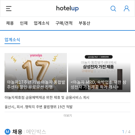
채용
인재
업계소식
구매/견적
부동산
업계소식
야놀자17주년 기념 야놀자 통합발
<야놀자 MRO, 숙박업소 위한 삼
주센터 할인 프로모션 진행
성전자 가전제품 특가 개시>
야놀자제휴점 금융혜택제공 위한 제휴 및 금융서비스 게시
울산시, 피서․행락지 주변 불법행위 19건 적발
더보기
채용
메인박스
1
/
4