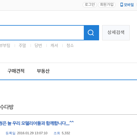
로그인
회원가입
모바일
로고
상세검색
부부팀
주말
당번
캐셔
청소
구매견적
부동산
수다방
은 늘 우리 모텔리어들과 함께합니다,,,^^
등록일
2016.01.29 13:07:10
조회
5,332