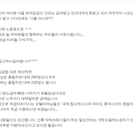
리어 여러분 다들 최저임금도 안되는 급여받고 인간대우도못받고 식사 개젓깟이 나오
 참고 기다리세요 다들 아시져??
시에 노동청으로 ㅋㅋ
은 늘 여러분들과 함께하는 우리들의 이웃이랍니다,,,
적금 타러들 가자구여,,,
**참고하시길바랍니다*****
임금법 대로 계산하면
상은 총합치면 대략 290정도이구여
하는 총합치면 대략 230정도 됩니다
이 받는급여 빼면 나머지가 체불임금이네요
산은 노무사가 대략알려준 금액입니다
으로 적금타러가시는 모텔리어님들은 대략 참고하시고여 아마도 휴게시간이 쟁점이 
나머지 적금 수령하시면 되겠습니다,,,
다받을수도 있긴합니다 간혹 악덕쓰레기들이 하도 말도안되는 개헛소릴하는경우가 있기
 대부분 다받아내신다고 보시면 될겁니다