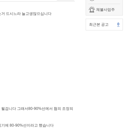
체불사업주
는거 드시느라 늘고생많으십니다
0
최근본 공고
될겁니다 그래서80-90%선에서 협의 조정되
에 80-90%선이라고 했습니다