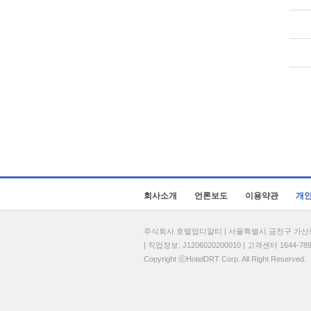
회사소개
언론보도
이용약관
개
주식회사 호텔업디알티 | 서울특별시 금천구 가산동 69
| 직업정보: J1206020200010 | 고객센터 1644-7896 
Copyright ⓒHotelDRT Corp. All Right Reserved.