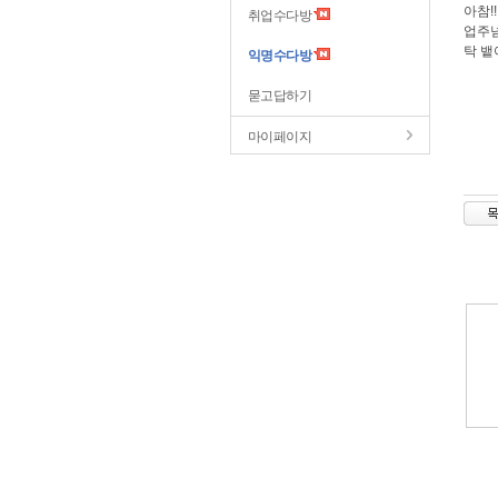
아참!
취업수다방
업주넘
탁 뱉
익명수다방
묻고답하기
마이페이지