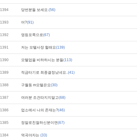
1394
당번분들 보세요.
(56)
1393
어?
(91)
1392
영등포쪽으로
(67)
1391
저는 모텔사장 할래요
(139)
1390
모텔업을 비하하시는 분들
(113)
1389
적금타기로 최종결정났네요..
(41)
1388
구월동 m모텔은요
(30)
1387
여러분 조건따지지말고
(68)
1386
업소에서 나의 존재는?
(46)
1385
정말로친절하신분이면
(67)
1384
역곡야자는
(33)