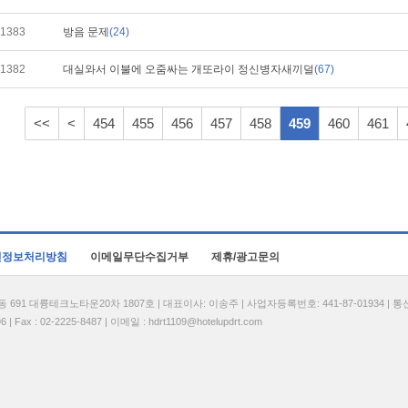
1383
방음 문제
(24)
1382
대실와서 이불에 오줌싸는 개또라이 정신병자새끼덜
(67)
<<
<
454
455
456
457
458
459
460
461
인정보처리방침
이메일무단수집거부
제휴/광고문의
1 대륭테크노타운20차 1807호 | 대표이사: 이송주 | 사업자등록번호: 441-87-01934 | 
| Fax : 02-2225-8487 | 이메일 :
hdrt1109@hotelupdrt.com