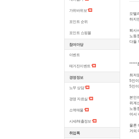
가위바위보
모텔
하지만
포인트 순위
퇴사
포인트 쇼핑몰
노동청
다들 
참여마당
이벤트
***
매거진이벤트
최저
경영정보
5인이
5인이
노무 상담
본인
경영 자료실
위계
노동청
소액매물
어서 
시세/매출정보
물론 
거의
취업톡