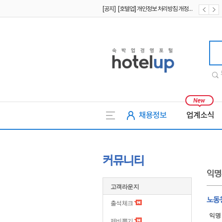
[공지] [호텔업] 유료서비스 이용약관 개정본2 (19.09.02)
[공지] [호텔업] 개인정보 처리방침 개정본2 (19.09.02)
호텔업
채용정보
업계소식
커뮤니티
익명
고객라운지
노동청
출석체크
익명
제비뽑기