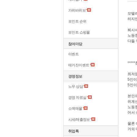
가위바위보
모텔
하지만
포인트 순위
퇴사
포인트 쇼핑몰
노동청
다들 
참여마당
이벤트
***
매거진이벤트
최저
경영정보
5인이
5인이
노무 상담
본인
경영 자료실
위계
노동청
소액매물
어서 
시세/매출정보
물론 
거의
취업톡