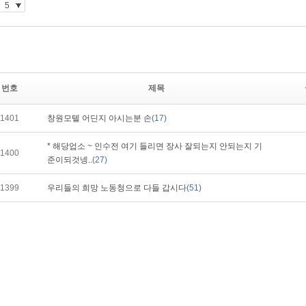
번호
제목
1401
창원모텔 어딘지 아시는분 손
(17)
* 해당업소 ~ 인수전 여기 들리면 장사 잘되는지 안되는지 기
1400
준이되것넹..
(27)
1399
우리들의 희망 노동청으로 다들 갑시다
(51)
1398
투잡 가능한가요??
(70)
1397
어제 경기에 한모텔 면접 보고 왔는데
(68)
1396
이상한 근로계약서
(47)
1395
월급 밀리는 사장님
(79)