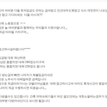
리어 여러분 다들 최저임금도 안되는 급여받고 인간대우도못받고 식사 개젓깟이 나오
 참고 기다리세요 다들 아시져??
시에 노동청으로 ㅋㅋ
은 늘 여러분들과 함께하는 우리들의 이웃이랍니다,,,
적금 타러들 가자구여,,,
**참고하시길바랍니다*****
임금법 대로 계산하면
상은 총합치면 대략 290정도이구여
하는 총합치면 대략 230정도 됩니다
이 받는급여 빼면 나머지가 체불임금이네요
산은 노무사가 대략알려준 금액입니다
으로 적금타러가시는 모텔리어님들은 대략 참고하시고여 아마도 휴게시간이 쟁점이 
나머지 적금 수령하시면 되겠습니다,,,
다받을수도 있긴합니다 간혹 악덕쓰레기들이 하도 말도안되는 개헛소릴하는경우가 있기
 대부분 다받아내신다고 보시면 될겁니다