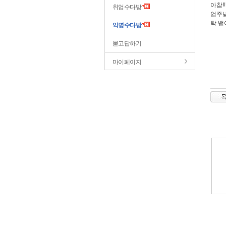
아참!
취업수다방
업주넘
탁 뱉
익명수다방
묻고답하기
마이페이지