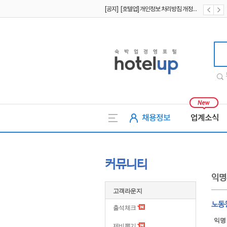
[공지] [호텔업] 개인정보 처리방침 개정본1 (19.09.02)
[공지] [호텔업] 유료서비스 이용약관 개정본2 (19.09.02)
호텔업
채용정보
업계소식
커뮤니티
익명
고객라운지
노동청
출석체크
익명
제비뽑기