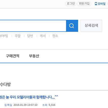
로그인
회원가입
모바일
로고
상세검색
부부팀
주말
당번
캐셔
청소
구매견적
부동산
수다방
은 늘 우리 모텔리어들과 함께합니다,,,^^
등록일
2016.01.29 13:07:10
조회
5,316