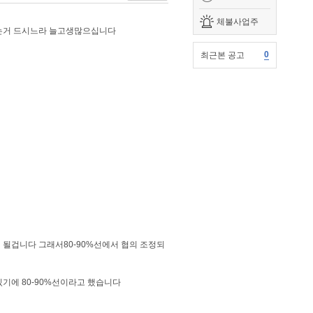
체불사업주
는거 드시느라 늘고생많으십니다
0
최근본 공고
될겁니다 그래서80-90%선에서 협의 조정되
에 80-90%선이라고 했습니다