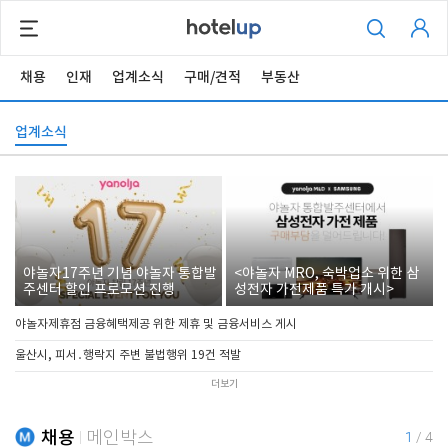
채용
인재
업계소식
구매/견적
부동산
업계소식
야놀자17주년 기념 야놀자 통합발
<야놀자 MRO, 숙박업소 위한 삼
주센터 할인 프로모션 진행
성전자 가전제품 특가 개시>
야놀자제휴점 금융혜택제공 위한 제휴 및 금융서비스 게시
울산시, 피서․행락지 주변 불법행위 19건 적발
더보기
채용
메인박스
1
/
4