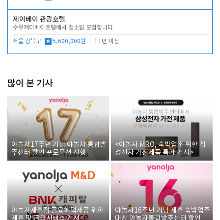
제이베이 관광호텔
수유제이베이호텔에서 청소팀 모집합니다
서울 강북구
월
5,600,000원
1년 이상
많이 본 기사
야놀자17주년 기념 야놀자 통합발
<야놀자 MRO, 숙박업소 위한 삼
주센터 할인 프로모션 진행
성전자 가전제품 특가 개시>
야놀자제휴점 금융혜택제공 위한
야놀자16주년 기념 제휴 숙박업주
제휴 및 금융서비스 게시
대상 야놀자통합발주센터 할인쿠