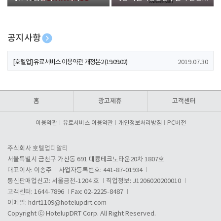
폰 증정
공지사항
[호텔업] 개인정보 처리방침 개정본1 (19.09.02)
2019.07.30
[호텔업] 유료서비스 이용약관 개정본2 (19.09.02)
2019.07.30
[호텔업] 개인정보 처리방침 개정본2 (19.09.02)
2019.07.30
홈
광고제휴
고객센터
이용약관
유료서비스 이용약관
개인정보처리방침
PC버전
주식회사 호텔업디알티
서울특별시 금천구 가산동 691 대륭테크노타운20차 1807호
대표이사: 이송주
사업자등록번호: 441-87-01934
통신판매업신고: 서울금천-1204 호
직업정보: J1206020200010
고객센터: 1644-7896
Fax: 02-2225-8487
이메일:
hdrt1109@hotelupdrt.com
Copyright ⓒ HotelupDRT Corp. All Right Reserved.