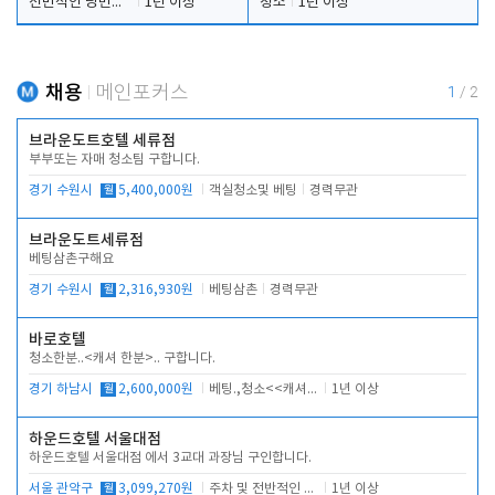
전반적인 당번업무
1년 이상
청소
1년 이상
채용
메인포커스
1
/
2
브라운도트호텔 세류점
부부또는 자매 청소팀 구합니다.
경기 수원시
월
5,400,000원
객실청소및 베팅
경력무관
브라운도트세류점
베팅삼촌구해요
경기 수원시
월
2,316,930원
베팅삼촌
경력무관
바로호텔
청소한분..<캐셔 한분>.. 구합니다.
경기 하남시
월
2,600,000원
베팅.,청소<<캐셔 모셔봅니다.
1년 이상
하운드호텔 서울대점
하운드호텔 서울대점 에서 3교대 과장님 구인합니다.
서울 관악구
월
3,099,270원
주차 및 전반적인 당번업무
1년 이상