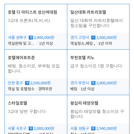
호텔 디 아티스트 성신여대점
일산대화 라트리호텔
3교대 프론트(격,비,비)
일산 대화역 라트리호텔에서
청소팀을 구인합니다.
서울 성북구
월
2,900,000원
경기 고양시
시
2,600,000원
객실판매 및 고객응대
1년 이상
객실청소,베팅 ,
1년 이하
호텔에어포트준
부천호텔 키노
베팅, 청소이모, 부부팀 모집
급구 청소이모 1명 구합니다.
합니다.
인천 중구
월
2,500,000원
경기 부천시
월
2,800,000원
객실 및 호텔청소
경력무관
베팅
1년 이상
스타일호텔
왕십리 태양모텔
3교대 당번 구합니다.
왕십리 태양모텔 청소이모 구
합니다.
서울 서초구
월
2,800,000원
서울 성동구
월
2,940,000원