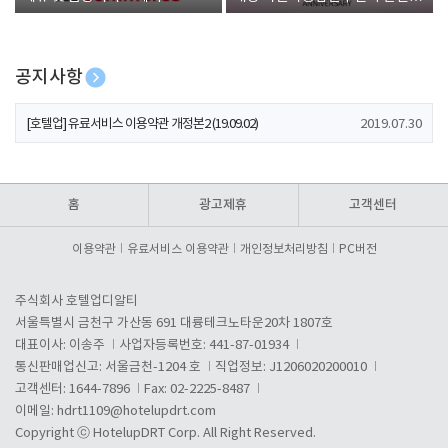
폰 증정
공지사항
[호텔업] 개인정보 처리방침 개정본1 (19.09.02)
2019.07.30
[호텔업] 유료서비스 이용약관 개정본2 (19.09.02)
2019.07.30
[호텔업] 개인정보 처리방침 개정본2 (19.09.02)
2019.07.30
홈
광고제휴
고객센터
이용약관
유료서비스 이용약관
개인정보처리방침
PC버전
주식회사 호텔업디알티
서울특별시 금천구 가산동 691 대륭테크노타운20차 1807호
대표이사: 이송주
사업자등록번호: 441-87-01934
통신판매업신고: 서울금천-1204 호
직업정보: J1206020200010
고객센터: 1644-7896
Fax: 02-2225-8487
이메일:
hdrt1109@hotelupdrt.com
Copyright ⓒ HotelupDRT Corp. All Right Reserved.