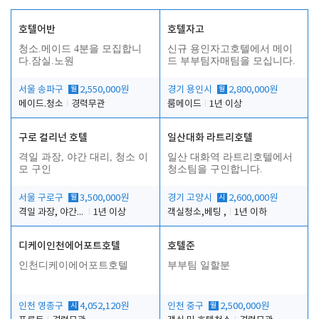
호텔어반
호텔자고
청소.메이드 4분을 모집합니
신규 용인자고호텔에서 메이
다.잠실.노원
드 부부팀자매팀을 모십니다.
서울 송파구
월
2,550,000원
경기 용인시
월
2,800,000원
메이드.청소
경력무관
룸메이드
1년 이상
구로 컬리넌 호텔
일산대화 라트리호텔
격일 과장, 야간 대리, 청소 이
일산 대화역 라트리호텔에서
모 구인
청소팀을 구인합니다.
서울 구로구
월
3,500,000원
경기 고양시
시
2,600,000원
격일 과장, 야간 대리, 청소 이모
1년 이상
객실청소,베팅 ,
1년 이하
디케이인천에어포트호텔
호텔준
인천디케이에어포트호텔
부부팀 일할분
인천 영종구
시
4,052,120원
인천 중구
월
2,500,000원