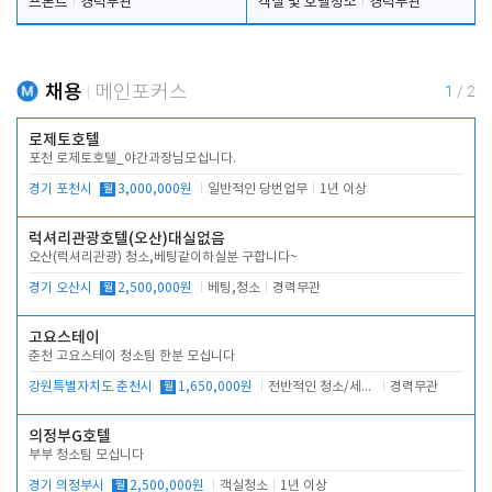
프론트
경력무관
객실 및 호텔청소
경력무관
채용
메인포커스
1
/
2
로제토호텔
포천 로제토호텔_야간과장님모십니다.
경기 포천시
월
3,000,000원
일반적인 당번업무
1년 이상
럭셔리관광호텔(오산)대실없음
오산(럭셔리관광) 청소,베팅같이하실분 구합니다~
경기 오산시
월
2,500,000원
베팅,청소
경력무관
고요스테이
춘천 고요스테이 청소팀 한분 모십니다
강원특별자치도 춘천시
월
1,650,000원
전반적인 청소/세탁업무
경력무관
의정부G호텔
부부 청소팀 모십니다
경기 의정부시
월
2,500,000원
객실청소
1년 이상