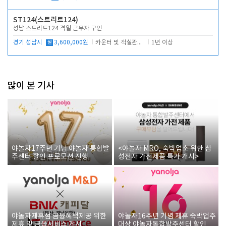
ST124(스트리트124)
성남 스트리트124 격일 근무자 구인
경기 성남시
월
3,600,000원
카운터 및 객실관리 전반
1년 이상
많이 본 기사
야놀자17주년 기념 야놀자 통합발
<야놀자 MRO, 숙박업소 위한 삼
주센터 할인 프로모션 진행
성전자 가전제품 특가 개시>
야놀자제휴점 금융혜택제공 위한
야놀자16주년 기념 제휴 숙박업주
제휴 및 금융서비스 게시
대상 야놀자통합발주센터 할인쿠