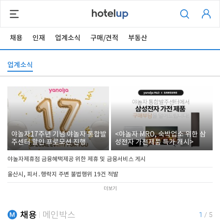
채용
인재
업계소식
구매/견적
부동산
업계소식
야놀자17주년 기념 야놀자 통합발
<야놀자 MRO, 숙박업소 위한 삼
주센터 할인 프로모션 진행
성전자 가전제품 특가 개시>
야놀자제휴점 금융혜택제공 위한 제휴 및 금융서비스 게시
울산시, 피서․행락지 주변 불법행위 19건 적발
더보기
채용
메인박스
1
/
5