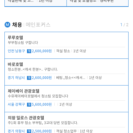
객실판매 및 고객응대
1년 이상
객실 및 호텔청소
경력무관
채용
메인포커스
1
/
2
루루호텔
부부청소팀 구합니다
인천 남동구
월
2,600,000원
객실 청소
1년 이상
바로호텔
청소한분..<캐셔 한분>.. 구합니다.
경기 하남시
월
2,600,000원
베팅.,청소<<캐셔 모셔봅니다.
1년 이상
제이베이 관광호텔
수유제이베이호텔에서 청소팀 모집합니다
서울 강북구
월
5,600,000원
1년 이상
의왕 밀로스 관광호텔
주1회 휴무 청소 부부팀, 3교대 당번 모집합니다.
경기 의왕시
월
2,500,000원
객실 청소업무
1년 이상