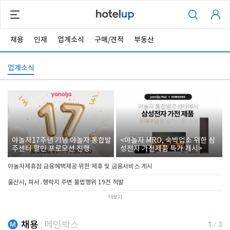
채용
인재
업계소식
구매/견적
부동산
업계소식
야놀자17주년 기념 야놀자 통합발
<야놀자 MRO, 숙박업소 위한 삼
주센터 할인 프로모션 진행
성전자 가전제품 특가 개시>
야놀자제휴점 금융혜택제공 위한 제휴 및 금융서비스 게시
울산시, 피서․행락지 주변 불법행위 19건 적발
더보기
채용
메인박스
1
/
3