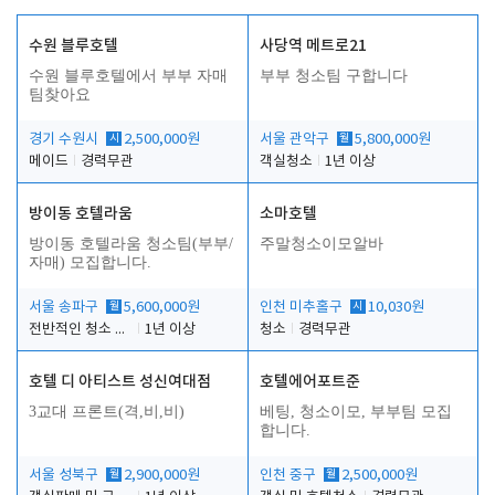
수원 블루호텔
사당역 메트로21
수원 블루호텔에서 부부 자매
부부 청소팀 구합니다
팀찾아요
경기 수원시
시
2,500,000원
서울 관악구
월
5,800,000원
메이드
경력무관
객실청소
1년 이상
방이동 호텔라움
소마호텔
방이동 호텔라움 청소팀(부부/
주말청소이모알바
자매) 모집합니다.
서울 송파구
월
5,600,000원
인천 미추홀구
시
10,030원
전반적인 청소 업무(객실청소.객실정리)
1년 이상
청소
경력무관
호텔 디 아티스트 성신여대점
호텔에어포트준
3교대 프론트(격,비,비)
베팅, 청소이모, 부부팀 모집
합니다.
서울 성북구
월
2,900,000원
인천 중구
월
2,500,000원