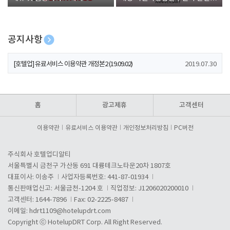
폰 증정
공지사항
[호텔업] 개인정보 처리방침 개정본1 (19.09.02)
2019.07.30
[호텔업] 유료서비스 이용약관 개정본2 (19.09.02)
2019.07.30
[호텔업] 개인정보 처리방침 개정본2 (19.09.02)
2019.07.30
홈
광고제휴
고객센터
이용약관
유료서비스 이용약관
개인정보처리방침
PC버전
주식회사 호텔업디알티
서울특별시 금천구 가산동 691 대륭테크노타운20차 1807호
대표이사: 이송주
사업자등록번호: 441-87-01934
통신판매업신고: 서울금천-1204 호
직업정보: J1206020200010
고객센터: 1644-7896
Fax: 02-2225-8487
이메일:
hdrt1109@hotelupdrt.com
Copyright ⓒ HotelupDRT Corp. All Right Reserved.