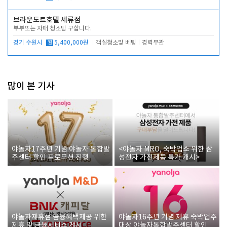
브라운도트호텔 세류점
부부또는 자매 청소팀 구합니다.
경기 수원시
월
5,400,000원
객실청소및 베팅
경력무관
많이 본 기사
야놀자17주년 기념 야놀자 통합발
<야놀자 MRO, 숙박업소 위한 삼
주센터 할인 프로모션 진행
성전자 가전제품 특가 개시>
야놀자제휴점 금융혜택제공 위한
야놀자16주년 기념 제휴 숙박업주
제휴 및 금융서비스 게시
대상 야놀자통합발주센터 할인쿠