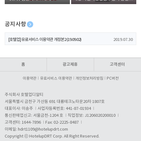
폰 증정
공지사항
[호텔업] 개인정보 처리방침 개정본1 (19.09.02)
2019.07.30
[호텔업] 유료서비스 이용약관 개정본2 (19.09.02)
2019.07.30
[호텔업] 개인정보 처리방침 개정본2 (19.09.02)
2019.07.30
홈
광고제휴
고객센터
이용약관
유료서비스 이용약관
개인정보처리방침
PC버전
주식회사 호텔업디알티
서울특별시 금천구 가산동 691 대륭테크노타운20차 1807호
대표이사: 이송주
사업자등록번호: 441-87-01934
통신판매업신고: 서울금천-1204 호
직업정보: J1206020200010
고객센터: 1644-7896
Fax: 02-2225-8487
이메일:
hdrt1109@hotelupdrt.com
Copyright ⓒ HotelupDRT Corp. All Right Reserved.