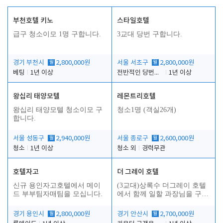
부천호텔 키노
스타일호텔
급구 청소이모 1명 구합니다.
3교대 당번 구합니다.
경기 부천시
월
2,800,000원
서울 서초구
월
2,800,000원
베팅
1년 이상
전반적인 당번업무
1년 이상
왕십리 태양모텔
레몬트리호텔
인
왕십리 태양모텔 청소이모 구
청소1명 (객실26개)
합니다.
서울 성동구
월
2,940,000원
서울 종로구
월
2,600,000원
청소
1년 이상
청소 외
경력무관
호텔자고
더 그레이 호텔
신규 용인자고호텔에서 메이
(3교대)상록수 더그레이 호텔
드 부부팀자매팀을 모십니다.
에서 함께 일할 과장님을 구합
니다.
경기 용인시
월
2,800,000원
경기 안산시
월
2,700,000원