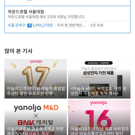
하운드호텔 서울대점
하운드호텔 서울대점 에서 3교대 과장님 구인합니다.
서울 관악구
월
3,099,270원
주차 및 전반적인 당번업무
1년 이상
많이 본 기사
야놀자17주년 기념 야놀자 통합발
<야놀자 MRO, 숙박업소 위한 삼
주센터 할인 프로모션 진행
성전자 가전제품 특가 개시>
야놀자제휴점 금융혜택제공 위한
야놀자16주년 기념 제휴 숙박업주
제휴 및 금융서비스 게시
대상 야놀자통합발주센터 할인쿠