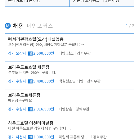
룸메이드
1년 이상
카운터 고객응대 및 야간더블청소
1년 이상
채용
메인포커스
1
/
3
럭셔리관광호텔(오산)대실없음
오산(럭셔리관광) 청소,베팅같이하실분 구합니다~
경기 오산시
월
2,500,000원
베팅,청소
경력무관
브라운도트호텔 세류점
부부또는 자매 청소팀 구합니다.
경기 수원시
월
5,400,000원
객실청소및 베팅
경력무관
브라운도트세류점
베팅삼촌구해요
경기 수원시
월
2,316,930원
베팅삼촌
경력무관
하운드호텔 이천터미널점
이천 하운드호텔 격일제 당번 구인합니다.
경기 이천시
월
3,300,000원
격일제 프론트 당번 업무로 주차 및 객실 점검
경력무관