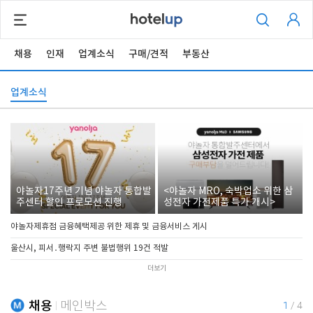
채용
인재
업계소식
구매/견적
부동산
업계소식
야놀자17주년 기념 야놀자 통합발
<야놀자 MRO, 숙박업소 위한 삼
주센터 할인 프로모션 진행
성전자 가전제품 특가 개시>
야놀자제휴점 금융혜택제공 위한 제휴 및 금융서비스 게시
울산시, 피서․행락지 주변 불법행위 19건 적발
더보기
채용
메인박스
1
/
4