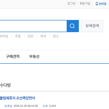
로그인
회원가입
모바일
로고
상세검색
부부팀
주말
당번
캐셔
청소
구매견적
부동산
수다방
 불법체류자 조선족당번아
등록일
2016.01.28 09:24:36
조회
5,419