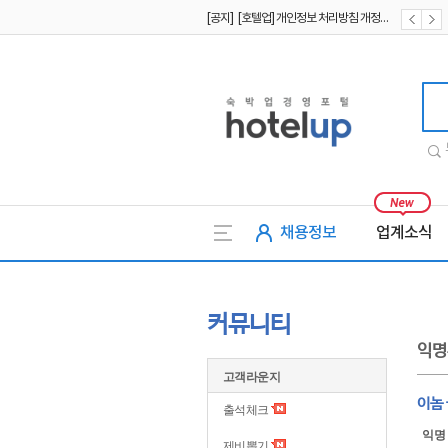
[공지] [호텔업] 개인정보 처리방침 개정본1 (19.09.02)
[공지] [호텔업] 유료서비스 이용약관 개정본2 (19.09.02)
호텔업
채용정보
업계소식
커뮤니티
익명
고객라운지
이놈
출석체크
익명
제비뽑기