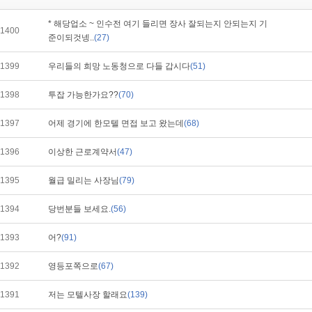
* 해당업소 ~ 인수전 여기 들리면 장사 잘되는지 안되는지 기
1400
준이되것넹..
(27)
1399
우리들의 희망 노동청으로 다들 갑시다
(51)
1398
투잡 가능한가요??
(70)
1397
어제 경기에 한모텔 면접 보고 왔는데
(68)
1396
이상한 근로계약서
(47)
1395
월급 밀리는 사장님
(79)
1394
당번분들 보세요.
(56)
1393
어?
(91)
1392
영등포쪽으로
(67)
1391
저는 모텔사장 할래요
(139)