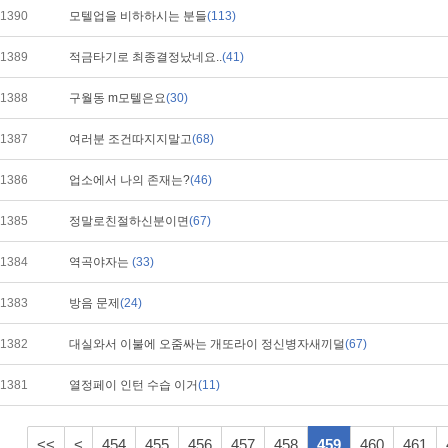
1390
모텔업을 비하하시는 분들
(113)
1389
적금타기로 최종결정났네요..
(41)
1388
구월동 m모텔은요
(30)
1387
여러분 조건따지지말고
(68)
1386
업소에서 나의 존재는?
(46)
1385
정말로친절하신분이면
(67)
1384
역곡야자는
(33)
1383
방음 문제
(24)
1382
대실와서 이불에 오줌싸는 개또라이 정신병자새끼덜
(67)
1381
열정페이 인턴 수습 이거
(11)
<<
<
454
455
456
457
458
459
460
461