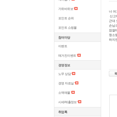
가위바위보
너 여
신고
포인트 순위
근대
손님
포인트 쇼핑몰
잠잘
청소팀
참여마당
하지만
이벤트
매거진이벤트
경영정보
노무 상담
경영 자료실
소액매물
시세/매출정보
취업톡