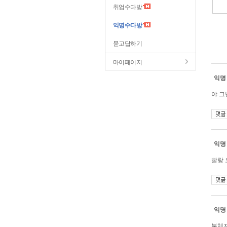
취업수다방
익명수다방
묻고답하기
마이페이지