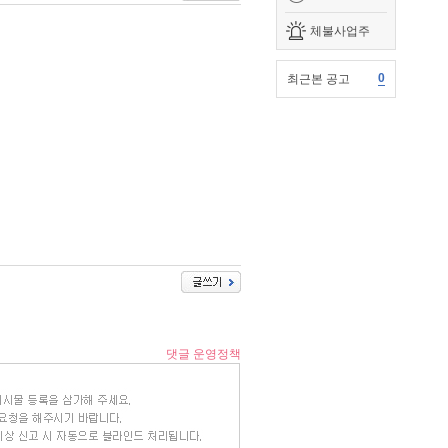
체불사업주
0
최근본 공고