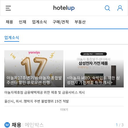
채용
인재
업계소식
구매/견적
부동산
업계소식
야놀자17주년 기념 야놀자 통합발
<야놀자 MRO, 숙박업소 위한 삼
주센터 할인 프로모션 진행
성전자 가전제품 특가 개시>
야놀자제휴점 금융혜택제공 위한 제휴 및 금융서비스 게시
울산시, 피서․행락지 주변 불법행위 19건 적발
더보기
채용
메인박스
1
/
3