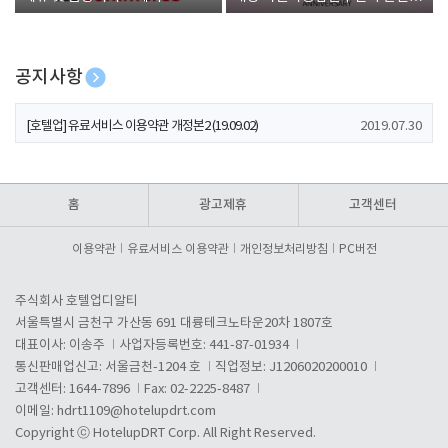
폰 증정
공지사항
[호텔업] 개인정보 처리방침 개정본1 (19.09.02)
2019.07.30
[호텔업] 유료서비스 이용약관 개정본2 (19.09.02)
2019.07.30
[호텔업] 개인정보 처리방침 개정본2 (19.09.02)
2019.07.30
홈
광고제휴
고객센터
이용약관
유료서비스 이용약관
개인정보처리방침
PC버전
주식회사 호텔업디알티
서울특별시 금천구 가산동 691 대륭테크노타운20차 1807호
대표이사: 이송주
사업자등록번호: 441-87-01934
통신판매업신고: 서울금천-1204 호
직업정보: J1206020200010
고객센터: 1644-7896
Fax: 02-2225-8487
이메일:
hdrt1109@hotelupdrt.com
Copyright ⓒ HotelupDRT Corp. All Right Reserved.