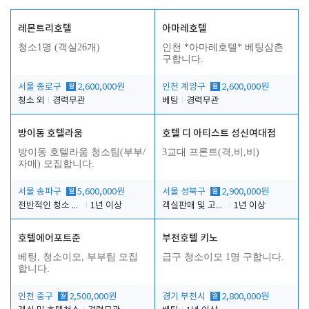
레몬트리호텔
아마레호텔
청소1명 (객실26개)
인천 *아마레호텔* 베팅삼촌
구합니다.
서울 종로구
월
2,600,000원
인천 계양구
월
2,600,000원
청소 외
경력무관
베팅
경력무관
방이동 호텔라움
호텔 디 아티스트 성신여대점
방이동 호텔라움 청소팀(부부/
3교대 프론트(격,비,비)
자매) 모집합니다.
서울 송파구
월
5,600,000원
서울 성북구
월
2,900,000원
전반적인 청소 업무(객실청소.객실정리)
1년 이상
객실판매 및 고객응대
1년 이상
호텔에어포트준
부천호텔 키노
베팅, 청소이모, 부부팀 모집
급구 청소이모 1명 구합니다.
합니다.
인천 중구
월
2,500,000원
경기 부천시
월
2,800,000원