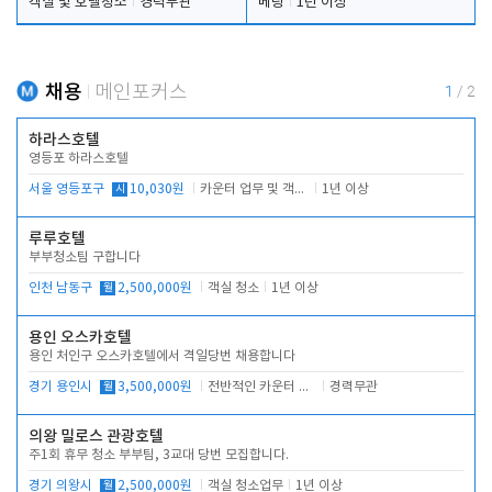
객실 및 호텔청소
경력무관
베팅
1년 이상
채용
메인포커스
1
/
2
하라스호텔
영등포 하라스호텔
서울 영등포구
시
10,030원
카운터 업무 및 객실관리(청소상태 확인, 객실판매)
1년 이상
루루호텔
부부청소팀 구합니다
인천 남동구
월
2,500,000원
객실 청소
1년 이상
용인 오스카호텔
용인 처인구 오스카호텔에서 격일당번 채용합니다
경기 용인시
월
3,500,000원
전반적인 카운터 업무
경력무관
의왕 밀로스 관광호텔
주1회 휴무 청소 부부팀, 3교대 당번 모집합니다.
경기 의왕시
월
2,500,000원
객실 청소업무
1년 이상