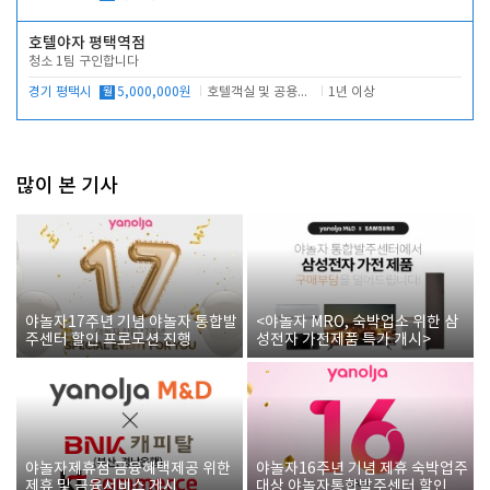
호텔야자 평택역점
청소 1팀 구인합니다
경기 평택시
월
5,000,000원
호텔객실 및 공용시설 청소 관리
1년 이상
많이 본 기사
야놀자17주년 기념 야놀자 통합발
<야놀자 MRO, 숙박업소 위한 삼
주센터 할인 프로모션 진행
성전자 가전제품 특가 개시>
야놀자제휴점 금융혜택제공 위한
야놀자16주년 기념 제휴 숙박업주
제휴 및 금융서비스 게시
대상 야놀자통합발주센터 할인쿠