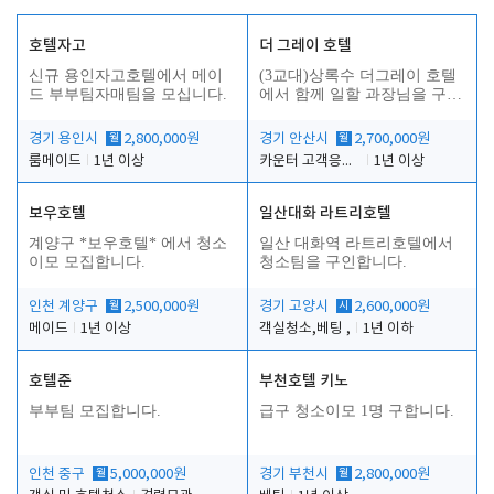
호텔자고
더 그레이 호텔
신규 용인자고호텔에서 메이
(3교대)상록수 더그레이 호텔
드 부부팀자매팀을 모십니다.
에서 함께 일할 과장님을 구합
니다.
경기 용인시
월
2,800,000원
경기 안산시
월
2,700,000원
룸메이드
1년 이상
카운터 고객응대 및 야간더블청소
1년 이상
보우호텔
일산대화 라트리호텔
인
계양구 *보우호텔* 에서 청소
일산 대화역 라트리호텔에서
이모 모집합니다.
청소팀을 구인합니다.
인천 계양구
월
2,500,000원
경기 고양시
시
2,600,000원
메이드
1년 이상
객실청소,베팅 ,
1년 이하
호텔준
부천호텔 키노
부부팀 모집합니다.
급구 청소이모 1명 구합니다.
인천 중구
월
5,000,000원
경기 부천시
월
2,800,000원