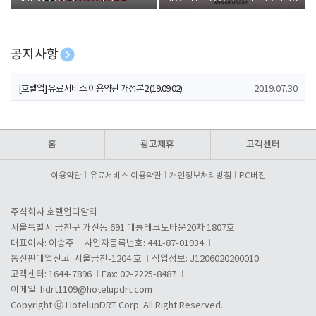
폰 증정
공지사항
[호텔업] 개인정보 처리방침 개정본1 (19.09.02)
2019.07.30
[호텔업] 유료서비스 이용약관 개정본2 (19.09.02)
2019.07.30
[호텔업] 개인정보 처리방침 개정본2 (19.09.02)
2019.07.30
홈
광고제휴
고객센터
이용약관
유료서비스 이용약관
개인정보처리방침
PC버전
주식회사 호텔업디알티
서울특별시 금천구 가산동 691 대륭테크노타운20차 1807호
대표이사: 이송주
사업자등록번호: 441-87-01934
통신판매업신고: 서울금천-1204 호
직업정보: J1206020200010
고객센터: 1644-7896
Fax: 02-2225-8487
이메일:
hdrt1109@hotelupdrt.com
Copyright ⓒ HotelupDRT Corp. All Right Reserved.