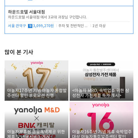
하운드호텔 서울대점
하운드호텔 서울대점 에서 3교대 과장님 구인합니다.
서울 관악구
월
3,099,270원
주차 및 전반적인 당번업무
1년 이상
많이 본 기사
야놀자17주년 기념 야놀자 통합발
<야놀자 MRO, 숙박업소 위한 삼
주센터 할인 프로모션 진행
성전자 가전제품 특가 개시>
야놀자제휴점 금융혜택제공 위한
야놀자16주년 기념 제휴 숙박업주
제휴 및 금융서비스 게시
대상 야놀자통합발주센터 할인쿠