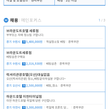
객실 및 호텔청소
경력무관
베팅
1년 이상
채용
메인포커스
1
/
3
브라운도트호텔 세류점
부부또는 자매 청소팀 구합니다.
경기 수원시
월
5,400,000원
객실청소및 베팅
경력무관
브라운도트세류점
베팅삼촌구해요
경기 수원시
월
2,316,930원
베팅삼촌
경력무관
럭셔리관광호텔(오산)대실없음
오산(럭셔리관광) 청소,베팅같이하실분 구합니다~
경기 오산시
월
2,500,000원
베팅,청소
경력무관
하운드호텔 이천터미널점
이천 하운드호텔 격일제 당번 구인합니다.
경기 이천시
월
3,300,000원
격일제 프론트 당번 업무로 주차 및 객실 점검
경력무관