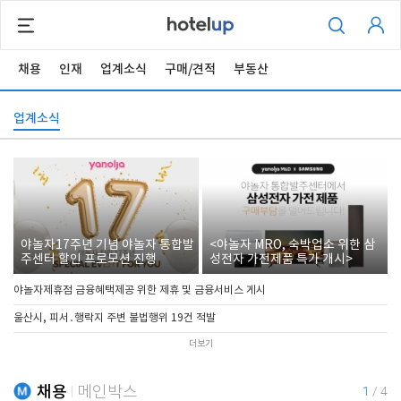
채용
인재
업계소식
구매/견적
부동산
업계소식
야놀자17주년 기념 야놀자 통합발
<야놀자 MRO, 숙박업소 위한 삼
주센터 할인 프로모션 진행
성전자 가전제품 특가 개시>
야놀자제휴점 금융혜택제공 위한 제휴 및 금융서비스 게시
울산시, 피서․행락지 주변 불법행위 19건 적발
더보기
채용
메인박스
1
/
4