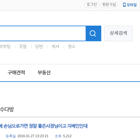
로그인
회원가입
모바일
로고
상세검색
부부팀
주말
당번
캐셔
청소
구매견적
부동산
수다방
에 손님으로가면 정말 좋은사장님이고 지배인인대
등록일
2016.01.27 13:23:21
조회
5,212