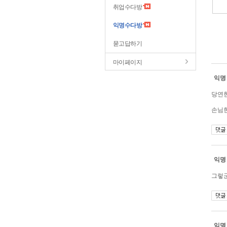
취업수다방
익명수다방
묻고답하기
마이페이지