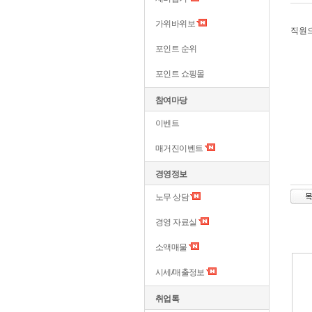
가위바위보
직원
포인트 순위
포인트 쇼핑몰
참여마당
이벤트
매거진이벤트
경영정보
노무 상담
경영 자료실
소액매물
시세/매출정보
취업톡