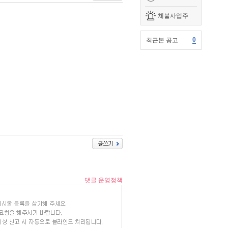
체불사업주
0
최근본 공고