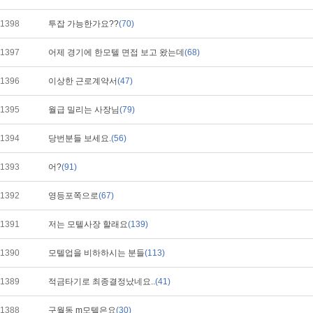
1398
투잡 가능한가요??
(70)
1397
어제 경기에 한모텔 면접 보고 왔는데
(68)
1396
이상한 근로계약서
(47)
1395
월급 밀리는 사장님
(79)
1394
당번분들 보세요.
(56)
1393
어?
(91)
1392
영등포쪽으로
(67)
1391
저는 모텔사장 할래요
(139)
1390
모텔업을 비하하시는 분들
(113)
1389
적금타기로 최종결정났네요..
(41)
1388
구월동 m모텔은요
(30)