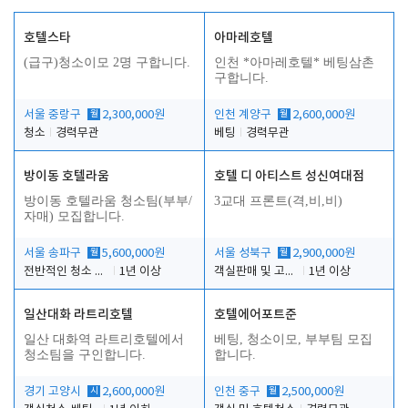
호텔스타
아마레호텔
(급구)청소이모 2명 구합니다.
인천 *아마레호텔* 베팅삼촌
구합니다.
서울 중랑구
월
2,300,000원
인천 계양구
월
2,600,000원
청소
경력무관
베팅
경력무관
방이동 호텔라움
호텔 디 아티스트 성신여대점
방이동 호텔라움 청소팀(부부/
3교대 프론트(격,비,비)
자매) 모집합니다.
서울 송파구
월
5,600,000원
서울 성북구
월
2,900,000원
전반적인 청소 업무(객실청소.객실정리)
1년 이상
객실판매 및 고객응대
1년 이상
일산대화 라트리호텔
호텔에어포트준
일산 대화역 라트리호텔에서
베팅, 청소이모, 부부팀 모집
청소팀을 구인합니다.
합니다.
경기 고양시
시
2,600,000원
인천 중구
월
2,500,000원