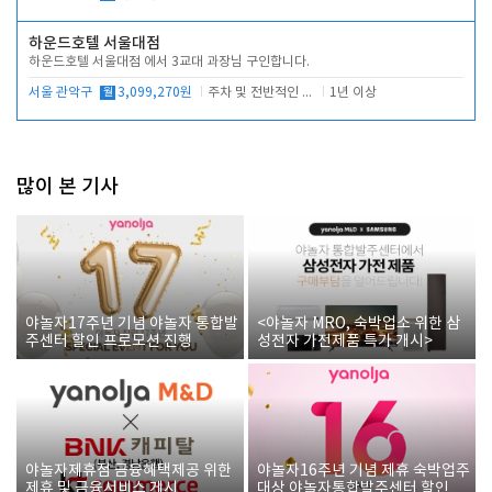
하운드호텔 서울대점
하운드호텔 서울대점 에서 3교대 과장님 구인합니다.
서울 관악구
월
3,099,270원
주차 및 전반적인 당번업무
1년 이상
많이 본 기사
야놀자17주년 기념 야놀자 통합발
<야놀자 MRO, 숙박업소 위한 삼
주센터 할인 프로모션 진행
성전자 가전제품 특가 개시>
야놀자제휴점 금융혜택제공 위한
야놀자16주년 기념 제휴 숙박업주
제휴 및 금융서비스 게시
대상 야놀자통합발주센터 할인쿠