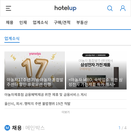
채용
인재
업계소식
구매/견적
부동산
업계소식
야놀자17주년 기념 야놀자 통합발
<야놀자 MRO, 숙박업소 위한 삼
주센터 할인 프로모션 진행
성전자 가전제품 특가 개시>
야놀자제휴점 금융혜택제공 위한 제휴 및 금융서비스 게시
울산시, 피서․행락지 주변 불법행위 19건 적발
더보기
채용
메인박스
1
/
4