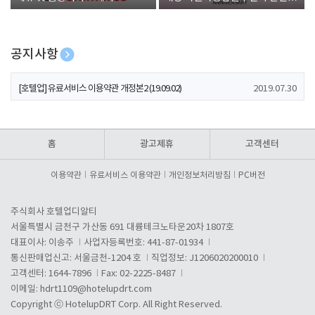
폰 증정
공지사항
[호텔업] 개인정보 처리방침 개정본1 (19.09.02)
2019.07.30
[호텔업] 유료서비스 이용약관 개정본2 (19.09.02)
2019.07.30
[호텔업] 개인정보 처리방침 개정본2 (19.09.02)
2019.07.30
홈
광고제휴
고객센터
이용약관
유료서비스 이용약관
개인정보처리방침
PC버전
주식회사 호텔업디알티
서울특별시 금천구 가산동 691 대륭테크노타운20차 1807호
대표이사: 이송주
사업자등록번호: 441-87-01934
통신판매업신고: 서울금천-1204 호
직업정보: J1206020200010
고객센터: 1644-7896
Fax: 02-2225-8487
이메일:
hdrt1109@hotelupdrt.com
Copyright ⓒ HotelupDRT Corp. All Right Reserved.