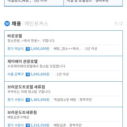
객실청소,베팅 ,
1년 이하
객실 및 호텔청소
경력무관
채용
메인포커스
1
/
2
바로호텔
청소한분..<캐셔 한분>.. 구합니다.
경기 하남시
월
2,600,000원
베팅.,청소<<캐셔 모셔봅니다.
1년 이상
제이베이 관광호텔
수유제이베이호텔에서 청소팀 모집합니다
서울 강북구
월
5,600,000원
1년 이상
브라운도트호텔 세류점
부부또는 자매 청소팀 구합니다.
경기 수원시
월
5,400,000원
객실청소및 베팅
경력무관
브라운도트세류점
베팅삼촌구해요
경기 수원시
월
2,316,930원
베팅삼촌
경력무관