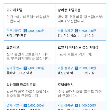
아마레호텔
방이동 호텔라움
인천 *아마레호텔* 베팅삼촌
방이동 호텔라움 청소팀(부부/
구합니다.
자매) 모집합니다.
인천 계양구
월
2,600,000원
서울 송파구
월
5,600,000원
베팅
경력무관
전반적인 청소 업무(객실청소.객실정리)
1년 이상
호텔자고
호텔 디 아티스트 성신여대점
신규 용인자고호텔에서 메이
3교대 프론트(격,비,비)
드 부부팀자매팀을 모십니다.
경기 용인시
월
2,800,000원
서울 성북구
월
2,900,000원
룸메이드
1년 이상
객실판매 및 고객응대
1년 이상
일산대화 라트리호텔
호텔클래시
일산 대화역 라트리호텔에서
수유 클래시호텔 프론트 과장
청소팀을 구인합니다.
님 구합니다.
경기 고양시
시
2,600,000원
서울 강북구
월
3,400,000원