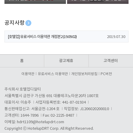
폰 증정
공지사항
[호텔업] 개인정보 처리방침 개정본1 (19.09.02)
2019.07.30
[호텔업] 유료서비스 이용약관 개정본2 (19.09.02)
2019.07.30
[호텔업] 개인정보 처리방침 개정본2 (19.09.02)
2019.07.30
홈
광고제휴
고객센터
이용약관
유료서비스 이용약관
개인정보처리방침
PC버전
주식회사 호텔업디알티
서울특별시 금천구 가산동 691 대륭테크노타운20차 1807호
대표이사: 이송주
사업자등록번호: 441-87-01934
통신판매업신고: 서울금천-1204 호
직업정보: J1206020200010
고객센터: 1644-7896
Fax: 02-2225-8487
이메일:
hdrt1109@hotelupdrt.com
Copyright ⓒ HotelupDRT Corp. All Right Reserved.