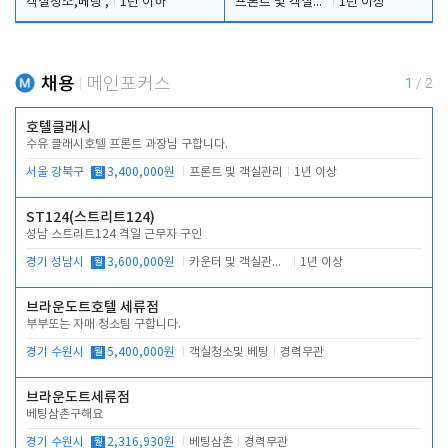
객실청소,베팅 ,
1년 이하
프론트 및 객실관리
1년 이상
채용
메인포커스
1
/
2
호텔클래시
수유 클래시호텔 프론트 과장님 구합니다.
서울 강북구
월
3,400,000원
프론트 및 객실관리
1년 이상
ST124(스트리트124)
성남 스트리트124 격일 근무자 구인
경기 성남시
월
3,600,000원
카운터 및 객실관리 전반
1년 이상
브라운도트호텔 세류점
부부또는 자매 청소팀 구합니다.
경기 수원시
월
5,400,000원
객실청소및 베팅
경력무관
브라운도트세류점
베팅삼촌구해요
경기 수원시
월
2,316,930원
베팅삼촌
경력무관