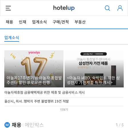
채용
인재
업계소식
구매/견적
부동산
업계소식
야놀자17주년 기념 야놀자 통합발
<야놀자 MRO, 숙박업소 위한 삼
주센터 할인 프로모션 진행
성전자 가전제품 특가 개시>
야놀자제휴점 금융혜택제공 위한 제휴 및 금융서비스 게시
울산시, 피서․행락지 주변 불법행위 19건 적발
더보기
채용
메인박스
1
/
5