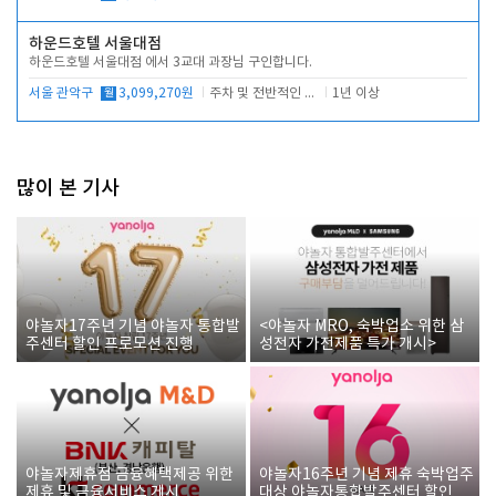
하운드호텔 서울대점
하운드호텔 서울대점 에서 3교대 과장님 구인합니다.
서울 관악구
월
3,099,270원
주차 및 전반적인 당번업무
1년 이상
많이 본 기사
야놀자17주년 기념 야놀자 통합발
<야놀자 MRO, 숙박업소 위한 삼
주센터 할인 프로모션 진행
성전자 가전제품 특가 개시>
야놀자제휴점 금융혜택제공 위한
야놀자16주년 기념 제휴 숙박업주
제휴 및 금융서비스 게시
대상 야놀자통합발주센터 할인쿠