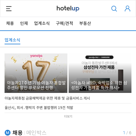
채용
인재
업계소식
구매/견적
부동산
업계소식
야놀자17주년 기념 야놀자 통합발
<야놀자 MRO, 숙박업소 위한 삼
주센터 할인 프로모션 진행
성전자 가전제품 특가 개시>
야놀자제휴점 금융혜택제공 위한 제휴 및 금융서비스 게시
울산시, 피서․행락지 주변 불법행위 19건 적발
더보기
채용
메인박스
1
/
6