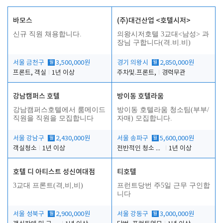
바모스
(주)대건산업 <호텔시저>
신규 직원 채용합니다.
의왕시저호텔 3교대<남성> 과
장님 구합니다(격.비.비)
서울 금천구
월
3,500,000원
경기 의왕시
월
2,850,000원
프론트, 객실
1년 이상
주차및.프론트,
경력무관
강남캠퍼스 호텔
방이동 호텔라움
강남캠퍼스호텔에서 룸메이드
방이동 호텔라움 청소팀(부부/
직원을 직원을 모집합니다
자매) 모집합니다.
서울 강남구
월
2,430,000원
서울 송파구
월
5,600,000원
객실청소
1년 이상
전반적인 청소 업무(객실청소.객실정리)
1년 이상
호텔 디 아티스트 성신여대점
티호텔
3교대 프론트(격,비,비)
프런트당번 주5일 근무 구인합
니다
서울 성북구
월
2,900,000원
서울 강동구
월
3,000,000원