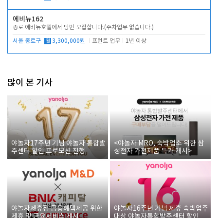
에비뉴162
종로 에비뉴호텔에서 당번 모집합니다.(주차업무 없습니다.)
서울 종로구
월
3,300,000원
프런트 업무
1년 이상
많이 본 기사
야놀자17주년 기념 야놀자 통합발
<야놀자 MRO, 숙박업소 위한 삼
주센터 할인 프로모션 진행
성전자 가전제품 특가 개시>
야놀자제휴점 금융혜택제공 위한
야놀자16주년 기념 제휴 숙박업주
제휴 및 금융서비스 게시
대상 야놀자통합발주센터 할인쿠