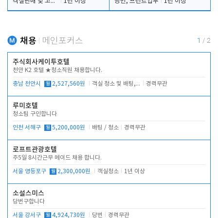
객실판매 및 고객응대
1년 이상
당번, 프런트업무
1년 이상
채용
메인포커스
1
/
2
주식회사케이투호텔
천안 K2 호텔 ★청소직원 채용합니다.
충남 천안시
월
2,527,560원
객실 청소 및 배팅, 주변 시설 청소
경력무관
루미호텔
청소팀 구인합니다
인천 서해구
월
5,200,000원
배팅 / 청소
경력무관
로프트관광호텔
주5일 8시간근무 메이드 채용 합니다.
서울 영등포구
월
2,300,000원
객실청소
1년 이상
소설스미스
당번구합니다
서울 강서구
월
4,924,730원
당번
경력무관