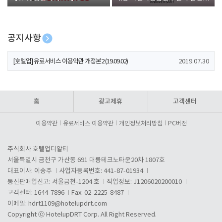
폰 증정
공지사항
[호텔업] 개인정보 처리방침 개정본1 (19.09.02)
2019.07.30
[호텔업] 유료서비스 이용약관 개정본2 (19.09.02)
2019.07.30
[호텔업] 개인정보 처리방침 개정본2 (19.09.02)
2019.07.30
홈
광고제휴
고객센터
이용약관
유료서비스 이용약관
개인정보처리방침
PC버전
주식회사 호텔업디알티
서울특별시 금천구 가산동 691 대륭테크노타운20차 1807호
대표이사: 이송주
사업자등록번호: 441-87-01934
통신판매업신고: 서울금천-1204 호
직업정보: J1206020200010
고객센터: 1644-7896
Fax: 02-2225-8487
이메일:
hdrt1109@hotelupdrt.com
Copyright ⓒ HotelupDRT Corp. All Right Reserved.