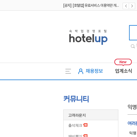
[공지] [호텔업] 유료서비스 이용약관 개정본2 (19.09.02)
[공지] [호텔업] 개인정보 처리방침 개정본2 (19.09.02)
호텔업
채용정보
업계소식
커뮤니티
익명
고객라운지
여러
출석체크
익명
제비뽑기