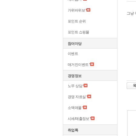
가위바위보
그냥 
포인트 순위
포인트 쇼핑몰
참여마당
이벤트
매거진이벤트
경영정보
노무 상담
경영 자료실
소액매물
시세/매출정보
취업톡