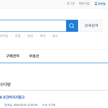
로그인
회원가입
모바일
로고
상세검색
부부팀
주말
당번
캐셔
청소
구매견적
부동산
수다방
분 조건따지지말고
등록일
2016.02.01 11:50:34
조회
5,776