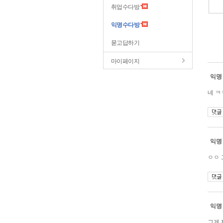
취업수다방
익명수다방
묻고답하기
마이페이지