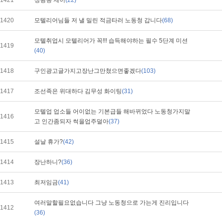
1421
정왕동 제이
(22)
1420
모텔리어님들 저 낼 밀린 적금타러 노동청 갑니다
(68)
모텔취업시 모텔리어가 꼭!!! 습득해야하는 필수 5단계 미션
1419
(40)
1418
구인광고글가지고장난그만쳤으면좋겠다
(103)
1417
조선족은 위대하다 김무성 화이팅
(31)
모텔업 업소들 어이없는 기본급들 해바뀌었다 노동청가지말
1416
고 인간좀되자 썩을업주덜아
(37)
1415
설날 휴가?
(42)
1414
장난하니?
(36)
1413
최저임금
(41)
여러말할필요없습니다 그냥 노동청으로 가는게 진리입니다
1412
(36)