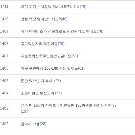
1411
여기 웃기는 사장님 계시네요?ㅎㅎㅎ
(79)
1410
멍절 떡값 얼마받으세요?
(40)
1409
지카 바이러스가 성관계로도 전염된다고 하네요
(78)
1408
용기있는자와 찌질이들
(79)
1407
대전동학신축무인텔광고글이요
(51)
1406
이곳 구인에서 160-180 주는 업체들
(61)
1405
돈만 있으면 다 되나..
(28)
1404
소문이란건 무섭군아
(55)
@ 어떤 업소가 아직도 ~ 기본급만 180만원도 안되는거야 ??
1403
(137)
1402
젊어서 고생
(28)