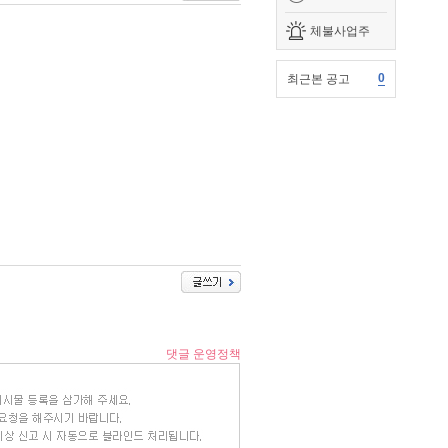
체불사업주
0
최근본 공고