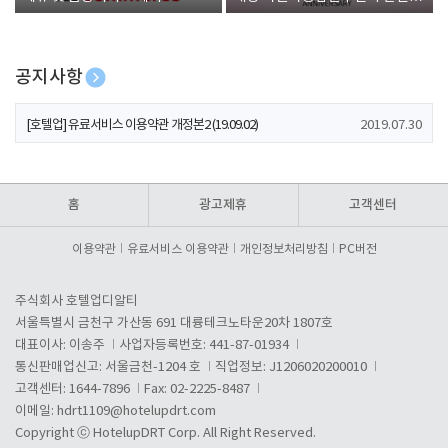
폰 증정
공지사항
[호텔업] 개인정보 처리방침 개정본1 (19.09.02)
2019.07.30
[호텔업] 유료서비스 이용약관 개정본2 (19.09.02)
2019.07.30
[호텔업] 개인정보 처리방침 개정본2 (19.09.02)
2019.07.30
홈
광고제휴
고객센터
이용약관
유료서비스 이용약관
개인정보처리방침
PC버전
주식회사 호텔업디알티
서울특별시 금천구 가산동 691 대륭테크노타운20차 1807호
대표이사: 이송주
사업자등록번호: 441-87-01934
통신판매업신고: 서울금천-1204 호
직업정보: J1206020200010
고객센터: 1644-7896
Fax: 02-2225-8487
이메일:
hdrt1109@hotelupdrt.com
Copyright ⓒ HotelupDRT Corp. All Right Reserved.