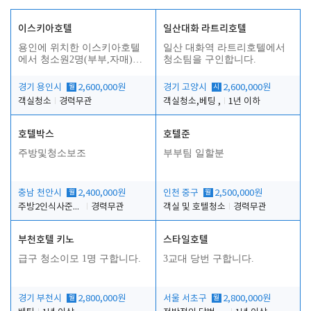
이스키아호텔
일산대화 라트리호텔
용인에 위치한 이스키아호텔
일산 대화역 라트리호텔에서
에서 청소원2명(부부,자매)을
청소팀을 구인합니다.
모집합니다..
경기 용인시
월
2,600,000원
경기 고양시
시
2,600,000원
객실청소
경력무관
객실청소,베팅 ,
1년 이하
호텔박스
호텔준
주방및청소보조
부부팀 일할분
충남 천안시
월
2,400,000원
인천 중구
월
2,500,000원
주방2인식사준비및청소린렌보조
경력무관
객실 및 호텔청소
경력무관
부천호텔 키노
스타일호텔
급구 청소이모 1명 구합니다.
3교대 당번 구합니다.
경기 부천시
월
2,800,000원
서울 서초구
월
2,800,000원