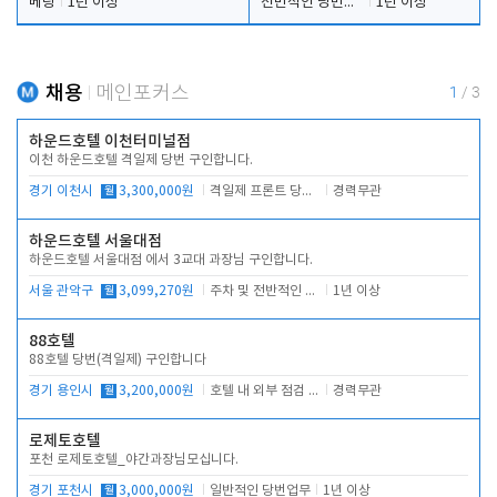
베팅
1년 이상
전반적인 당번업무
1년 이상
채용
메인포커스
1
/
3
하운드호텔 이천터미널점
이천 하운드호텔 격일제 당번 구인합니다.
경기 이천시
월
3,300,000원
격일제 프론트 당번 업무로 주차 및 객실 점검
경력무관
하운드호텔 서울대점
하운드호텔 서울대점 에서 3교대 과장님 구인합니다.
서울 관악구
월
3,099,270원
주차 및 전반적인 당번업무
1년 이상
88호텔
88호텔 당번(격일제) 구인합니다
경기 용인시
월
3,200,000원
호텔 내 외부 점검 및 프런트 운영
경력무관
로제토호텔
포천 로제토호텔_야간과장님모십니다.
경기 포천시
월
3,000,000원
일반적인 당번업무
1년 이상