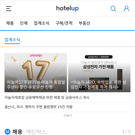
채용
인재
업계소식
구매/견적
부동산
업계소식
야놀자17주년 기념 야놀자 통합발
<야놀자 MRO, 숙박업소 위한 삼
주센터 할인 프로모션 진행
성전자 가전제품 특가 개시>
야놀자제휴점 금융혜택제공 위한 제휴 및 금융서비스 게시
울산시, 피서․행락지 주변 불법행위 19건 적발
더보기
채용
메인박스
1
/
5