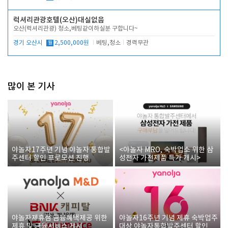
럭셔리관광호텔(오산)대실없음
오산(럭셔리관광) 청소,베팅같이하실분 구합니다~
경기 오산시
월
2,500,000원
베팅,청소
경력무관
많이 본 기사
야놀자17주년 기념 야놀자 통합발
<야놀자 MRO, 숙박업소 위한 삼
주센터 할인 프로모션 진행
성전자 가전제품 특가 개시>
야놀자제휴점 금융혜택제공 위한
야놀자16주년 기념 제휴 숙박업주
제휴 및 금융서비스 게시
대상 야놀자통합발주센터 할인쿠