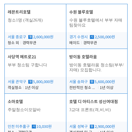
레몬트리호텔
수원 블루호텔
청소1명 (객실26개)
수원 블루호텔에서 부부 자매
팀찾아요
서울 종로구
월
2,600,000원
경기 수원시
시
2,500,000원
청소 외
경력무관
메이드
경력무관
사당역 메트로21
방이동 호텔라움
부부 청소팀 구합니다
방이동 호텔라움 청소팀(부부/
자매) 모집합니다.
서울 관악구
월
5,800,000원
서울 송파구
월
5,600,000원
객실청소
1년 이상
전반적인 청소 업무(객실청소.객실정리)
1년 이상
소마호텔
호텔 디 아티스트 성신여대점
주말청소이모알바
3교대 프론트(격,비,비)
인천 미추홀구
시
10,030원
서울 성북구
월
2,900,000원