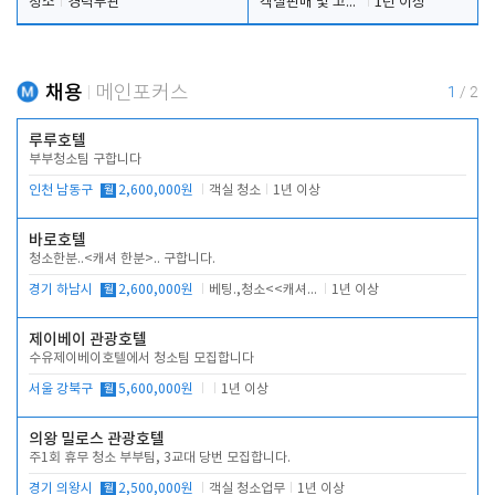
청소
경력무관
객실판매 및 고객응대
1년 이상
채용
메인포커스
1
/
2
루루호텔
부부청소팀 구합니다
인천 남동구
월
2,600,000원
객실 청소
1년 이상
바로호텔
청소한분..<캐셔 한분>.. 구합니다.
경기 하남시
월
2,600,000원
베팅.,청소<<캐셔 모셔봅니다.
1년 이상
제이베이 관광호텔
수유제이베이호텔에서 청소팀 모집합니다
서울 강북구
월
5,600,000원
1년 이상
의왕 밀로스 관광호텔
주1회 휴무 청소 부부팀, 3교대 당번 모집합니다.
경기 의왕시
월
2,500,000원
객실 청소업무
1년 이상