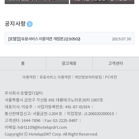
폰 증정
공지사항
[호텔업] 개인정보 처리방침 개정본1 (19.09.02)
2019.07.30
[호텔업] 유료서비스 이용약관 개정본2 (19.09.02)
2019.07.30
[호텔업] 개인정보 처리방침 개정본2 (19.09.02)
2019.07.30
홈
광고제휴
고객센터
이용약관
유료서비스 이용약관
개인정보처리방침
PC버전
주식회사 호텔업디알티
서울특별시 금천구 가산동 691 대륭테크노타운20차 1807호
대표이사: 이송주
사업자등록번호: 441-87-01934
통신판매업신고: 서울금천-1204 호
직업정보: J1206020200010
고객센터: 1644-7896
Fax: 02-2225-8487
이메일:
hdrt1109@hotelupdrt.com
Copyright ⓒ HotelupDRT Corp. All Right Reserved.