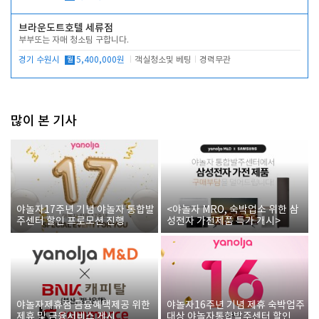
브라운도트호텔 세류점
부부또는 자매 청소팀 구합니다.
경기 수원시
월
5,400,000원
객실청소및 베팅
경력무관
많이 본 기사
야놀자17주년 기념 야놀자 통합발
<야놀자 MRO, 숙박업소 위한 삼
주센터 할인 프로모션 진행
성전자 가전제품 특가 개시>
야놀자제휴점 금융혜택제공 위한
야놀자16주년 기념 제휴 숙박업주
제휴 및 금융서비스 게시
대상 야놀자통합발주센터 할인쿠