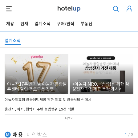
채용
인재
업계소식
구매/견적
부동산
업계소식
야놀자17주년 기념 야놀자 통합발
<야놀자 MRO, 숙박업소 위한 삼
주센터 할인 프로모션 진행
성전자 가전제품 특가 개시>
야놀자제휴점 금융혜택제공 위한 제휴 및 금융서비스 게시
울산시, 피서․행락지 주변 불법행위 19건 적발
더보기
채용
메인박스
1
/
3