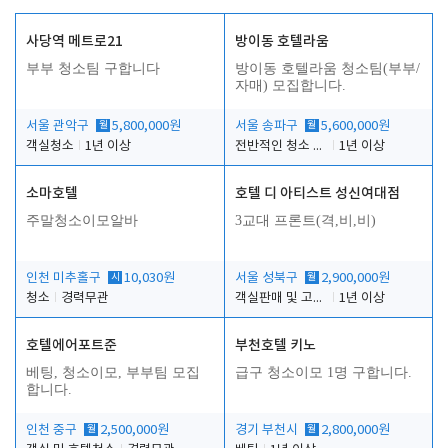
사당역 메트로21
방이동 호텔라움
부부 청소팀 구합니다
방이동 호텔라움 청소팀(부부/
자매) 모집합니다.
서울 관악구
월
5,800,000원
서울 송파구
월
5,600,000원
객실청소
1년 이상
전반적인 청소 업무(객실청소.객실정리)
1년 이상
소마호텔
호텔 디 아티스트 성신여대점
주말청소이모알바
3교대 프론트(격,비,비)
인천 미추홀구
시
10,030원
서울 성북구
월
2,900,000원
청소
경력무관
객실판매 및 고객응대
1년 이상
호텔에어포트준
부천호텔 키노
베팅, 청소이모, 부부팀 모집
급구 청소이모 1명 구합니다.
합니다.
인천 중구
월
2,500,000원
경기 부천시
월
2,800,000원