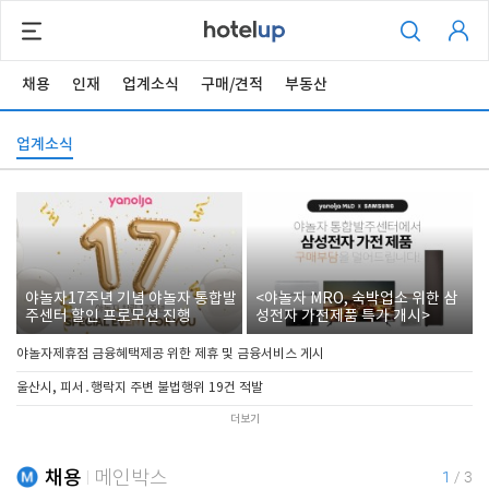
채용
인재
업계소식
구매/견적
부동산
업계소식
야놀자17주년 기념 야놀자 통합발
<야놀자 MRO, 숙박업소 위한 삼
주센터 할인 프로모션 진행
성전자 가전제품 특가 개시>
야놀자제휴점 금융혜택제공 위한 제휴 및 금융서비스 게시
울산시, 피서․행락지 주변 불법행위 19건 적발
더보기
채용
메인박스
1
/
3