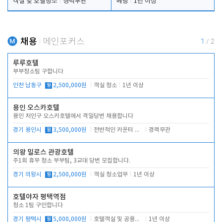
객실 및 호텔청소
경력무관
베팅
1년 이상
채용
메인포커스
1
/
2
루루호텔
부부청소팀 구합니다
인천 남동구
월
2,500,000원
객실 청소
1년 이상
용인 오스카호텔
용인 처인구 오스카호텔에서 격일당번 채용합니다
경기 용인시
월
3,500,000원
전반적인 카운터 업무
경력무관
의왕 밀로스 관광호텔
주1회 휴무 청소 부부팀, 3교대 당번 모집합니다.
경기 의왕시
월
2,500,000원
객실 청소업무
1년 이상
호텔야자 평택역점
청소 1팀 구인합니다
경기 평택시
월
5,000,000원
호텔객실 및 공용시설 청소 관리
1년 이상