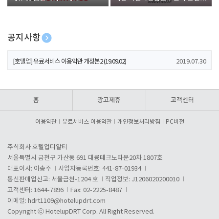
폰 증정
공지사항
[호텔업] 개인정보 처리방침 개정본1 (19.09.02)
2019.07.30
[호텔업] 유료서비스 이용약관 개정본2 (19.09.02)
2019.07.30
[호텔업] 개인정보 처리방침 개정본2 (19.09.02)
2019.07.30
홈
광고제휴
고객센터
이용약관
유료서비스 이용약관
개인정보처리방침
PC버전
주식회사 호텔업디알티
서울특별시 금천구 가산동 691 대륭테크노타운20차 1807호
대표이사: 이송주
사업자등록번호: 441-87-01934
통신판매업신고: 서울금천-1204 호
직업정보: J1206020200010
고객센터: 1644-7896
Fax: 02-2225-8487
이메일:
hdrt1109@hotelupdrt.com
Copyright ⓒ HotelupDRT Corp. All Right Reserved.