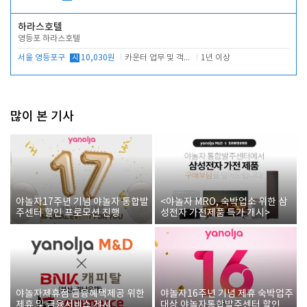
하라스호텔
영등포 하라스호텔
서울 영등포구
시
10,030원
카운터 업무 및 객실관리(청소상태 확인, 객실판매)
1년 이상
많이 본 기사
야놀자17주년 기념 야놀자 통합발
<야놀자 MRO, 숙박업소 위한 삼
주센터 할인 프로모션 진행
성전자 가전제품 특가 개시>
야놀자제휴점 금융혜택제공 위한
야놀자16주년 기념 제휴 숙박업주
제휴 및 금융서비스 게시
대상 야놀자통합발주센터 할인쿠