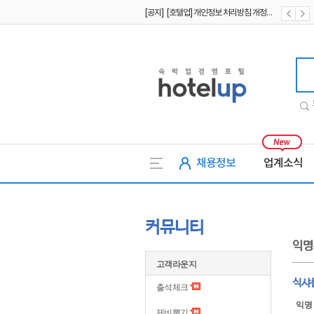
[공지] [호텔업] 개인정보 처리방침 개정본1 (19.09.02)
[공지] [호텔업] 유료서비스 이용약관 개정본2 (19.09.02)
호텔업
채용정보
업계소식
커뮤니티
익명
고객라운지
식샤
출석체크
익명
제비뽑기