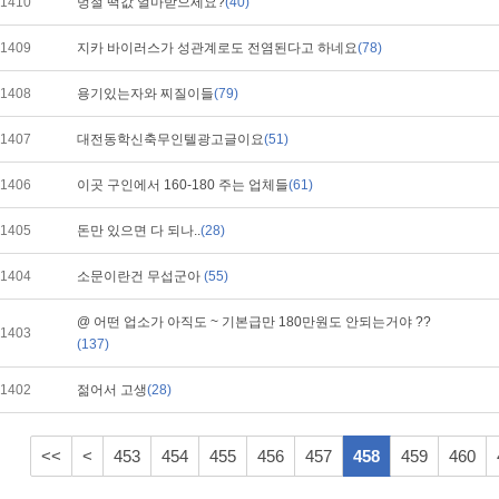
1410
멍절 떡값 얼마받으세요?
(40)
1409
지카 바이러스가 성관계로도 전염된다고 하네요
(78)
1408
용기있는자와 찌질이들
(79)
1407
대전동학신축무인텔광고글이요
(51)
1406
이곳 구인에서 160-180 주는 업체들
(61)
1405
돈만 있으면 다 되나..
(28)
1404
소문이란건 무섭군아
(55)
@ 어떤 업소가 아직도 ~ 기본급만 180만원도 안되는거야 ??
1403
(137)
1402
젊어서 고생
(28)
<<
<
453
454
455
456
457
458
459
460