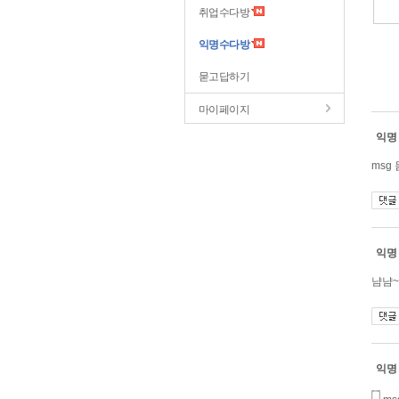
취업수다방
익명수다방
묻고답하기
마이페이지