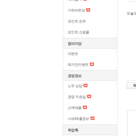
가위바위보
오늘도
포인트 순위
포인트 쇼핑몰
참여마당
이벤트
매거진이벤트
경영정보
노무 상담
경영 자료실
소액매물
시세/매출정보
취업톡