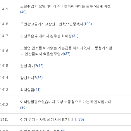
모텔취업시 모텔리어가 꼭!!! 습득해야하는 필수 5단계 미션
1419
(40)
1418
구인광고글가지고장난그만쳤으면좋겠다
(103)
1417
조선족은 위대하다 김무성 화이팅
(31)
모텔업 업소들 어이없는 기본급들 해바뀌었다 노동청가지말
1416
고 인간좀되자 썩을업주덜아
(37)
1415
설날 휴가?
(42)
1414
장난하니?
(36)
1413
최저임금
(41)
여러말할필요없습니다 그냥 노동청으로 가는게 진리입니다
1412
(36)
1411
여기 웃기는 사장님 계시네요?ㅎㅎㅎ
(79)