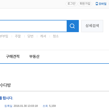
로그인
회원가입
모바일
로고
상세검색
부부팀
주말
당번
캐셔
청소
구매견적
부동산
수다방
를 합시다.
등록일
2016.01.30 13:03:18
조회
5,159