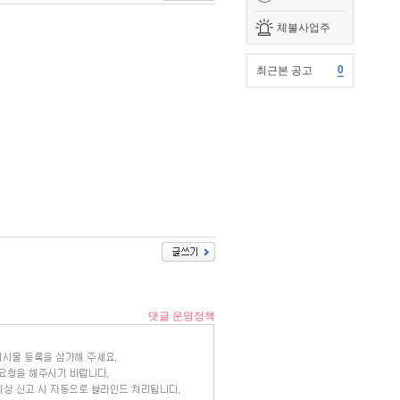
체불사업주
0
최근본 공고