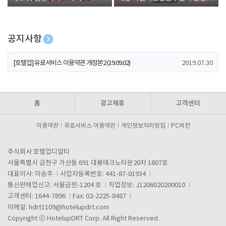
폰 증정
공지사항
[호텔업] 개인정보 처리방침 개정본1 (19.09.02)
2019.07.30
[호텔업] 유료서비스 이용약관 개정본2 (19.09.02)
2019.07.30
[호텔업] 개인정보 처리방침 개정본2 (19.09.02)
2019.07.30
홈
광고제휴
고객센터
이용약관
유료서비스 이용약관
개인정보처리방침
PC버전
주식회사 호텔업디알티
서울특별시 금천구 가산동 691 대륭테크노타운20차 1807호
대표이사: 이송주
사업자등록번호: 441-87-01934
통신판매업신고: 서울금천-1204 호
직업정보: J1206020200010
고객센터: 1644-7896
Fax: 02-2225-8487
이메일:
hdrt1109@hotelupdrt.com
Copyright ⓒ HotelupDRT Corp. All Right Reserved.