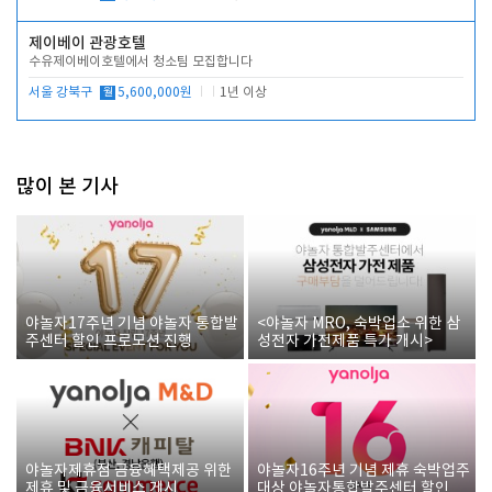
제이베이 관광호텔
수유제이베이호텔에서 청소팀 모집합니다
서울 강북구
월
5,600,000원
1년 이상
많이 본 기사
야놀자17주년 기념 야놀자 통합발
<야놀자 MRO, 숙박업소 위한 삼
주센터 할인 프로모션 진행
성전자 가전제품 특가 개시>
야놀자제휴점 금융혜택제공 위한
야놀자16주년 기념 제휴 숙박업주
제휴 및 금융서비스 게시
대상 야놀자통합발주센터 할인쿠