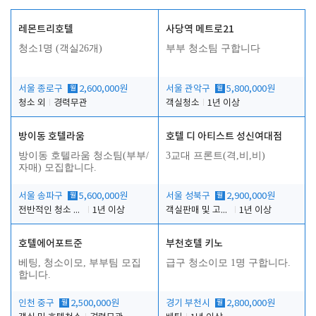
레몬트리호텔
사당역 메트로21
청소1명 (객실26개)
부부 청소팀 구합니다
서울 종로구
월
2,600,000원
서울 관악구
월
5,800,000원
청소 외
경력무관
객실청소
1년 이상
방이동 호텔라움
호텔 디 아티스트 성신여대점
방이동 호텔라움 청소팀(부부/
3교대 프론트(격,비,비)
자매) 모집합니다.
서울 송파구
월
5,600,000원
서울 성북구
월
2,900,000원
전반적인 청소 업무(객실청소.객실정리)
1년 이상
객실판매 및 고객응대
1년 이상
호텔에어포트준
부천호텔 키노
베팅, 청소이모, 부부팀 모집
급구 청소이모 1명 구합니다.
합니다.
인천 중구
월
2,500,000원
경기 부천시
월
2,800,000원