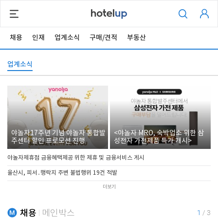
채용
인재
업계소식
구매/견적
부동산
업계소식
야놀자17주년 기념 야놀자 통합발
<야놀자 MRO, 숙박업소 위한 삼
주센터 할인 프로모션 진행
성전자 가전제품 특가 개시>
야놀자제휴점 금융혜택제공 위한 제휴 및 금융서비스 게시
울산시, 피서․행락지 주변 불법행위 19건 적발
더보기
채용
메인박스
1
/
3