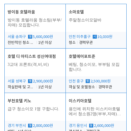
방이동 호텔라움
소마호텔
방이동 호텔라움 청소팀(부부/
주말청소이모알바
자매) 모집합니다.
서울 송파구
월
5,600,000원
인천 미추홀구
시
10,030원
전반적인 청소 업무(객실청소.객실정리)
1년 이상
청소
경력무관
호텔 디 아티스트 성신여대점
호텔에어포트준
3교대 프론트(격,비,비)
베팅, 청소이모, 부부팀 모집
합니다.
서울 성북구
월
2,900,000원
인천 중구
월
2,500,000원
객실판매 및 고객응대
1년 이상
객실 및 호텔청소
경력무관
부천호텔 키노
이스키아호텔
급구 청소이모 1명 구합니다.
용인에 위치한 이스키아호텔
에서 청소원2명(부부,자매)을
모집합니다..
경기 부천시
월
2,800,000원
경기 용인시
월
2,600,000원