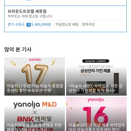
브라운도트호텔 세류점
부부또는 자매 청소팀 구합니다.
경기 수원시
월
5,400,000원
객실청소및 베팅
경력무관
많이 본 기사
야놀자17주년 기념 야놀자 통합발
<야놀자 MRO, 숙박업소 위한 삼
주센터 할인 프로모션 진행
성전자 가전제품 특가 개시>
야놀자제휴점 금융혜택제공 위한
야놀자16주년 기념 제휴 숙박업주
제휴 및 금융서비스 게시
대상 야놀자통합발주센터 할인쿠