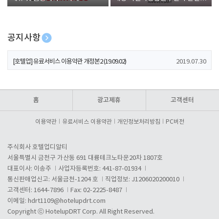
폰 증정
공지사항
[호텔업] 개인정보 처리방침 개정본1 (19.09.02)
2019.07.30
[호텔업] 유료서비스 이용약관 개정본2 (19.09.02)
2019.07.30
[호텔업] 개인정보 처리방침 개정본2 (19.09.02)
2019.07.30
홈
광고제휴
고객센터
이용약관
유료서비스 이용약관
개인정보처리방침
PC버전
주식회사 호텔업디알티
서울특별시 금천구 가산동 691 대륭테크노타운20차 1807호
대표이사: 이송주
사업자등록번호: 441-87-01934
통신판매업신고: 서울금천-1204 호
직업정보: J1206020200010
고객센터: 1644-7896
Fax: 02-2225-8487
이메일:
hdrt1109@hotelupdrt.com
Copyright ⓒ HotelupDRT Corp. All Right Reserved.