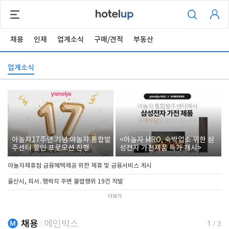
채용
인재
업계소식
구매/견적
부동산
업계소식
야놀자17주년 기념 야놀자 통합발
<야놀자 MRO, 숙박업소 위한 삼
주센터 할인 프로모션 진행
성전자 가전제품 특가 개시>
야놀자제휴점 금융혜택제공 위한 제휴 및 금융서비스 게시
울산시, 피서․행락지 주변 불법행위 19건 적발
더보기
채용
메인박스
1
/
3