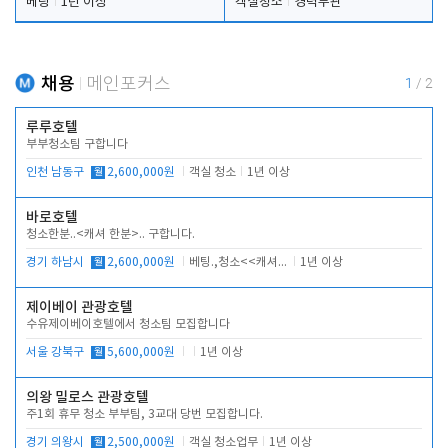
베팅
1년 이상
객실청소
경력무관
채용
메인포커스
1
/
2
루루호텔
부부청소팀 구합니다
인천 남동구
월
2,600,000원
객실 청소
1년 이상
바로호텔
청소한분..<캐셔 한분>.. 구합니다.
경기 하남시
월
2,600,000원
베팅.,청소<<캐셔 모셔봅니다.
1년 이상
제이베이 관광호텔
수유제이베이호텔에서 청소팀 모집합니다
서울 강북구
월
5,600,000원
1년 이상
의왕 밀로스 관광호텔
주1회 휴무 청소 부부팀, 3교대 당번 모집합니다.
경기 의왕시
월
2,500,000원
객실 청소업무
1년 이상