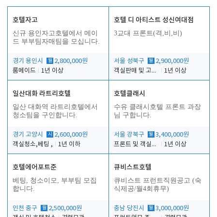
호텔자고
호텔 디 아티스트 성신여대점
신규 용인자고호텔에서 메이
3교대 프론트(격,비,비)
드 부부팀자매팀을 모십니다.
경기 용인시
월
2,800,000원
서울 성북구
월
2,900,000원
룸메이드
1년 이상
객실판매 및 고객응대
1년 이상
일산대화 라트리호텔
호텔클래시
일산 대화역 라트리호텔에서
수유 클래시호텔 프론트 과장
청소팀을 구인합니다.
님 구합니다.
경기 고양시
시
2,600,000원
서울 강북구
월
3,400,000원
객실청소,베팅 ,
1년 이하
프론트 및 객실관리
1년 이상
호텔에어포트준
큐비스트호텔
베팅, 청소이모, 부부팀 모집
큐비스트 프런트직원공고 (숙
합니다.
식제공/월4회휴무)
인천 중구
월
2,500,000원
충남 당진시
월
3,000,000원