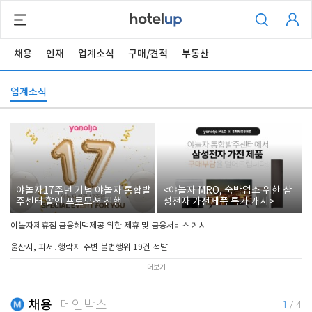
채용
인재
업계소식
구매/견적
부동산
업계소식
야놀자17주년 기념 야놀자 통합발
<야놀자 MRO, 숙박업소 위한 삼
주센터 할인 프로모션 진행
성전자 가전제품 특가 개시>
야놀자제휴점 금융혜택제공 위한 제휴 및 금융서비스 게시
울산시, 피서․행락지 주변 불법행위 19건 적발
더보기
채용
메인박스
1
/
4