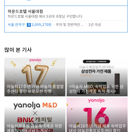
하운드호텔 서울대점
하운드호텔 서울대점 에서 3교대 과장님 구인합니다.
서울 관악구
월
3,099,270원
주차 및 전반적인 당번업무
1년 이상
많이 본 기사
야놀자17주년 기념 야놀자 통합발
<야놀자 MRO, 숙박업소 위한 삼
주센터 할인 프로모션 진행
성전자 가전제품 특가 개시>
야놀자제휴점 금융혜택제공 위한
야놀자16주년 기념 제휴 숙박업주
제휴 및 금융서비스 게시
대상 야놀자통합발주센터 할인쿠