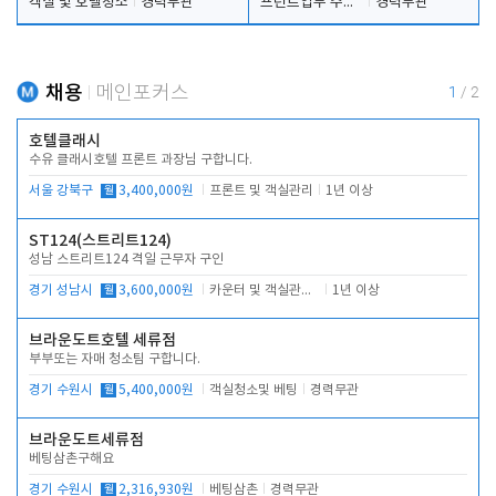
객실 및 호텔청소
경력무관
프런트업무 주간, 야간
경력무관
채용
메인포커스
1
/
2
호텔클래시
수유 클래시호텔 프론트 과장님 구합니다.
서울 강북구
월
3,400,000원
프론트 및 객실관리
1년 이상
ST124(스트리트124)
성남 스트리트124 격일 근무자 구인
경기 성남시
월
3,600,000원
카운터 및 객실관리 전반
1년 이상
브라운도트호텔 세류점
부부또는 자매 청소팀 구합니다.
경기 수원시
월
5,400,000원
객실청소및 베팅
경력무관
브라운도트세류점
베팅삼촌구해요
경기 수원시
월
2,316,930원
베팅삼촌
경력무관