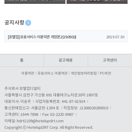
폰 증정
공지사항
[호텔업] 개인정보 처리방침 개정본1 (19.09.02)
2019.07.30
[호텔업] 유료서비스 이용약관 개정본2 (19.09.02)
2019.07.30
[호텔업] 개인정보 처리방침 개정본2 (19.09.02)
2019.07.30
홈
광고제휴
고객센터
이용약관
유료서비스 이용약관
개인정보처리방침
PC버전
주식회사 호텔업디알티
서울특별시 금천구 가산동 691 대륭테크노타운20차 1807호
대표이사: 이송주
사업자등록번호: 441-87-01934
통신판매업신고: 서울금천-1204 호
직업정보: J1206020200010
고객센터: 1644-7896
Fax: 02-2225-8487
이메일:
hdrt1109@hotelupdrt.com
Copyright ⓒ HotelupDRT Corp. All Right Reserved.