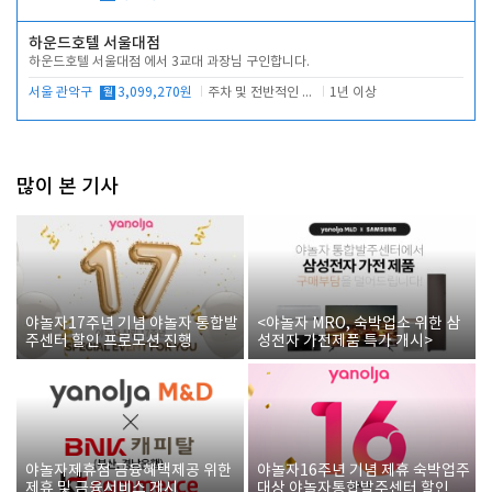
하운드호텔 서울대점
하운드호텔 서울대점 에서 3교대 과장님 구인합니다.
서울 관악구
월
3,099,270원
주차 및 전반적인 당번업무
1년 이상
많이 본 기사
야놀자17주년 기념 야놀자 통합발
<야놀자 MRO, 숙박업소 위한 삼
주센터 할인 프로모션 진행
성전자 가전제품 특가 개시>
야놀자제휴점 금융혜택제공 위한
야놀자16주년 기념 제휴 숙박업주
제휴 및 금융서비스 게시
대상 야놀자통합발주센터 할인쿠