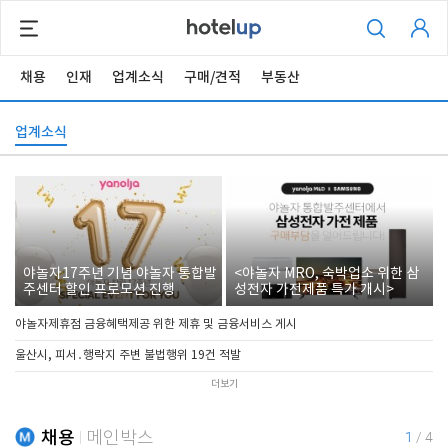
채용
인재
업계소식
구매/견적
부동산
업계소식
야놀자17주년 기념 야놀자 통합발
<야놀자 MRO, 숙박업소 위한 삼
주센터 할인 프로모션 진행
성전자 가전제품 특가 개시>
야놀자제휴점 금융혜택제공 위한 제휴 및 금융서비스 게시
울산시, 피서․행락지 주변 불법행위 19건 적발
더보기
채용
메인박스
1
/
4