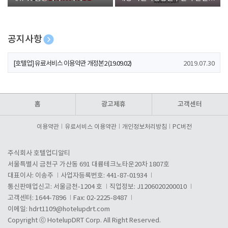
폰 증정
공지사항
[호텔업] 개인정보 처리방침 개정본1 (19.09.02)
2019.07.30
[호텔업] 유료서비스 이용약관 개정본2 (19.09.02)
2019.07.30
[호텔업] 개인정보 처리방침 개정본2 (19.09.02)
2019.07.30
홈
광고제휴
고객센터
이용약관
유료서비스 이용약관
개인정보처리방침
PC버전
주식회사 호텔업디알티
서울특별시 금천구 가산동 691 대륭테크노타운20차 1807호
대표이사: 이송주
사업자등록번호: 441-87-01934
통신판매업신고: 서울금천-1204 호
직업정보: J1206020200010
고객센터: 1644-7896
Fax: 02-2225-8487
이메일:
hdrt1109@hotelupdrt.com
Copyright ⓒ HotelupDRT Corp. All Right Reserved.