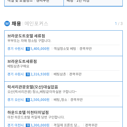
객실 및 호텔청소
경력무관
베팅
1년 이상
채용
메인포커스
1
/
3
브라운도트호텔 세류점
부부또는 자매 청소팀 구합니다.
경기 수원시
월
5,400,000원
객실청소및 베팅
경력무관
브라운도트세류점
베팅삼촌구해요
경기 수원시
월
2,316,930원
베팅삼촌
경력무관
럭셔리관광호텔(오산)대실없음
오산(럭셔리관광) 청소,베팅같이하실분 구합니다~
경기 오산시
월
2,500,000원
베팅,청소
경력무관
하운드호텔 이천터미널점
이천 하운드호텔 격일제 당번 구인합니다.
경기 이천시
월
3,300,000원
격일제 프론트 당번 업무로 주차 및 객실 점검
경력무관