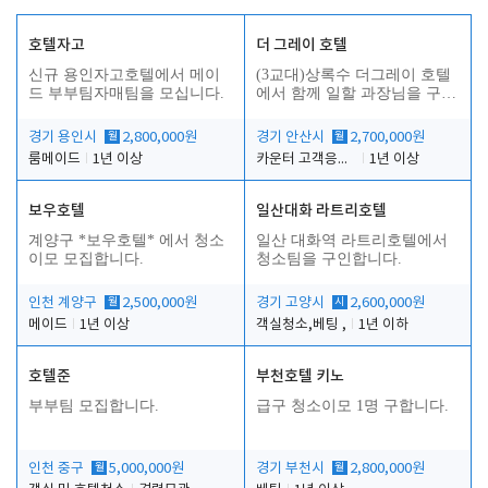
호텔자고
더 그레이 호텔
신규 용인자고호텔에서 메이
(3교대)상록수 더그레이 호텔
드 부부팀자매팀을 모십니다.
에서 함께 일할 과장님을 구합
니다.
경기 용인시
월
2,800,000원
경기 안산시
월
2,700,000원
룸메이드
1년 이상
카운터 고객응대 및 야간더블청소
1년 이상
보우호텔
일산대화 라트리호텔
인
계양구 *보우호텔* 에서 청소
일산 대화역 라트리호텔에서
이모 모집합니다.
청소팀을 구인합니다.
인천 계양구
월
2,500,000원
경기 고양시
시
2,600,000원
메이드
1년 이상
객실청소,베팅 ,
1년 이하
호텔준
부천호텔 키노
부부팀 모집합니다.
급구 청소이모 1명 구합니다.
인천 중구
월
5,000,000원
경기 부천시
월
2,800,000원