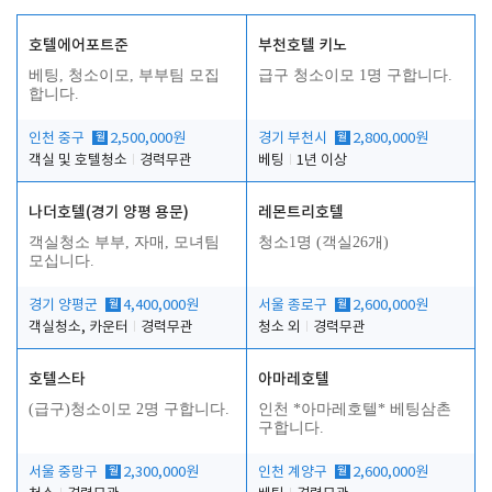
호텔에어포트준
부천호텔 키노
베팅, 청소이모, 부부팀 모집
급구 청소이모 1명 구합니다.
합니다.
인천 중구
월
2,500,000원
경기 부천시
월
2,800,000원
객실 및 호텔청소
경력무관
베팅
1년 이상
나더호텔(경기 양평 용문)
레몬트리호텔
객실청소 부부, 자매, 모녀팀
청소1명 (객실26개)
모십니다.
경기 양평군
월
4,400,000원
서울 종로구
월
2,600,000원
객실청소, 카운터
경력무관
청소 외
경력무관
호텔스타
아마레호텔
(급구)청소이모 2명 구합니다.
인천 *아마레호텔* 베팅삼촌
구합니다.
서울 중랑구
월
2,300,000원
인천 계양구
월
2,600,000원