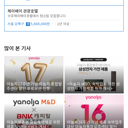
제이베이 관광호텔
수유제이베이호텔에서 청소팀 모집합니다
서울 강북구
월
5,600,000원
1년 이상
많이 본 기사
야놀자17주년 기념 야놀자 통합발
<야놀자 MRO, 숙박업소 위한 삼
주센터 할인 프로모션 진행
성전자 가전제품 특가 개시>
야놀자제휴점 금융혜택제공 위한
야놀자16주년 기념 제휴 숙박업주
제휴 및 금융서비스 게시
대상 야놀자통합발주센터 할인쿠