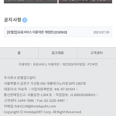
폰 증정
공지사항
[호텔업] 개인정보 처리방침 개정본1 (19.09.02)
2019.07.30
[호텔업] 유료서비스 이용약관 개정본2 (19.09.02)
2019.07.30
[호텔업] 개인정보 처리방침 개정본2 (19.09.02)
2019.07.30
홈
광고제휴
고객센터
이용약관
유료서비스 이용약관
개인정보처리방침
PC버전
주식회사 호텔업디알티
서울특별시 금천구 가산동 691 대륭테크노타운20차 1807호
대표이사: 이송주
사업자등록번호: 441-87-01934
통신판매업신고: 서울금천-1204 호
직업정보: J1206020200010
고객센터: 1644-7896
Fax: 02-2225-8487
이메일:
hdrt1109@hotelupdrt.com
Copyright ⓒ HotelupDRT Corp. All Right Reserved.