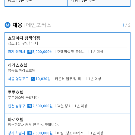
청소
경력무관
베팅
경력무관
채용
메인포커스
1
/
2
호텔야자 평택역점
청소 1팀 구인합니다
경기 평택시
월
5,000,000원
호텔객실 및 공용시설 청소 관리
1년 이상
하라스호텔
영등포 하라스호텔
서울 영등포구
시
10,030원
카운터 업무 및 객실관리(청소상태 확인, 객실판매)
1년 이상
루루호텔
부부청소팀 구합니다
인천 남동구
월
2,600,000원
객실 청소
1년 이상
바로호텔
청소한분..<캐셔 한분>.. 구합니다.
경기 하남시
월
2,600,000원
베팅.,청소<<캐셔 모셔봅니다.
1년 이상