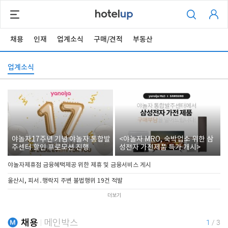
채용
인재
업계소식
구매/견적
부동산
업계소식
야놀자17주년 기념 야놀자 통합발
<야놀자 MRO, 숙박업소 위한 삼
주센터 할인 프로모션 진행
성전자 가전제품 특가 개시>
야놀자제휴점 금융혜택제공 위한 제휴 및 금융서비스 게시
울산시, 피서․행락지 주변 불법행위 19건 적발
더보기
채용
메인박스
1
/
3