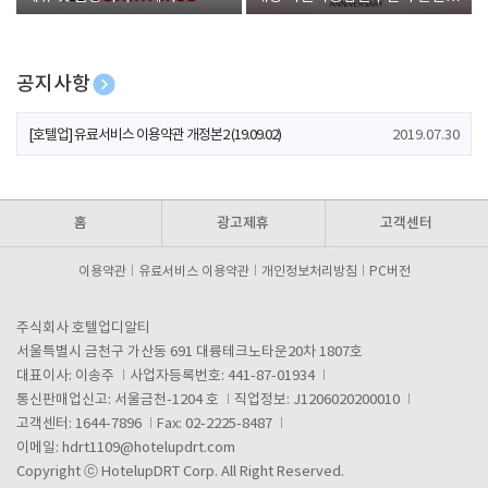
폰 증정
공지사항
[호텔업] 개인정보 처리방침 개정본1 (19.09.02)
2019.07.30
[호텔업] 유료서비스 이용약관 개정본2 (19.09.02)
2019.07.30
[호텔업] 개인정보 처리방침 개정본2 (19.09.02)
2019.07.30
홈
광고제휴
고객센터
이용약관
유료서비스 이용약관
개인정보처리방침
PC버전
주식회사 호텔업디알티
서울특별시 금천구 가산동 691 대륭테크노타운20차 1807호
대표이사: 이송주
사업자등록번호: 441-87-01934
통신판매업신고: 서울금천-1204 호
직업정보: J1206020200010
고객센터: 1644-7896
Fax: 02-2225-8487
이메일:
hdrt1109@hotelupdrt.com
Copyright ⓒ HotelupDRT Corp. All Right Reserved.