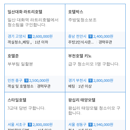
일산대화 라트리호텔
호텔박스
일산 대화역 라트리호텔에서
주방및청소보조
청소팀을 구인합니다.
경기 고양시
시
2,600,000원
충남 천안시
월
2,400,000원
객실청소,베팅 ,
1년 이하
주방2인식사준비및청소린렌보조
경력무관
호텔준
부천호텔 키노
부부팀 일할분
급구 청소이모 1명 구합니다.
인천 중구
월
2,500,000원
경기 부천시
월
2,800,000원
객실 및 호텔청소
경력무관
베팅
1년 이상
스타일호텔
왕십리 태양모텔
3교대 당번 구합니다.
왕십리 태양모텔 청소이모 구
합니다.
서울 서초구
월
2,800,000원
서울 성동구
월
2,940,000원