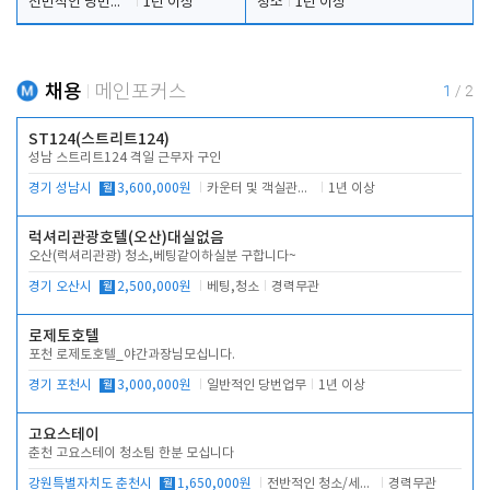
전반적인 당번업무
1년 이상
청소
1년 이상
채용
메인포커스
1
/
2
ST124(스트리트124)
성남 스트리트124 격일 근무자 구인
경기 성남시
월
3,600,000원
카운터 및 객실관리 전반
1년 이상
럭셔리관광호텔(오산)대실없음
오산(럭셔리관광) 청소,베팅같이하실분 구합니다~
경기 오산시
월
2,500,000원
베팅,청소
경력무관
로제토호텔
포천 로제토호텔_야간과장님모십니다.
경기 포천시
월
3,000,000원
일반적인 당번업무
1년 이상
고요스테이
춘천 고요스테이 청소팀 한분 모십니다
강원특별자치도 춘천시
월
1,650,000원
전반적인 청소/세탁업무
경력무관