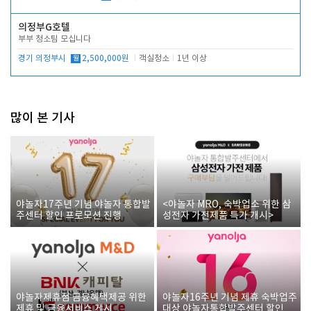
의정부G호텔
부부 청소팀 모십니다
경기 의정부시
월
2,500,000원
객실청소
1년 이상
많이 본 기사
야놀자17주년 기념 야놀자 통합발
<야놀자 MRO, 숙박업소 위한 삼
주센터 할인 프로모션 진행
성전자 가전제품 특가 개시>
야놀자제휴점 금융혜택제공 위한
야놀자16주년 기념 제휴 숙박업주
제휴 및 금융서비스 게시
대상 야놀자통합발주센터 할인쿠