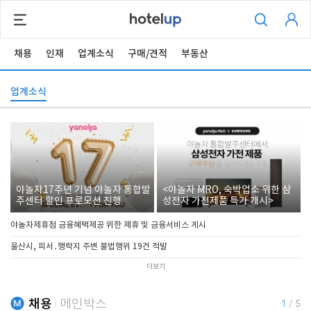
채용
인재
업계소식
구매/견적
부동산
업계소식
야놀자17주년 기념 야놀자 통합발
<야놀자 MRO, 숙박업소 위한 삼
주센터 할인 프로모션 진행
성전자 가전제품 특가 개시>
야놀자제휴점 금융혜택제공 위한 제휴 및 금융서비스 게시
울산시, 피서․행락지 주변 불법행위 19건 적발
더보기
채용
메인박스
1
/
5