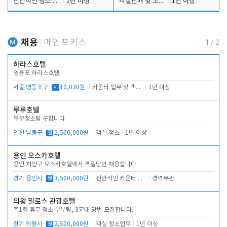
전반적인 청소 업무(객실청소.객실정리)
1년 이상
객실판매 및 고객응대
1년 이상
채용
메인포커스
1
/
2
하라스호텔
영등포 하라스호텔
서울 영등포구
시
10,030원
카운터 업무 및 객실관리(청소상태 확인, 객실판매)
1년 이상
루루호텔
부부청소팀 구합니다
인천 남동구
월
2,500,000원
객실 청소
1년 이상
용인 오스카호텔
용인 처인구 오스카호텔에서 격일당번 채용합니다
경기 용인시
월
3,500,000원
전반적인 카운터 업무
경력무관
의왕 밀로스 관광호텔
주1회 휴무 청소 부부팀, 3교대 당번 모집합니다.
경기 의왕시
월
2,500,000원
객실 청소업무
1년 이상