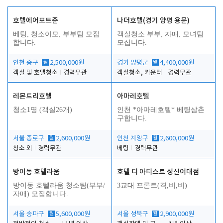
호텔에어포트준
나더호텔(경기 양평 용문)
베팅, 청소이모, 부부팀 모집
객실청소 부부, 자매, 모녀팀
합니다.
모십니다.
인천 중구
월
2,500,000원
경기 양평군
월
4,400,000원
객실 및 호텔청소
경력무관
객실청소, 카운터
경력무관
레몬트리호텔
아마레호텔
청소1명 (객실26개)
인천 *아마레호텔* 베팅삼촌
구합니다.
서울 종로구
월
2,600,000원
인천 계양구
월
2,600,000원
청소 외
경력무관
베팅
경력무관
방이동 호텔라움
호텔 디 아티스트 성신여대점
방이동 호텔라움 청소팀(부부/
3교대 프론트(격,비,비)
자매) 모집합니다.
서울 송파구
월
5,600,000원
서울 성북구
월
2,900,000원