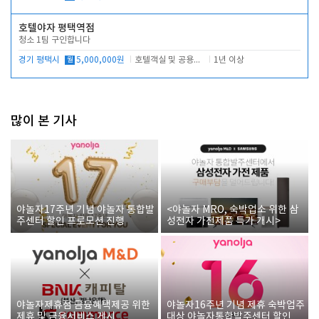
호텔야자 평택역점
청소 1팀 구인합니다
경기 평택시
월
5,000,000원
호텔객실 및 공용시설 청소 관리
1년 이상
많이 본 기사
야놀자17주년 기념 야놀자 통합발
<야놀자 MRO, 숙박업소 위한 삼
주센터 할인 프로모션 진행
성전자 가전제품 특가 개시>
야놀자제휴점 금융혜택제공 위한
야놀자16주년 기념 제휴 숙박업주
제휴 및 금융서비스 게시
대상 야놀자통합발주센터 할인쿠