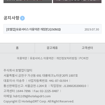
폰 증정
공지사항
[호텔업] 개인정보 처리방침 개정본1 (19.09.02)
2019.07.30
[호텔업] 유료서비스 이용약관 개정본2 (19.09.02)
2019.07.30
[호텔업] 개인정보 처리방침 개정본2 (19.09.02)
2019.07.30
홈
광고제휴
고객센터
이용약관
유료서비스 이용약관
개인정보처리방침
PC버전
주식회사 호텔업디알티
서울특별시 금천구 가산동 691 대륭테크노타운20차 1807호
대표이사: 이송주
사업자등록번호: 441-87-01934
통신판매업신고: 서울금천-1204 호
직업정보: J1206020200010
고객센터: 1644-7896
Fax: 02-2225-8487
이메일:
hdrt1109@hotelupdrt.com
Copyright ⓒ HotelupDRT Corp. All Right Reserved.