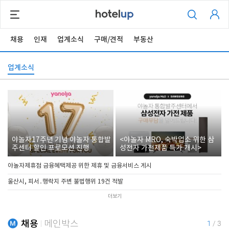
채용
인재
업계소식
구매/견적
부동산
업계소식
야놀자17주년 기념 야놀자 통합발
<야놀자 MRO, 숙박업소 위한 삼
주센터 할인 프로모션 진행
성전자 가전제품 특가 개시>
야놀자제휴점 금융혜택제공 위한 제휴 및 금융서비스 게시
울산시, 피서․행락지 주변 불법행위 19건 적발
더보기
채용
메인박스
1
/
3