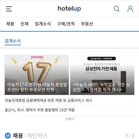
채용
인재
업계소식
구매/견적
부동산
업계소식
야놀자17주년 기념 야놀자 통합발
<야놀자 MRO, 숙박업소 위한 삼
주센터 할인 프로모션 진행
성전자 가전제품 특가 개시>
야놀자제휴점 금융혜택제공 위한 제휴 및 금융서비스 게시
울산시, 피서․행락지 주변 불법행위 19건 적발
더보기
채용
메인박스
1
/
3