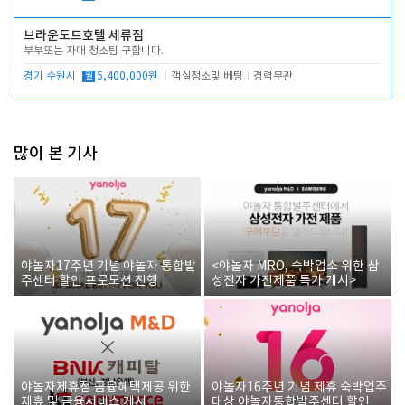
브라운도트호텔 세류점
부부또는 자매 청소팀 구합니다.
경기 수원시
월
5,400,000원
객실청소및 베팅
경력무관
많이 본 기사
야놀자17주년 기념 야놀자 통합발
<야놀자 MRO, 숙박업소 위한 삼
주센터 할인 프로모션 진행
성전자 가전제품 특가 개시>
야놀자제휴점 금융혜택제공 위한
야놀자16주년 기념 제휴 숙박업주
제휴 및 금융서비스 게시
대상 야놀자통합발주센터 할인쿠