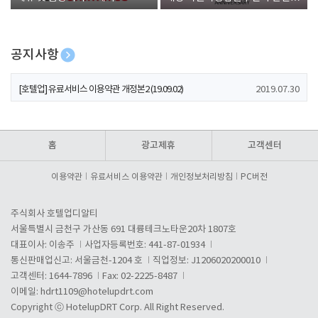
폰 증정
공지사항
[호텔업] 개인정보 처리방침 개정본1 (19.09.02)
2019.07.30
[호텔업] 유료서비스 이용약관 개정본2 (19.09.02)
2019.07.30
[호텔업] 개인정보 처리방침 개정본2 (19.09.02)
2019.07.30
홈
광고제휴
고객센터
이용약관
유료서비스 이용약관
개인정보처리방침
PC버전
주식회사 호텔업디알티
서울특별시 금천구 가산동 691 대륭테크노타운20차 1807호
대표이사: 이송주
사업자등록번호: 441-87-01934
통신판매업신고: 서울금천-1204 호
직업정보: J1206020200010
고객센터: 1644-7896
Fax: 02-2225-8487
이메일:
hdrt1109@hotelupdrt.com
Copyright ⓒ HotelupDRT Corp. All Right Reserved.