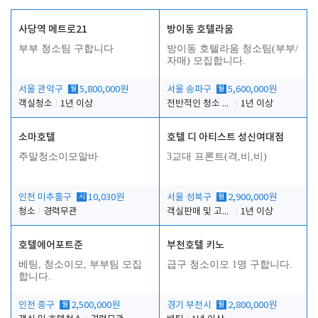
사당역 메트로21
방이동 호텔라움
부부 청소팀 구합니다
방이동 호텔라움 청소팀(부부/
자매) 모집합니다.
서울 관악구
월
5,800,000원
서울 송파구
월
5,600,000원
객실청소
1년 이상
전반적인 청소 업무(객실청소.객실정리)
1년 이상
소마호텔
호텔 디 아티스트 성신여대점
주말청소이모알바
3교대 프론트(격,비,비)
인천 미추홀구
시
10,030원
서울 성북구
월
2,900,000원
청소
경력무관
객실판매 및 고객응대
1년 이상
호텔에어포트준
부천호텔 키노
베팅, 청소이모, 부부팀 모집
급구 청소이모 1명 구합니다.
합니다.
인천 중구
월
2,500,000원
경기 부천시
월
2,800,000원