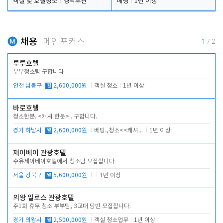
객실 및 호텔청소
경력무관
베팅
1년 이상
채용
메인포커스
1
/
2
루루호텔
부부청소팀 구합니다
인천 남동구
월
2,600,000원
객실 청소
1년 이상
바로호텔
청소한분..<캐셔 한분>.. 구합니다.
경기 하남시
월
2,600,000원
베팅.,청소<<캐셔 모셔봅니다.
1년 이상
제이베이 관광호텔
수유제이베이호텔에서 청소팀 모집합니다
서울 강북구
월
5,600,000원
1년 이상
의왕 밀로스 관광호텔
주1회 휴무 청소 부부팀, 3교대 당번 모집합니다.
경기 의왕시
월
2,500,000원
객실 청소업무
1년 이상