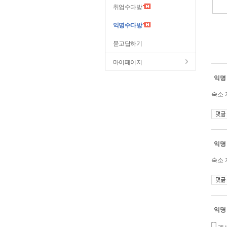
취업수다방
익명수다방
묻고답하기
마이페이지