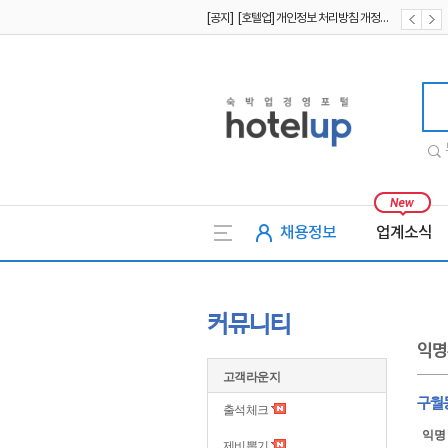
[공지] [호텔업] 개인정보 처리방침 개정본1 (19.09.02)
[공지] [호텔업] 유료서비스 이용약관 개정본2 (19.09.02)
호텔업
채용정보
업계소식
커뮤니티
익명
고객라운지
구월
출석체크
익명
제비뽑기