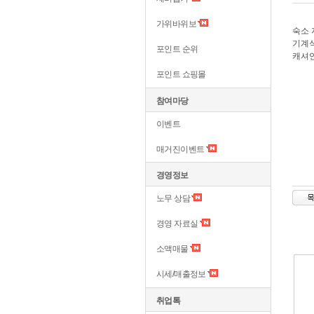
가위바위보
숙소 
기계
포인트 순위
캐셔
포인트 쇼핑몰
참여마당
이벤트
매거진이벤트
경영정보
노무 상담
경영 자료실
소액매물
시세/매출정보
취업톡