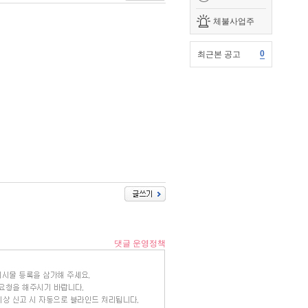
체불사업주
0
최근본 공고