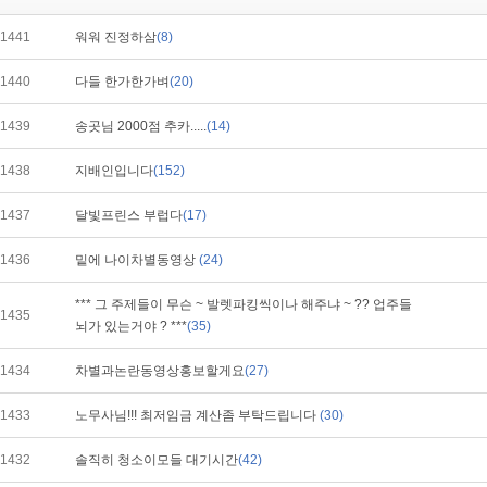
1441
워워 진정하삼
(8)
1440
다들 한가한가벼
(20)
1439
송곳님 2000점 추카.....
(14)
1438
지배인입니다
(152)
1437
달빛프린스 부럽다
(17)
1436
밑에 나이차별동영상
(24)
*** 그 주제들이 무슨 ~ 발렛파킹씩이나 해주냐 ~ ?? 업주들
1435
뇌가 있는거야 ? ***
(35)
1434
차별과논란동영상홍보할게요
(27)
1433
노무사님!!! 최저임금 계산좀 부탁드립니다
(30)
1432
솔직히 청소이모들 대기시간
(42)