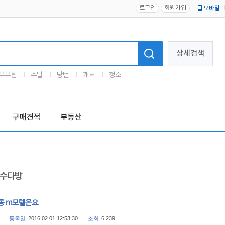
로그인
회원가입
모바일
로고
상세검색
부부팀
주말
당번
캐셔
청소
구매견적
부동산
수다방
동 m모텔은요
등록일
2016.02.01 12:53:30
조회
6,239