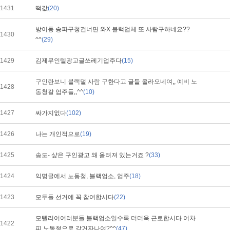
1431
떡값
(20)
방이동 송파구청건너편 와X 블랙업체 또 사람구하네요??
1430
^^
(29)
1429
김제무인텔광고글쓰레기업주다
(15)
구인란보니 블랙덜 사람 구한다고 글들 올라오네여,, 예비 노
1428
동청갈 업주들,,^^
(10)
1427
싸가지없다
(102)
1426
나는 개인적으로
(19)
1425
송도- 샾은 구인광고 왜 올려져 있는거죠 ?
(33)
1424
익명글에서 노동청, 블랙업소, 업주
(18)
1423
모두들 선거에 꼭 참여합시다
(22)
모텔리어여러분들 블랙업소일수록 더더욱 근로합시다 어차
1422
피 노동청으로 갈거자나여?^^
(47)