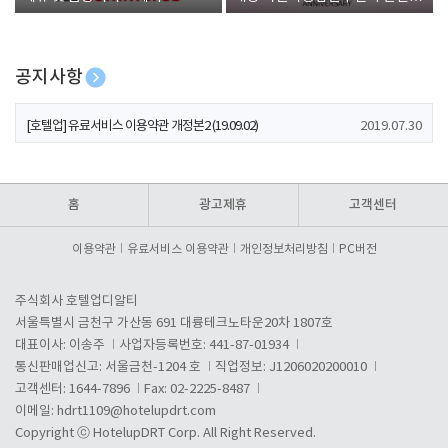
폰 증정
공지사항
[호텔업] 개인정보 처리방침 개정본1 (19.09.02)
2019.07.30
[호텔업] 유료서비스 이용약관 개정본2 (19.09.02)
2019.07.30
[호텔업] 개인정보 처리방침 개정본2 (19.09.02)
2019.07.30
홈
광고제휴
고객센터
이용약관
유료서비스 이용약관
개인정보처리방침
PC버전
주식회사 호텔업디알티
서울특별시 금천구 가산동 691 대륭테크노타운20차 1807호
대표이사: 이송주
사업자등록번호: 441-87-01934
통신판매업신고: 서울금천-1204 호
직업정보: J1206020200010
고객센터: 1644-7896
Fax: 02-2225-8487
이메일:
hdrt1109@hotelupdrt.com
Copyright ⓒ HotelupDRT Corp. All Right Reserved.