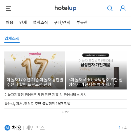
채용
인재
업계소식
구매/견적
부동산
업계소식
야놀자17주년 기념 야놀자 통합발
<야놀자 MRO, 숙박업소 위한 삼
주센터 할인 프로모션 진행
성전자 가전제품 특가 개시>
야놀자제휴점 금융혜택제공 위한 제휴 및 금융서비스 게시
울산시, 피서․행락지 주변 불법행위 19건 적발
더보기
채용
메인박스
1
/
4