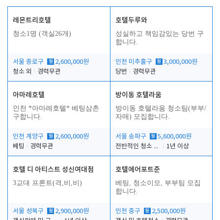
레몬트리호텔
호텔두루와
청소1명 (객실26개)
성실하고 책임감있는 당번 구
합니다.
서울 종로구
월
2,600,000원
인천 미추홀구
월
3,000,000원
청소 외
경력무관
당번
경력무관
아마레호텔
방이동 호텔라움
인천 *아마레호텔* 베팅삼촌
방이동 호텔라움 청소팀(부부/
구합니다.
자매) 모집합니다.
인천 계양구
월
2,600,000원
서울 송파구
월
5,600,000원
베팅
경력무관
전반적인 청소 업무(객실청소.객실정리)
1년 이상
호텔 디 아티스트 성신여대점
호텔에어포트준
3교대 프론트(격,비,비)
베팅, 청소이모, 부부팀 모집
합니다.
서울 성북구
월
2,900,000원
인천 중구
월
2,500,000원