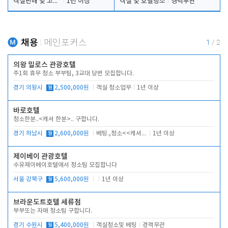
객실판매 및 고객응대
1년 이상
객실 및 호텔청소
경력무관
채용
메인포커스
1
/
2
의왕 밀로스 관광호텔
주1회 휴무 청소 부부팀, 3교대 당번 모집합니다.
경기 의왕시
월
2,500,000원
객실 청소업무
1년 이상
바로호텔
청소한분..<캐셔 한분>.. 구합니다.
경기 하남시
월
2,600,000원
베팅.,청소<<캐셔 모셔봅니다.
1년 이상
제이베이 관광호텔
수유제이베이호텔에서 청소팀 모집합니다
서울 강북구
월
5,600,000원
1년 이상
브라운도트호텔 세류점
부부또는 자매 청소팀 구합니다.
경기 수원시
월
5,400,000원
객실청소및 베팅
경력무관