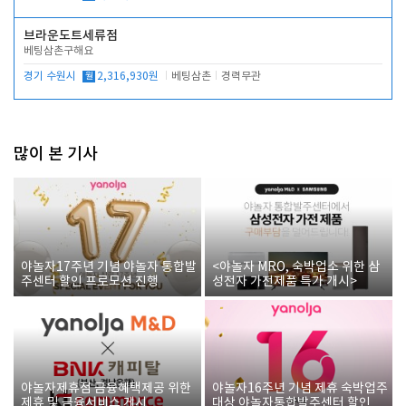
브라운도트세류점
베팅삼촌구해요
경기 수원시
월
2,316,930원
베팅삼촌
경력무관
많이 본 기사
야놀자17주년 기념 야놀자 통합발
<야놀자 MRO, 숙박업소 위한 삼
주센터 할인 프로모션 진행
성전자 가전제품 특가 개시>
야놀자제휴점 금융혜택제공 위한
야놀자16주년 기념 제휴 숙박업주
제휴 및 금융서비스 게시
대상 야놀자통합발주센터 할인쿠