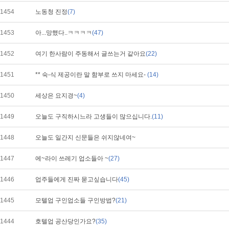
1454
노동청 진정
(7)
1453
아...망했다..ㅋㅋㅋㅋ
(47)
1452
여기 한사람이 주동해서 글쓰는거 같아요
(22)
1451
** 숙-식 제공이란 말 함부로 쓰지 마세요-
(14)
1450
세상은 요지경~
(4)
1449
오늘도 구직하시느라 고생들이 많으십니다.
(11)
1448
오늘도 일간지 신문들은 쉬지않네여~
1447
에~라이 쓰레기 업소들아 ~
(27)
1446
업주들에게 진짜 묻고싶습니다
(45)
1445
모텔업 구인업소들 구인방법?
(21)
1444
호텔업 공산당인가요?
(35)