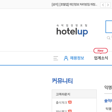
[공지] [호텔업] 개인정보 처리방침 개정본1 (19.09.02)
[공지] [호텔업] 유료서비스 이용약관 개정본2 (19.09.02)
호텔업
채용정보
업계소식
커뮤니티
익명
고객라운지
솔직
출석체크
익명
제비뽑기