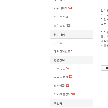
가위바위보
일안하
시간이
포인트 순위
이건 
그러니
포인트 쇼핑몰
여러분
참여마당
급여신
솔직히
이벤트
세금
매거진이벤트
경영정보
노무 상담
경영 자료실
소액매물
시세/매출정보
취업톡