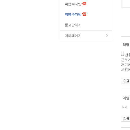
취업수다방
익명수다방
묻고답하기
마이페이지