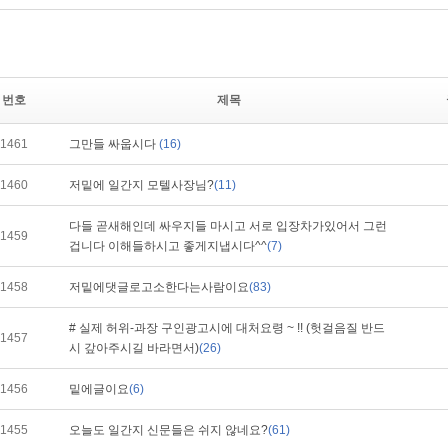
번호
제목
1461
그만들 싸웁시다
(16)
1460
저밑에 일간지 모텔사장님?
(11)
다들 곧새해인데 싸우지들 마시고 서로 입장차가있어서 그런
1459
겁니다 이해들하시고 좋게지냅시다^^
(7)
1458
저밑에댓글로고소한다는사람이요
(83)
# 실제 허위-과장 구인광고시에 대처요령 ~ !! (헛걸음질 반드
1457
시 갚아주시길 바라면서)
(26)
1456
밑에글이요
(6)
1455
오늘도 일간지 신문들은 쉬지 않네요?
(61)