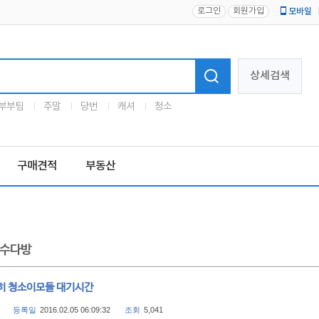
로그인
회원가입
모바일
로고
상세검색
부부팀
주말
당번
캐셔
청소
구매견적
부동산
수다방
히 청소이모들 대기시간
등록일
2016.02.05 06:09:32
조회
5,041