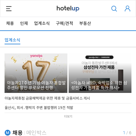
채용
인재
업계소식
구매/견적
부동산
업계소식
야놀자17주년 기념 야놀자 통합발
<야놀자 MRO, 숙박업소 위한 삼
주센터 할인 프로모션 진행
성전자 가전제품 특가 개시>
야놀자제휴점 금융혜택제공 위한 제휴 및 금융서비스 게시
울산시, 피서․행락지 주변 불법행위 19건 적발
더보기
채용
메인박스
1
/
6