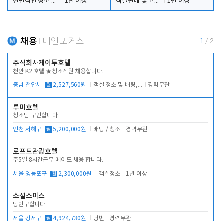
전반적인 청소 업무(객실청소.객실정리)
1년 이상
객실판매 및 고객응대
1년 이상
채용
메인포커스
1
/
2
주식회사케이투호텔
천안 K2 호텔 ★청소직원 채용합니다.
충남 천안시
월
2,527,560원
객실 청소 및 배팅, 주변 시설 청소
경력무관
루미호텔
청소팀 구인합니다
인천 서해구
월
5,200,000원
배팅 / 청소
경력무관
로프트관광호텔
주5일 8시간근무 메이드 채용 합니다.
서울 영등포구
월
2,300,000원
객실청소
1년 이상
소설스미스
당번구합니다
서울 강서구
월
4,924,730원
당번
경력무관