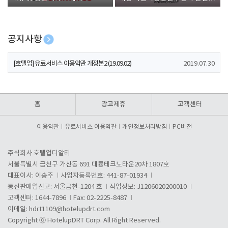
폰 증정
공지사항
[호텔업] 개인정보 처리방침 개정본1 (19.09.02)
2019.07.30
[호텔업] 유료서비스 이용약관 개정본2 (19.09.02)
2019.07.30
[호텔업] 개인정보 처리방침 개정본2 (19.09.02)
2019.07.30
홈
광고제휴
고객센터
이용약관
유료서비스 이용약관
개인정보처리방침
PC버전
주식회사 호텔업디알티
서울특별시 금천구 가산동 691 대륭테크노타운20차 1807호
대표이사: 이송주
사업자등록번호: 441-87-01934
통신판매업신고: 서울금천-1204 호
직업정보: J1206020200010
고객센터: 1644-7896
Fax: 02-2225-8487
이메일:
hdrt1109@hotelupdrt.com
Copyright ⓒ HotelupDRT Corp. All Right Reserved.