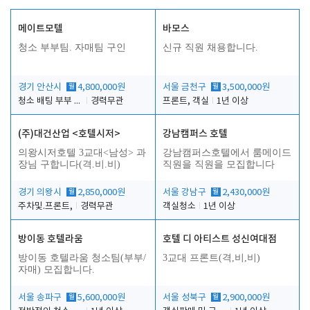
메이트모텔
바모스
청소 부부팀. 자매팀 구인
신규 직원 채용합니다.
경기 안산시
월
4,800,000원
서울 금천구
월
3,500,000원
청소 배팅 부부 구합니다
경력무관
프론트, 객실
1년 이상
(주)대건산업 <호텔시저>
강남캠퍼스 호텔
의왕시저호텔 3교대<남성> 과
강남캠퍼스호텔에서 룸메이드
장님 구합니다(격.비.비)
직원을 직원을 모집합니다
경기 의왕시
월
2,850,000원
서울 강남구
월
2,430,000원
주차및.프론트,
경력무관
객실청소
1년 이상
방이동 호텔라움
호텔 디 아티스트 성신여대점
방이동 호텔라움 청소팀(부부/
3교대 프론트(격,비,비)
자매) 모집합니다.
서울 송파구
월
5,600,000원
서울 성북구
월
2,900,000원