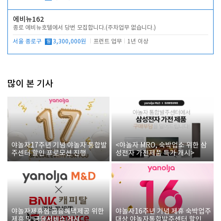
에비뉴162
종로 에비뉴호텔에서 당번 모집합니다.(주차업무 없습니다.)
서울 종로구
월
3,300,000원
프런트 업무
1년 이상
많이 본 기사
야놀자17주년 기념 야놀자 통합발
<야놀자 MRO, 숙박업소 위한 삼
주센터 할인 프로모션 진행
성전자 가전제품 특가 개시>
야놀자제휴점 금융혜택제공 위한
야놀자16주년 기념 제휴 숙박업주
제휴 및 금융서비스 게시
대상 야놀자통합발주센터 할인쿠