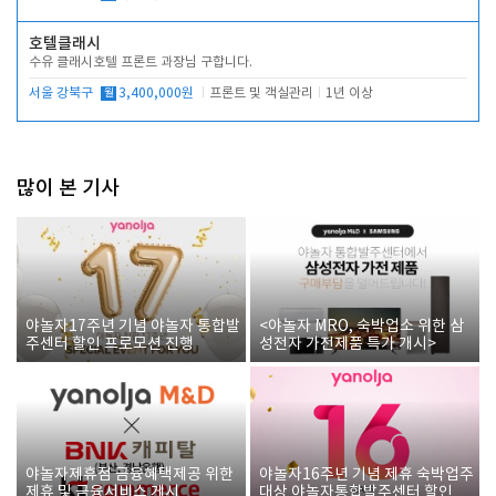
호텔클래시
수유 클래시호텔 프론트 과장님 구합니다.
서울 강북구
월
3,400,000원
프론트 및 객실관리
1년 이상
많이 본 기사
야놀자17주년 기념 야놀자 통합발
<야놀자 MRO, 숙박업소 위한 삼
주센터 할인 프로모션 진행
성전자 가전제품 특가 개시>
야놀자제휴점 금융혜택제공 위한
야놀자16주년 기념 제휴 숙박업주
제휴 및 금융서비스 게시
대상 야놀자통합발주센터 할인쿠