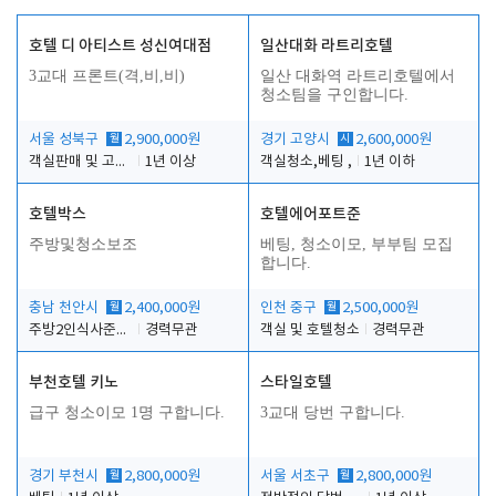
호텔 디 아티스트 성신여대점
일산대화 라트리호텔
3교대 프론트(격,비,비)
일산 대화역 라트리호텔에서
청소팀을 구인합니다.
서울 성북구
월
2,900,000원
경기 고양시
시
2,600,000원
객실판매 및 고객응대
1년 이상
객실청소,베팅 ,
1년 이하
호텔박스
호텔에어포트준
주방및청소보조
베팅, 청소이모, 부부팀 모집
합니다.
충남 천안시
월
2,400,000원
인천 중구
월
2,500,000원
주방2인식사준비및청소린렌보조
경력무관
객실 및 호텔청소
경력무관
부천호텔 키노
스타일호텔
급구 청소이모 1명 구합니다.
3교대 당번 구합니다.
경기 부천시
월
2,800,000원
서울 서초구
월
2,800,000원