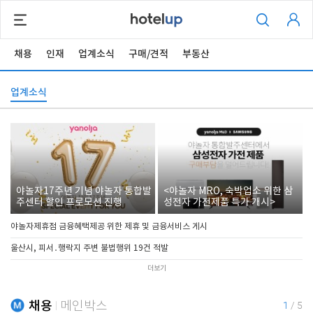
채용
인재
업계소식
구매/견적
부동산
업계소식
야놀자17주년 기념 야놀자 통합발
<야놀자 MRO, 숙박업소 위한 삼
주센터 할인 프로모션 진행
성전자 가전제품 특가 개시>
야놀자제휴점 금융혜택제공 위한 제휴 및 금융서비스 게시
울산시, 피서․행락지 주변 불법행위 19건 적발
더보기
채용
메인박스
1
/
5