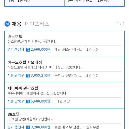
베팅
1년 이상
전반적인 당번업무
1년 이상
채용
메인포커스
1
/
2
바로호텔
청소한분..<캐셔 한분>.. 구합니다.
경기 하남시
월
2,600,000원
베팅.,청소<<캐셔 모셔봅니다.
1년 이상
하운드호텔 서울대점
하운드호텔 서울대점 에서 3교대 과장님 구인합니다.
서울 관악구
월
3,099,270원
주차 및 전반적인 당번업무
1년 이상
제이베이 관광호텔
수유제이베이호텔에서 청소팀 모집합니다
서울 강북구
월
5,600,000원
1년 이상
88호텔
88호텔 당번(격일제) 구인합니다
경기 용인시
월
3,200,000원
호텔 내 외부 점검 및 프런트 운영
경력무관