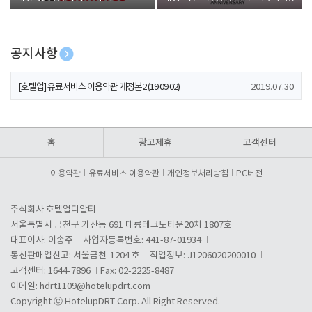
폰 증정
공지사항
[호텔업] 개인정보 처리방침 개정본1 (19.09.02)
2019.07.30
[호텔업] 유료서비스 이용약관 개정본2 (19.09.02)
2019.07.30
[호텔업] 개인정보 처리방침 개정본2 (19.09.02)
2019.07.30
홈
광고제휴
고객센터
이용약관
유료서비스 이용약관
개인정보처리방침
PC버전
주식회사 호텔업디알티
서울특별시 금천구 가산동 691 대륭테크노타운20차 1807호
대표이사: 이송주
사업자등록번호: 441-87-01934
통신판매업신고: 서울금천-1204 호
직업정보: J1206020200010
고객센터: 1644-7896
Fax: 02-2225-8487
이메일:
hdrt1109@hotelupdrt.com
Copyright ⓒ HotelupDRT Corp. All Right Reserved.