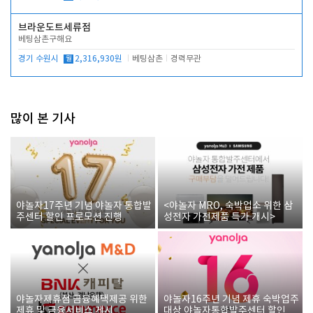
브라운도트세류점
베팅삼촌구해요
경기 수원시
월
2,316,930원
베팅삼촌
경력무관
많이 본 기사
야놀자17주년 기념 야놀자 통합발
<야놀자 MRO, 숙박업소 위한 삼
주센터 할인 프로모션 진행
성전자 가전제품 특가 개시>
야놀자제휴점 금융혜택제공 위한
야놀자16주년 기념 제휴 숙박업주
제휴 및 금융서비스 게시
대상 야놀자통합발주센터 할인쿠