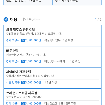
전반적인 당번업무
1년 이상
청소 외
경력무관
채용
메인포커스
1
/
2
의왕 밀로스 관광호텔
주1회 휴무 청소 부부팀, 3교대 당번 모집합니다.
경기 의왕시
월
2,500,000원
객실 청소업무
1년 이상
바로호텔
청소한분..<캐셔 한분>.. 구합니다.
경기 하남시
월
2,600,000원
베팅.,청소<<캐셔 모셔봅니다.
1년 이상
제이베이 관광호텔
수유제이베이호텔에서 청소팀 모집합니다
서울 강북구
월
5,600,000원
1년 이상
브라운도트호텔 세류점
부부또는 자매 청소팀 구합니다.
경기 수원시
월
5,400,000원
객실청소및 베팅
경력무관