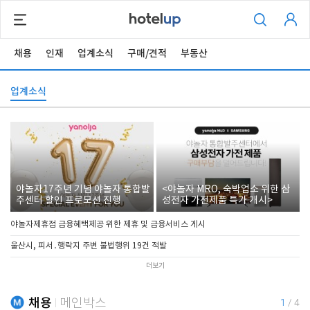
채용
인재
업계소식
구매/견적
부동산
업계소식
야놀자17주년 기념 야놀자 통합발
<야놀자 MRO, 숙박업소 위한 삼
주센터 할인 프로모션 진행
성전자 가전제품 특가 개시>
야놀자제휴점 금융혜택제공 위한 제휴 및 금융서비스 게시
울산시, 피서․행락지 주변 불법행위 19건 적발
더보기
채용
메인박스
1
/
4