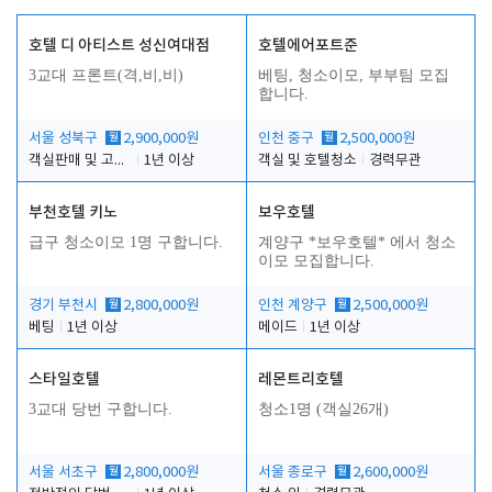
호텔 디 아티스트 성신여대점
호텔에어포트준
3교대 프론트(격,비,비)
베팅, 청소이모, 부부팀 모집
합니다.
서울 성북구
월
2,900,000원
인천 중구
월
2,500,000원
객실판매 및 고객응대
1년 이상
객실 및 호텔청소
경력무관
부천호텔 키노
보우호텔
급구 청소이모 1명 구합니다.
계양구 *보우호텔* 에서 청소
이모 모집합니다.
경기 부천시
월
2,800,000원
인천 계양구
월
2,500,000원
베팅
1년 이상
메이드
1년 이상
스타일호텔
레몬트리호텔
3교대 당번 구합니다.
청소1명 (객실26개)
서울 서초구
월
2,800,000원
서울 종로구
월
2,600,000원