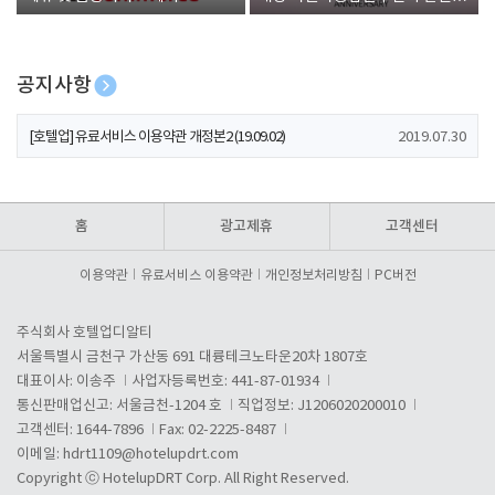
폰 증정
공지사항
[호텔업] 개인정보 처리방침 개정본1 (19.09.02)
2019.07.30
[호텔업] 유료서비스 이용약관 개정본2 (19.09.02)
2019.07.30
[호텔업] 개인정보 처리방침 개정본2 (19.09.02)
2019.07.30
홈
광고제휴
고객센터
이용약관
유료서비스 이용약관
개인정보처리방침
PC버전
주식회사 호텔업디알티
서울특별시 금천구 가산동 691 대륭테크노타운20차 1807호
대표이사: 이송주
사업자등록번호: 441-87-01934
통신판매업신고: 서울금천-1204 호
직업정보: J1206020200010
고객센터: 1644-7896
Fax: 02-2225-8487
이메일:
hdrt1109@hotelupdrt.com
Copyright ⓒ HotelupDRT Corp. All Right Reserved.