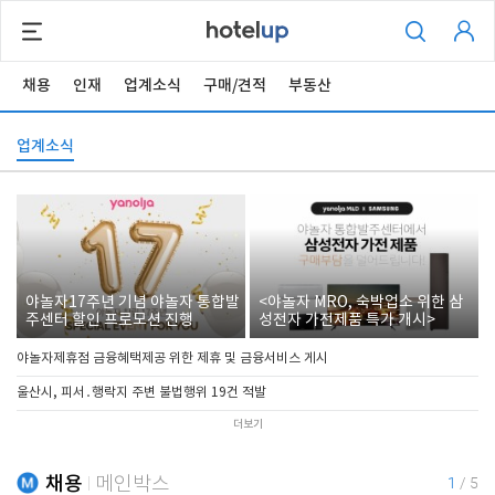
채용
인재
업계소식
구매/견적
부동산
업계소식
야놀자17주년 기념 야놀자 통합발
<야놀자 MRO, 숙박업소 위한 삼
주센터 할인 프로모션 진행
성전자 가전제품 특가 개시>
야놀자제휴점 금융혜택제공 위한 제휴 및 금융서비스 게시
울산시, 피서․행락지 주변 불법행위 19건 적발
더보기
채용
메인박스
1
/
5