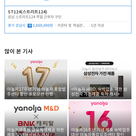
ST124(스트리트124)
성남 스트리트124 격일 근무자 구인
경기 성남시
월
3,600,000원
카운터 및 객실관리 전반
1년 이상
많이 본 기사
야놀자17주년 기념 야놀자 통합발
<야놀자 MRO, 숙박업소 위한 삼
주센터 할인 프로모션 진행
성전자 가전제품 특가 개시>
야놀자제휴점 금융혜택제공 위한
야놀자16주년 기념 제휴 숙박업주
제휴 및 금융서비스 게시
대상 야놀자통합발주센터 할인쿠