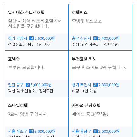
일산대화 라트리호텔
호텔박스
일산 대화역 라트리호텔에서
주방및청소보조
청소팀을 구인합니다.
경기 고양시
시
2,600,000원
충남 천안시
월
2,400,000원
객실청소,베팅 ,
1년 이하
주방2인식사준비및청소린렌보조
경력무관
호텔준
부천호텔 키노
부부팀 모집합니다.
급구 청소이모 1명 구합니다.
인천 중구
월
5,000,000원
경기 부천시
월
2,800,000원
객실 및 호텔청소
경력무관
베팅
1년 이상
스타일호텔
카파쓰 관광호텔
3교대 당번 구합니다.
메이드 공고(주5일)
서울 서초구
월
2,800,000원
서울 강남구
월
2,600,000원