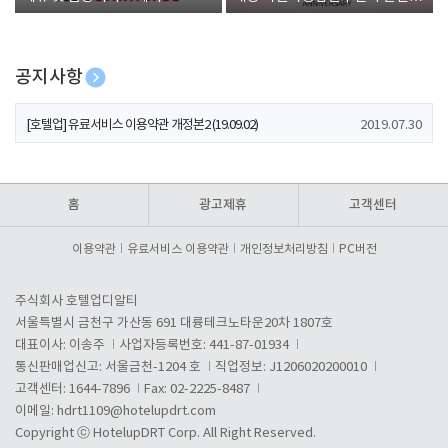
폰 증정
공지사항
[호텔업] 개인정보 처리방침 개정본1 (19.09.02)
2019.07.30
[호텔업] 유료서비스 이용약관 개정본2 (19.09.02)
2019.07.30
[호텔업] 개인정보 처리방침 개정본2 (19.09.02)
2019.07.30
홈
광고제휴
고객센터
이용약관
유료서비스 이용약관
개인정보처리방침
PC버전
주식회사 호텔업디알티
서울특별시 금천구 가산동 691 대륭테크노타운20차 1807호
대표이사: 이송주
사업자등록번호: 441-87-01934
통신판매업신고: 서울금천-1204 호
직업정보: J1206020200010
고객센터: 1644-7896
Fax: 02-2225-8487
이메일:
hdrt1109@hotelupdrt.com
Copyright ⓒ HotelupDRT Corp. All Right Reserved.