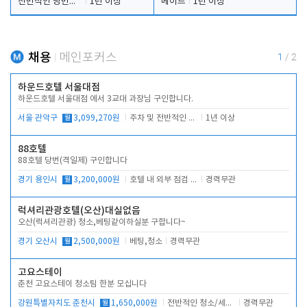
전반적인 당번업무
1년 이상
메이드
1년 이상
채용
메인포커스
1
/
2
하운드호텔 서울대점
하운드호텔 서울대점 에서 3교대 과장님 구인합니다.
서울 관악구
월
3,099,270원
주차 및 전반적인 당번업무
1년 이상
88호텔
88호텔 당번(격일제) 구인합니다
경기 용인시
월
3,200,000원
호텔 내 외부 점검 및 프런트 운영
경력무관
럭셔리관광호텔(오산)대실없음
오산(럭셔리관광) 청소,베팅같이하실분 구합니다~
경기 오산시
월
2,500,000원
베팅,청소
경력무관
고요스테이
춘천 고요스테이 청소팀 한분 모십니다
강원특별자치도 춘천시
월
1,650,000원
전반적인 청소/세탁업무
경력무관